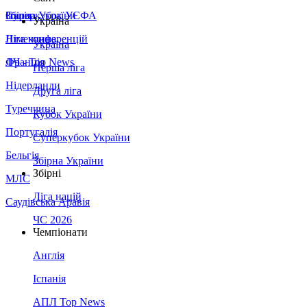
Збірна України
Італія
Суперкубок УЄФА
Україна
Німеччина
Ліга конференцій
Україна
Франція
ЛЧ - Top News
Перша ліга
Нідерланди
Друга ліга
Туреччина
Кубок України
Португалія
Суперкубок України
Бельгія
Збірна України
Збірні
МЛС
Ліга націй
Саудівська Аравія
ЧС 2026
Чемпіонати
Англія
Іспанія
АПЛ Top News