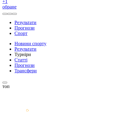
+
1
обране
Результати
Прогнози
Спорт
Новини спорту
Результати
Турніри
Статті
Прогнози
Трансфери
топ