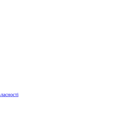
ласності