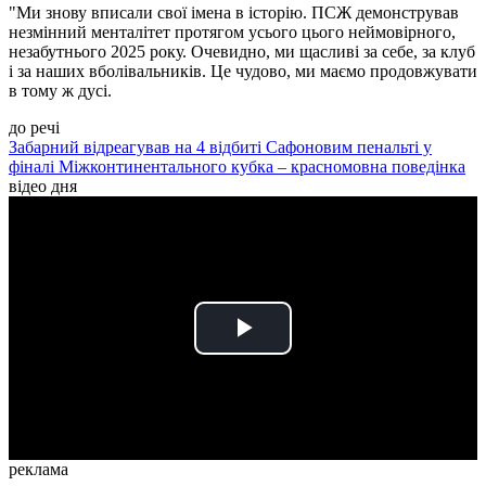
"Ми знову вписали свої імена в історію. ПСЖ демонстрував
незмінний менталітет протягом усього цього неймовірного,
незабутнього 2025 року. Очевидно, ми щасливі за себе, за клуб
і за наших вболівальників. Це чудово, ми маємо продовжувати
в тому ж дусі.
до речі
Забарний відреагував на 4 відбиті Сафоновим пенальті у
фіналі Міжконтинентального кубка – красномовна поведінка
відео дня
Play
Video
реклама