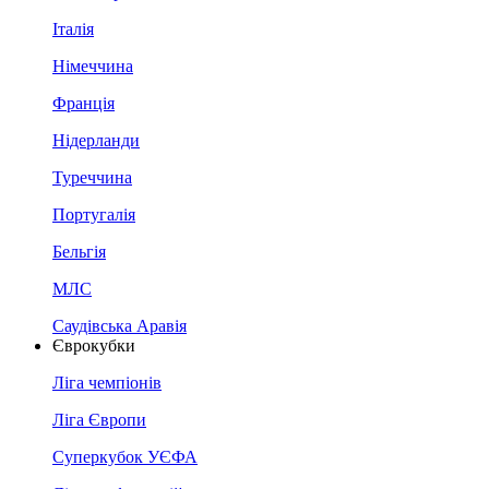
Італія
Німеччина
Франція
Нідерланди
Туреччина
Португалія
Бельгія
МЛС
Саудівська Аравія
Єврокубки
Ліга чемпіонів
Ліга Європи
Суперкубок УЄФА