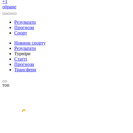
+
1
обране
Результати
Прогнози
Спорт
Новини спорту
Результати
Турніри
Статті
Прогнози
Трансфери
топ