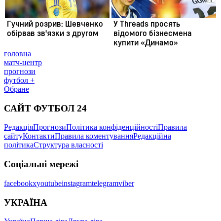
головна
матч-центр
прогнози
футбол +
Обране
САЙТ ФУТБОЛ 24
Редакція
Прогнози
Політика конфіденційності
Правила
сайту
Контакти
Правила коментування
Редакційна
політика
Структура власності
Соціальні мережі
facebook
x
youtube
instagram
telegram
viber
УКРАЇНА