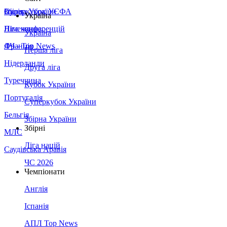
Збірна України
Італія
Суперкубок УЄФА
Україна
Німеччина
Ліга конференцій
Україна
Франція
ЛЧ - Top News
Перша ліга
Нідерланди
Друга ліга
Туреччина
Кубок України
Португалія
Суперкубок України
Бельгія
Збірна України
Збірні
МЛС
Ліга націй
Саудівська Аравія
ЧС 2026
Чемпіонати
Англія
Іспанія
АПЛ Top News