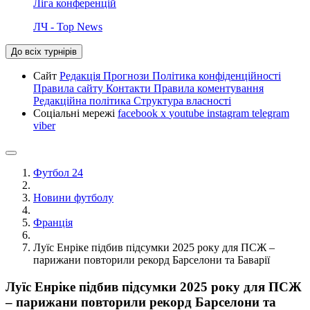
Ліга конференцій
ЛЧ - Top News
До всіх турнірів
Сайт
Редакція
Прогнози
Політика конфіденційності
Правила сайту
Контакти
Правила коментування
Редакційна політика
Структура власності
Соціальні мережі
facebook
x
youtube
instagram
telegram
viber
Футбол 24
Новини футболу
Франція
Луїс Енріке підбив підсумки 2025 року для ПСЖ –
парижани повторили рекорд Барселони та Баварії
Луїс Енріке підбив підсумки 2025 року для ПСЖ
– парижани повторили рекорд Барселони та