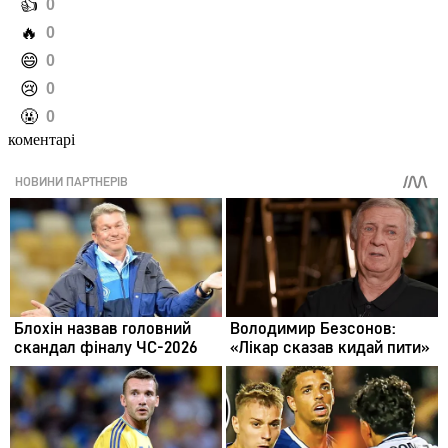
️👍
0
️🔥
0
️😄
0
️😢
0
️🤬
0
коментарі