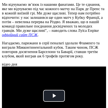
Ми відчуваємо зв’язок із нашими фанатами. Це те єднання,
яке ми відчуваємо під час кожного матчу на Парк де Пренс та
в кожній виїзній грі. Ми дуже щасливі. Тепер нам потрібно
відпочити: у нас залишився ще один матч у Кубку Франції, а
потім – невелика перерва на Різдво. Я вважаю, що в нашій
команді правильне поєднання досвідчених та молодих
гравців. Ми дуже щасливі", – наводить слова Луїса Енріке
офіційний сайт ПСЖ
.
Нагадаємо, парижани в серії пенальті здолали Фламенго та
виграли Міжконтинентальний кубок. Таким чином, ПСЖ
повторив досягнення Барселони та Баварії, ставши третім
клубом, який виграв аж 6 трофеїв протягом року.
відео дня
Play