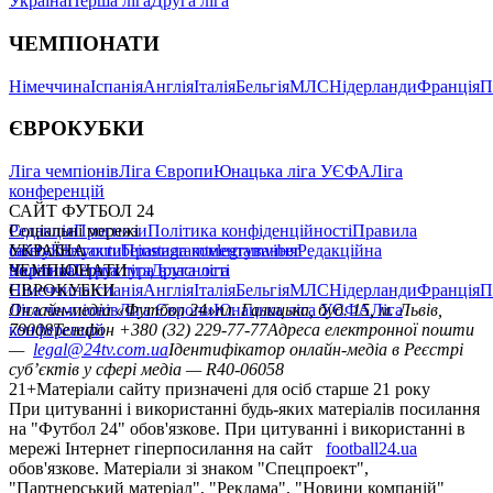
Україна
Перша ліга
Друга ліга
ЧЕМПІОНАТИ
Німеччина
Іспанія
Англія
Італія
Бельгія
МЛС
Нідерланди
Франція
П
ЄВРОКУБКИ
Ліга чемпіонів
Ліга Європи
Юнацька ліга УЄФА
Ліга
конференцій
САЙТ ФУТБОЛ 24
Редакція
Соціальні мережі
Прогнози
Політика конфіденційності
Правила
сайту
facebook
УКРАЇНА
Контакти
x
youtube
Правила коментування
instagram
telegram
viber
Редакційна
політика
Україна
ЧЕМПІОНАТИ
Перша ліга
Структура власності
Друга ліга
Німеччина
ЄВРОКУБКИ
Іспанія
Англія
Італія
Бельгія
МЛС
Нідерланди
Франція
П
Ліга чемпіонів
Онлайн-медіа «Футбол 24»
Ліга Європи
Юнацька ліга УЄФА
пл. Галицька, буд. 15, м. Львів,
Ліга
конференцій
79008
Телефон +380 (32) 229-77-77
Адреса електронної пошти
—
legal@24tv.com.ua
Ідентифікатор онлайн-медіа в Реєстрі
суб’єктів у сфері медіа — R40-06058
21+
Матеріали сайту призначені для осіб старше 21 року
При цитуванні і використанні будь-яких матеріалів посилання
на "Футбол 24" обов'язкове. При цитуванні і використанні в
мережі Інтернет гіперпосилання на сайт
football24.ua
обов'язкове. Матеріали зі знаком "Спецпроект",
"Партнерський матеріал", "Реклама", "Новини компаній"