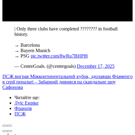
Video
| Only three clubs have completed ???????? in football
history.
→ Barcelona
→ Bayern Munich
→ PSG
pic.twitter.com/8wRu7BHPf8
— CentreGoals. (@centregoals)
December 17, 2025
ПСЖ виграв Міжконтинентальний кубок, здолавши Фламенго
в серії пенальті – Забарний дивився на скандальне шоу
Сафонова
Читайте ще
:
Луїс Енріке
Франція
ПСЖ