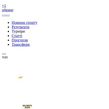
+
1
обране
Новини спорту
Результати
Турніри
Статті
Прогнози
Трансфери
топ