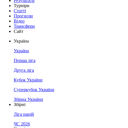
Результати
Турніри
Статті
Прогнози
Відео
Трансфери
Сайт
Україна
Україна
Перша ліга
Друга ліга
Кубок України
Суперкубок України
Збірна України
Збірні
Ліга націй
ЧС 2026