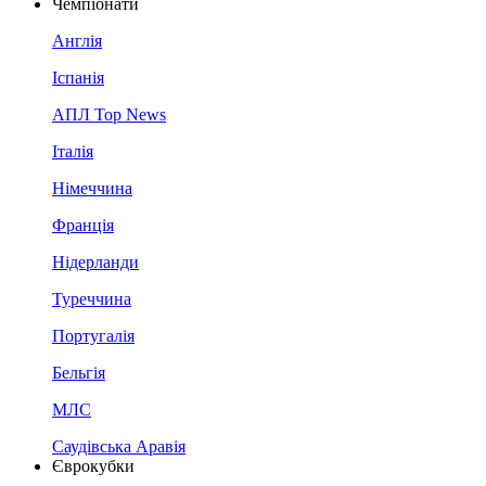
Чемпіонати
Англія
Іспанія
АПЛ Top News
Італія
Німеччина
Франція
Нідерланди
Туреччина
Португалія
Бельгія
МЛС
Саудівська Аравія
Єврокубки