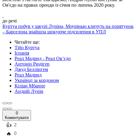
Ов'єдо на правах оренди із січня по липень 2020 року.
до речі
Куртуа побув у шкурі Луніна, Моурінью кличуть на порятунок
– Барселона знайшла шокуюче підсилення в УПЛ
Читайте ще
:
Тібо Куртуа
Іспанія
Реал Мадрид - Реал Ов’єдо
Антоніо Рюдігер
Джуд Беллінгем
Реал Мадрид
Українці за кордоном
Кіліан Мбаппе
Андрій Лунін
0
Коментувати
️👍
2
️🔥
0