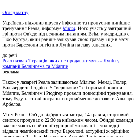
Огляд матчу
Українець підхопив вірусну інфекцію та пропустив нинішнє
тренування Реала, інформує
Marca
. Його участь у завтрашній
грі проти Ов'єдо під великим питанням. Втім, у мадридців є
Тібо Куртуа, який раніше залікував свою травму і ще в матчі
проти Барселони витіснив Луніна на лаву запасних.
до речі
Реал назвав 7 гравців, яких не продаватимуть – Лунін у
компанії Беллінгема та Мбаппе
реклама
Також у лазареті Реала залишаються Мілітао, Менді, Гюлер,
Вальверде та Родріго. У "вершкових" є і приємні новини.
Мбаппе, Беллінгем і Рюдігер провели повноцінні тренування,
тому будуть готові потрапити щонайменше до заявки Альваро
Арбелоа.
Матч Реал – Ов'єдо відбудеться завтра, 14 травня, стартовий
свисток пролунає о 22:30 за київським часом. Обидві команди
вже не мають серйозної турнірної мотивації – мадридці
віддали чемпіонський титул Барселоні, астурійці ж офіційно
вилетіли з Ла Ліги. Нагадаємо, Андрій Лунін виступав за