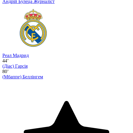
Андрій Булеца
Журналіст
Реал Мадрид
44’
(Діас)
Гарсія
80’
(Мбаппе)
Беллінгем