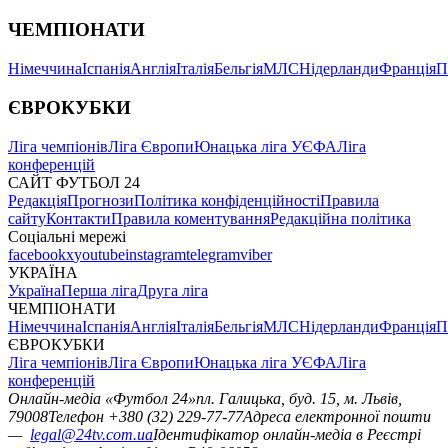
ЧЕМПІОНАТИ
Німеччина
Іспанія
Англія
Італія
Бельгія
МЛС
Нідерланди
Франція
П
ЄВРОКУБКИ
Ліга чемпіонів
Ліга Європи
Юнацька ліга УЄФА
Ліга
конференцій
САЙТ ФУТБОЛ 24
Редакція
Прогнози
Політика конфіденційності
Правила
сайту
Контакти
Правила коментування
Редакційна політика
Соціальні мережі
facebook
x
youtube
instagram
telegram
viber
УКРАЇНА
Україна
Перша ліга
Друга ліга
ЧЕМПІОНАТИ
Німеччина
Іспанія
Англія
Італія
Бельгія
МЛС
Нідерланди
Франція
П
ЄВРОКУБКИ
Ліга чемпіонів
Ліга Європи
Юнацька ліга УЄФА
Ліга
конференцій
Онлайн-медіа «Футбол 24»
пл. Галицька, буд. 15, м. Львів,
79008
Телефон +380 (32) 229-77-77
Адреса електронної пошти
—
legal@24tv.com.ua
Ідентифікатор онлайн-медіа в Реєстрі