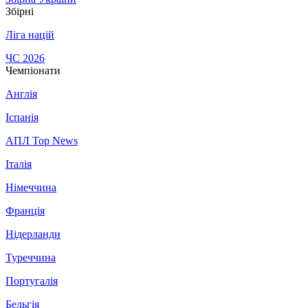
Збірні
Ліга націй
ЧС 2026
Чемпіонати
Англія
Іспанія
АПЛ Top News
Італія
Німеччина
Франція
Нідерланди
Туреччина
Португалія
Бельгія