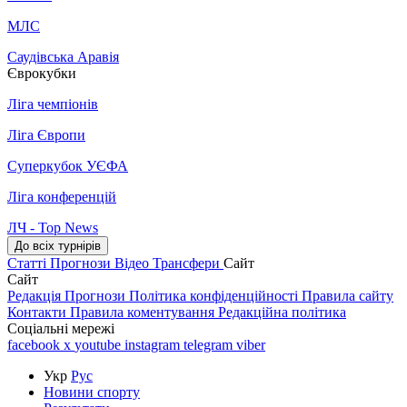
МЛС
Саудівська Аравія
Єврокубки
Ліга чемпіонів
Ліга Європи
Суперкубок УЄФА
Ліга конференцій
ЛЧ - Top News
До всіх турнірів
Статті
Прогнози
Відео
Трансфери
Сайт
Сайт
Редакція
Прогнози
Політика конфіденційності
Правила сайту
Контакти
Правила коментування
Редакційна політика
Соціальні мережі
facebook
x
youtube
instagram
telegram
viber
Укр
Рус
Новини спорту