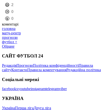
️😄
2
️😢
0
️🤬
0
коментарі
головна
матч-центр
прогнози
футбол +
Обране
САЙТ ФУТБОЛ 24
Редакція
Прогнози
Політика конфіденційності
Правила
сайту
Контакти
Правила коментування
Редакційна політика
Соціальні мережі
facebook
x
youtube
instagram
telegram
viber
УКРАЇНА
Україна
Перша ліга
Друга ліга