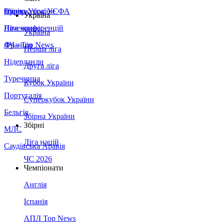
Збірна України
Італія
Суперкубок УЄФА
Україна
Німеччина
Ліга конференцій
Україна
Франція
ЛЧ - Top News
Перша ліга
Нідерланди
Друга ліга
Туреччина
Кубок України
Португалія
Суперкубок України
Бельгія
Збірна України
Збірні
МЛС
Ліга націй
Саудівська Аравія
ЧС 2026
Чемпіонати
Англія
Іспанія
АПЛ Top News