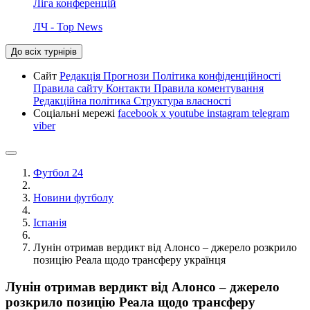
Ліга конференцій
ЛЧ - Top News
До всіх турнірів
Сайт
Редакція
Прогнози
Політика конфіденційності
Правила сайту
Контакти
Правила коментування
Редакційна політика
Структура власності
Соціальні мережі
facebook
x
youtube
instagram
telegram
viber
Футбол 24
Новини футболу
Іспанія
Лунін отримав вердикт від Алонсо – джерело розкрило
позицію Реала щодо трансферу українця
Лунін отримав вердикт від Алонсо – джерело
розкрило позицію Реала щодо трансферу