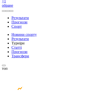
+
1
обране
Результати
Прогнози
Спорт
Новини спорту
Результати
Турніри
Статті
Прогнози
Трансфери
топ