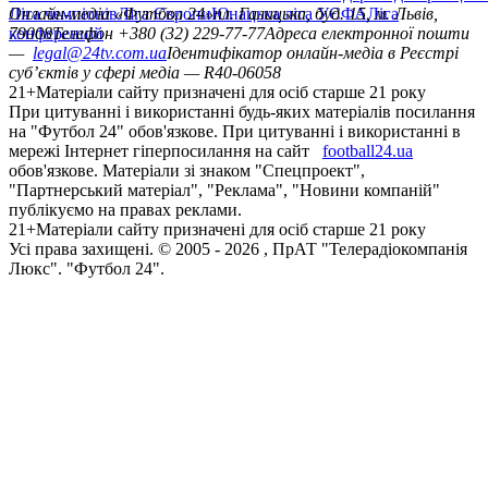
Ліга чемпіонів
Онлайн-медіа «Футбол 24»
Ліга Європи
Юнацька ліга УЄФА
пл. Галицька, буд. 15, м. Львів,
Ліга
конференцій
79008
Телефон +380 (32) 229-77-77
Адреса електронної пошти
—
legal@24tv.com.ua
Ідентифікатор онлайн-медіа в Реєстрі
суб’єктів у сфері медіа — R40-06058
21+
Матеріали сайту призначені для осіб старше 21 року
При цитуванні і використанні будь-яких матеріалів посилання
на "Футбол 24" обов'язкове. При цитуванні і використанні в
мережі Інтернет гіперпосилання на сайт
football24.ua
обов'язкове. Матеріали зі знаком "Спецпроект",
"Партнерський матеріал", "Реклама", "Новини компаній"
публікуємо на правах реклами.
21+
Матеріали сайту призначені для осіб старше 21 року
Усi права захищенi. © 2005 -
2026
, ПрАТ "Телерадіокомпанія
Люкс". "Футбол 24".