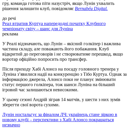
гру, команда готова піти назустріч, якщо Лунін ухвалить
рішення залишити клуб, повідомляє
Bernabéu Digital.
до речі
Реал втратив Куртуа напередодні початку Клубного
чемпіонату світу – шанс для Луніна
реклама
У Реалі відзначають, що Лунін
– якісний голкіпер і важлива
частина складу, але поважають його побажання. Клуб
відкритий до переговорів і не створюватиме перешкод, якщо
воротар офіційно попросить про трансфер.
Після приходу Хабі Алонсо на посаду головного тренера у
Луніна з’явилися надії на конкуренцію з Тібо Куртуа. Однак за
інформацією джерела, Алонсо поки не планує змінювати
статус першого голкіпера, тож шанси Луніна на більший
ігровий час залишаються невисокими.
У цьому сезоні Андрій зіграв 14 матчів, у шести з них зумів
зберегти свої ворота сухими.
Лунін ностальгує за фіналом ЛЧ: українець стане зіркою в
новому клубі – перспективи з Хабі Алонсо покращаться
незначно