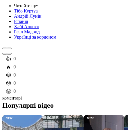
Читайте ще
:
Тібо Куртуа
Андрій Лунін
Іспанія
Хабі Алонсо
Реал Мадрид
Українці за кордоном
️👍
0
️🔥
0
️😄
0
️😢
0
️🤬
0
коментарі