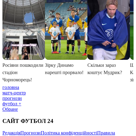
головна
матч-центр
прогнози
футбол +
Обране
САЙТ ФУТБОЛ 24
Редакція
Прогнози
Політика конфіденційності
Правила