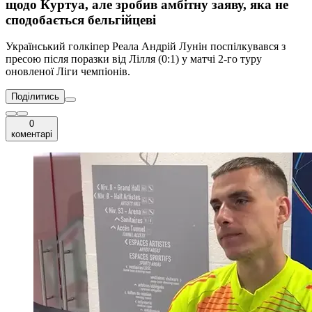
щодо Куртуа, але зробив амбітну заяву, яка не
сподобається бельгійцеві
Український голкіпер Реала Андрій Лунін поспілкувався з
пресою після поразки від Лілля (0:1) у матчі 2-го туру
оновленої Ліги чемпіонів.
Поділитись
0
коментарі