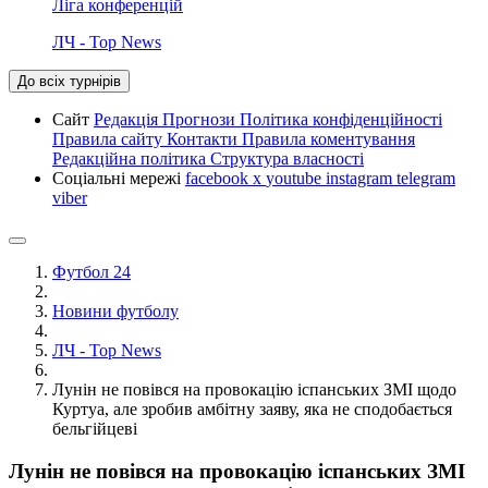
Ліга конференцій
ЛЧ - Top News
До всіх турнірів
Сайт
Редакція
Прогнози
Політика конфіденційності
Правила сайту
Контакти
Правила коментування
Редакційна політика
Структура власності
Соціальні мережі
facebook
x
youtube
instagram
telegram
viber
Футбол 24
Новини футболу
ЛЧ - Top News
Лунін не повівся на провокацію іспанських ЗМІ щодо
Куртуа, але зробив амбітну заяву, яка не сподобається
бельгійцеві
Лунін не повівся на провокацію іспанських ЗМІ