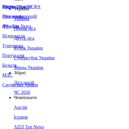
Збірна України
Італія
Суперкубок УЄФА
Україна
Німеччина
Ліга конференцій
Україна
Франція
ЛЧ - Top News
Перша ліга
Нідерланди
Друга ліга
Туреччина
Кубок України
Португалія
Суперкубок України
Бельгія
Збірна України
Збірні
МЛС
Ліга націй
Саудівська Аравія
ЧС 2026
Чемпіонати
Англія
Іспанія
АПЛ Top News