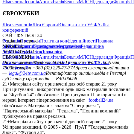
Німеччина
Іспанія
Англія
Італія
Бельгія
МЛС
Нідерланди
Франція
П
ЄВРОКУБКИ
Ліга чемпіонів
Ліга Європи
Юнацька ліга УЄФА
Ліга
конференцій
САЙТ ФУТБОЛ 24
Редакція
Соціальні мережі
Прогнози
Політика конфіденційності
Правила
сайту
facebook
УКРАЇНА
Контакти
x
youtube
Правила коментування
instagram
telegram
viber
Редакційна
політика
Україна
ЧЕМПІОНАТИ
Перша ліга
Структура власності
Друга ліга
Німеччина
ЄВРОКУБКИ
Іспанія
Англія
Італія
Бельгія
МЛС
Нідерланди
Франція
П
Ліга чемпіонів
Онлайн-медіа «Футбол 24»
Ліга Європи
Юнацька ліга УЄФА
пл. Галицька, буд. 15, м. Львів,
Ліга
конференцій
79008
Телефон +380 (32) 229-77-77
Адреса електронної пошти
—
legal@24tv.com.ua
Ідентифікатор онлайн-медіа в Реєстрі
суб’єктів у сфері медіа — R40-06058
21+
Матеріали сайту призначені для осіб старше 21 року
При цитуванні і використанні будь-яких матеріалів посилання
на "Футбол 24" обов'язкове. При цитуванні і використанні в
мережі Інтернет гіперпосилання на сайт
football24.ua
обов'язкове. Матеріали зі знаком "Спецпроект",
"Партнерський матеріал", "Реклама", "Новини компаній"
публікуємо на правах реклами.
21+
Матеріали сайту призначені для осіб старше 21 року
Усi права захищенi. © 2005 -
2026
, ПрАТ "Телерадіокомпанія
Люкс". "Футбол 24".