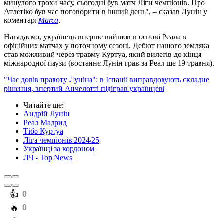
минулого трохи часу, сьогодні був матч Ліги чемпіонів. Про
Атлетіко був час поговорити в інший день", – сказав Лунін у
коментарі
Marca
.
Нагадаємо, українець вперше вийшов в основі Реала в
офіційних матчах у поточному сезоні. Дебют нашого земляка
став можливий через травму Куртуа, який вилетів до кінця
міжнародної паузи (востаннє Лунін грав за Реал ще 19 травня).
"Час довів правоту Луніна": в Іспанії виправдовують складне
рішення, впертий Анчелотті підіграв українцеві
Читайте ще
:
Андрій Лунін
Реал Мадрид
Тібо Куртуа
Ліга чемпіонів 2024/25
Українці за кордоном
ЛЧ - Top News
️👍
0
️🔥
0