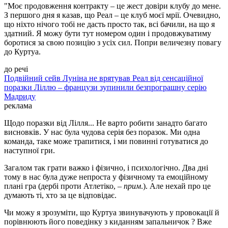
"Моє продовження контракту – це жест довіри клубу до мене.
З першого дня я казав, що Реал – це клуб моєї мрії. Очевидно,
що ніхто нічого тобі не дасть просто так, всі бачили, на що я
здатний. Я можу бути тут номером один і продовжуватиму
боротися за свою позицію з усіх сил. Попри величезну повагу
до Куртуа.
до речі
Подвійний сейв Луніна не врятував Реал від сенсаційної
поразки Ліллю – французи зупинили безпрограшну серію
Мадриду
реклама
Щодо поразки від Лілля... Не варто робити занадто багато
висновків. У нас була чудова серія без поразок. Ми одна
команда, таке може трапитися, і ми повинні готуватися до
наступної гри.
Загалом так грати важко і фізично, і психологічно. Два дні
тому в нас була дуже непроста у фізичному та емоційному
плані гра (дербі проти Атлетіко, –
прим
.). Але нехай про це
думають ті, хто за це відповідає.
Чи можу я зрозуміти, що Куртуа звинувачують у провокації й
порівнюють його поведінку з киданням запальничок ? Вже