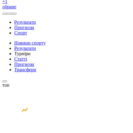
+
1
обране
Результати
Прогнози
Спорт
Новини спорту
Результати
Турніри
Статті
Прогнози
Трансфери
топ