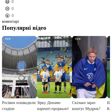
️😄
0
️😢
0
️🤬
0
коментарі