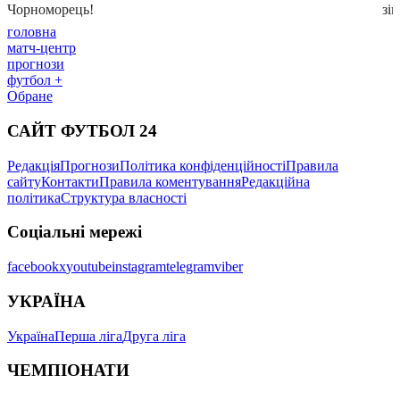
головна
матч-центр
прогнози
футбол +
Обране
САЙТ ФУТБОЛ 24
Редакція
Прогнози
Політика конфіденційності
Правила
сайту
Контакти
Правила коментування
Редакційна
політика
Структура власності
Соціальні мережі
facebook
x
youtube
instagram
telegram
viber
УКРАЇНА
Україна
Перша ліга
Друга ліга
ЧЕМПІОНАТИ