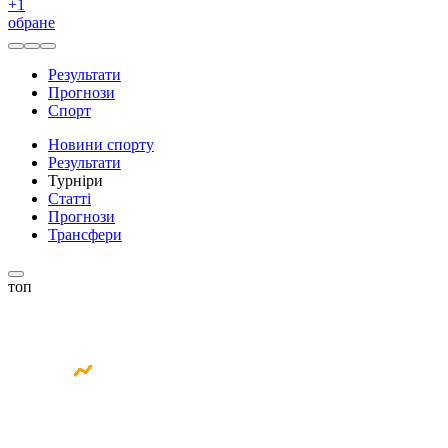
+
1
обране
Результати
Прогнози
Спорт
Новини спорту
Результати
Турніри
Статті
Прогнози
Трансфери
топ