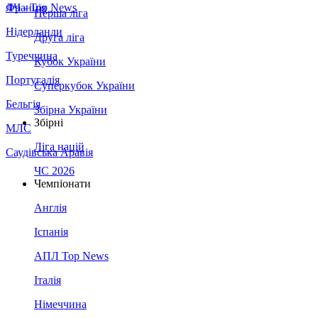
Франція
ЛЧ - Top News
Перша ліга
Нідерланди
Друга ліга
Туреччина
Кубок України
Португалія
Суперкубок України
Бельгія
Збірна України
Збірні
МЛС
Ліга націй
Саудівська Аравія
ЧС 2026
Чемпіонати
Англія
Іспанія
АПЛ Top News
Італія
Німеччина