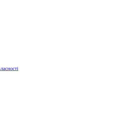
ласності