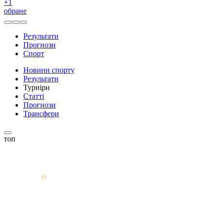
+
1
обране
Результати
Прогнози
Спорт
Новини спорту
Результати
Турніри
Статті
Прогнози
Трансфери
топ