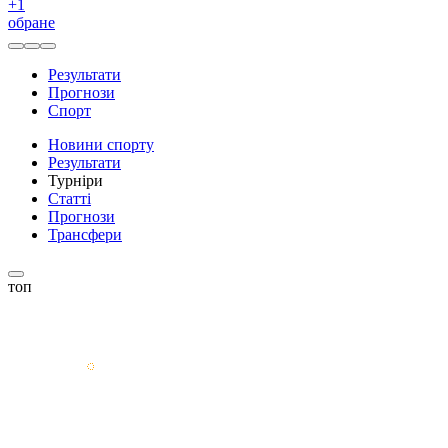
+
1
обране
Результати
Прогнози
Спорт
Новини спорту
Результати
Турніри
Статті
Прогнози
Трансфери
топ