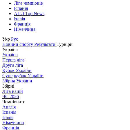
Ліга чемпіонів
Іспанія
АПЛ Top News
Італія
Франція
Німеччина
Укр
Рус
Новини спорту
Результати
Турніри
Україна
Україна
Перша ліга
Друга ліга
Кубок України
Суперкубок України
Збірна України
Збірні
Ліга націй
ЧС 2026
Чемпіонати
Англія
Іспанія
Італія
Німеччина
Франція