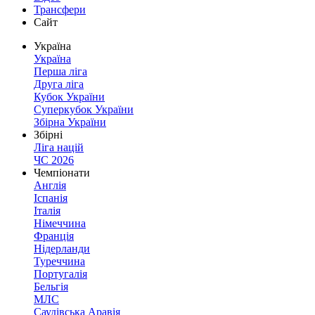
Трансфери
Сайт
Україна
Україна
Перша ліга
Друга ліга
Кубок України
Суперкубок України
Збірна України
Збірні
Ліга націй
ЧС 2026
Чемпіонати
Англія
Іспанія
Італія
Німеччина
Франція
Нідерланди
Туреччина
Португалія
Бельгія
МЛС
Саудівська Аравія