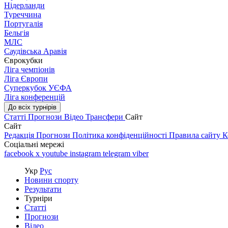
Нідерланди
Туреччина
Португалія
Бельгія
МЛС
Саудівська Аравія
Єврокубки
Ліга чемпіонів
Ліга Європи
Суперкубок УЄФА
Ліга конференцій
До всіх турнірів
Статті
Прогнози
Відео
Трансфери
Сайт
Сайт
Редакція
Прогнози
Політика конфіденційності
Правила сайту
К
Соціальні мережі
facebook
x
youtube
instagram
telegram
viber
Укр
Рус
Новини спорту
Результати
Турніри
Статті
Прогнози
Відео