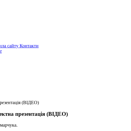
ила сайту
Контакти
r
резентація (ВІДЕО)
ектна презентація (ВІДЕО)
амарчука.