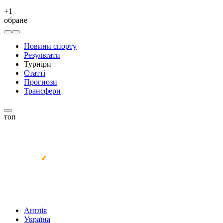
+
1
обране
Новини спорту
Результати
Турніри
Статті
Прогнози
Трансфери
топ
Англія
Україна