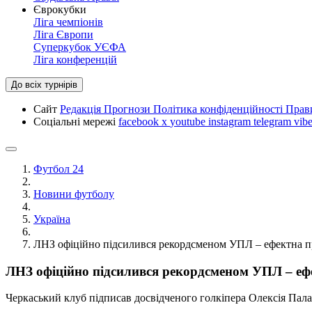
Єврокубки
Ліга чемпіонів
Ліга Європи
Суперкубок УЄФА
Ліга конференцій
До всіх турнірів
Сайт
Редакція
Прогнози
Політика конфіденційності
Прав
Соціальні мережі
facebook
x
youtube
instagram
telegram
vibe
Футбол 24
Новини футболу
Україна
ЛНЗ офіційно підсилився рекордсменом УПЛ – ефектна п
ЛНЗ офіційно підсилився рекордсменом УПЛ – еф
Черкаський клуб підписав досвідченого голкіпера Олексія Пал