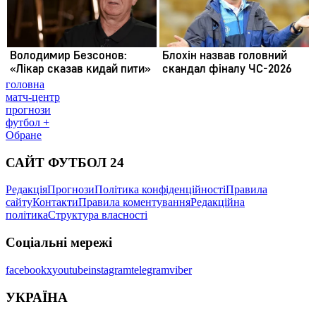
головна
матч-центр
прогнози
футбол +
Обране
САЙТ ФУТБОЛ 24
Редакція
Прогнози
Політика конфіденційності
Правила
сайту
Контакти
Правила коментування
Редакційна
політика
Структура власності
Соціальні мережі
facebook
x
youtube
instagram
telegram
viber
УКРАЇНА