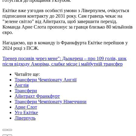
готується до прощання з клубом.
Екітіке вже узгодив особисті умови з Ліверпулем, очікується
підписання контракту до 2031 року. Сам гравець чекає на
"зелене світло" від Айнтрахта, щоб завершити перехід.
Команда Арне Слота пропонує за гравця близько 80 мільйонів
євро.
Нагадаємо, що в команду із Франкфурта Екітіке перейшов у
2024 році з ПСЖ.
Тренер посивів через мене": Дьокереш – про 109 голів, шок
після відходу Аморіма, слабке місце і майбутній трансфер
Читайте ще
:
Трансфери Чемпіонату Англії
Англія
Трансфери
Айнтрахт Франкфурт
Трансфери Чемпіонату Німеччини
Арне Слот
Уго Екітіке
Ліверпуль