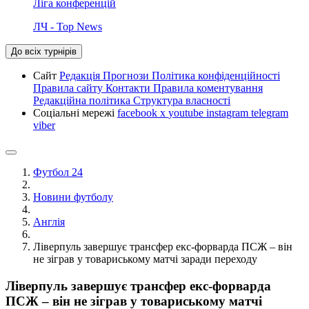
Ліга конференцій
ЛЧ - Top News
До всіх турнірів
Сайт
Редакція
Прогнози
Політика конфіденційності
Правила сайту
Контакти
Правила коментування
Редакційна політика
Структура власності
Соціальні мережі
facebook
x
youtube
instagram
telegram
viber
Футбол 24
Новини футболу
Англія
Ліверпуль завершує трансфер екс-форварда ПСЖ – він
не зіграв у товариському матчі заради переходу
Ліверпуль завершує трансфер екс-форварда
ПСЖ – він не зіграв у товариському матчі