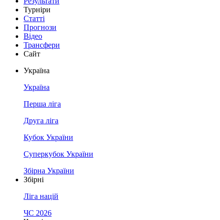
Результати
Турніри
Статті
Прогнози
Відео
Трансфери
Сайт
Україна
Україна
Перша ліга
Друга ліга
Кубок України
Суперкубок України
Збірна України
Збірні
Ліга націй
ЧС 2026