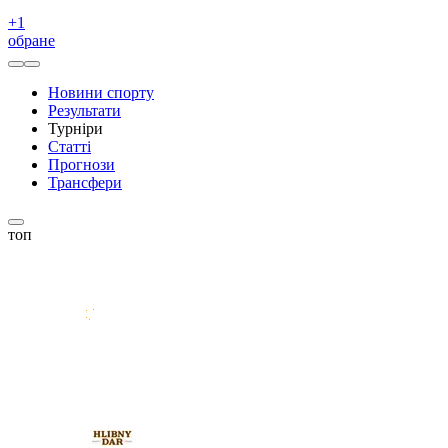
+
1
обране
Новини спорту
Результати
Турніри
Статті
Прогнози
Трансфери
топ