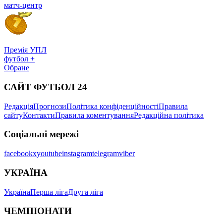
матч-центр
Премія УПЛ
футбол +
Обране
САЙТ ФУТБОЛ 24
Редакція
Прогнози
Політика конфіденційності
Правила
сайту
Контакти
Правила коментування
Редакційна політика
Соціальні мережі
facebook
x
youtube
instagram
telegram
viber
УКРАЇНА
Україна
Перша ліга
Друга ліга
ЧЕМПІОНАТИ