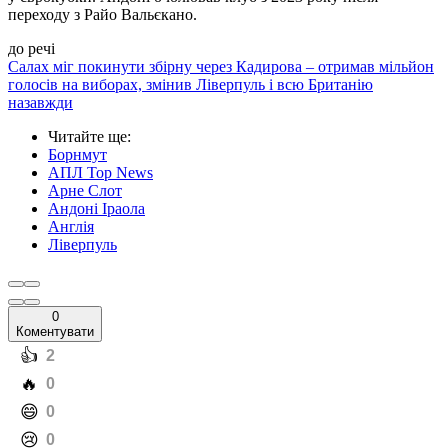
переходу з Райо Вальєкано.
до речі
Салах міг покинути збірну через Кадирова – отримав мільйон
голосів на виборах, змінив Ліверпуль і всю Британію
назавжди
Читайте ще
:
Борнмут
АПЛ Top News
Арне Слот
Андоні Іраола
Англія
Ліверпуль
0
Коментувати
️👍
2
️🔥
0
️😄
0
️😢
0