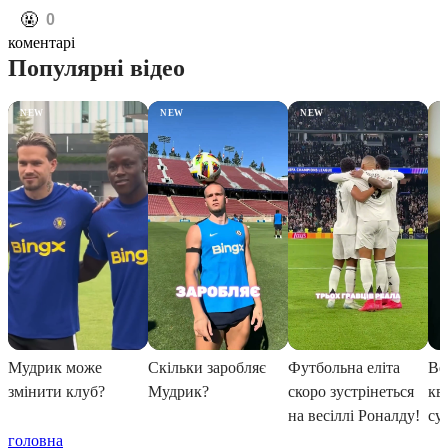
️🤬
0
коментарі
головна