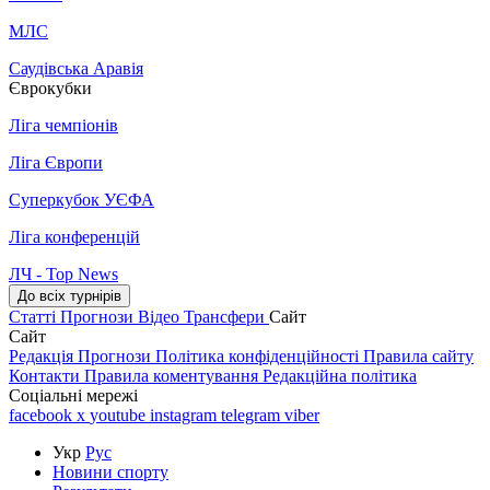
МЛС
Саудівська Аравія
Єврокубки
Ліга чемпіонів
Ліга Європи
Суперкубок УЄФА
Ліга конференцій
ЛЧ - Top News
До всіх турнірів
Статті
Прогнози
Відео
Трансфери
Сайт
Сайт
Редакція
Прогнози
Політика конфіденційності
Правила сайту
Контакти
Правила коментування
Редакційна політика
Соціальні мережі
facebook
x
youtube
instagram
telegram
viber
Укр
Рус
Новини спорту