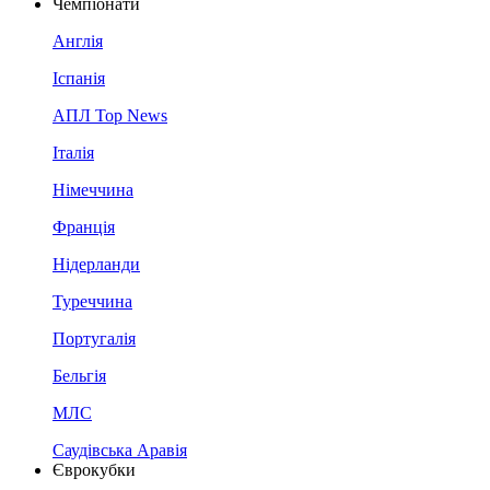
Чемпіонати
Англія
Іспанія
АПЛ Top News
Італія
Німеччина
Франція
Нідерланди
Туреччина
Португалія
Бельгія
МЛС
Саудівська Аравія
Єврокубки