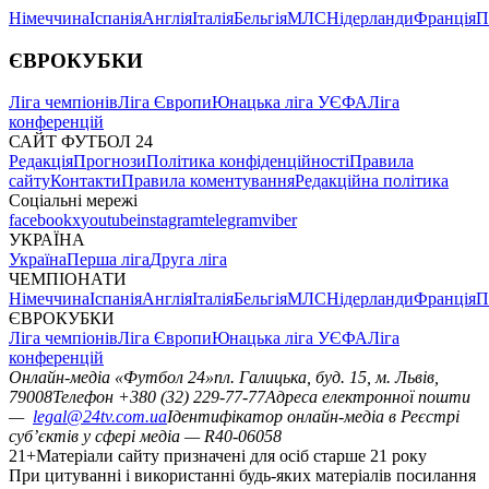
Німеччина
Іспанія
Англія
Італія
Бельгія
МЛС
Нідерланди
Франція
П
ЄВРОКУБКИ
Ліга чемпіонів
Ліга Європи
Юнацька ліга УЄФА
Ліга
конференцій
САЙТ ФУТБОЛ 24
Редакція
Прогнози
Політика конфіденційності
Правила
сайту
Контакти
Правила коментування
Редакційна політика
Соціальні мережі
facebook
x
youtube
instagram
telegram
viber
УКРАЇНА
Україна
Перша ліга
Друга ліга
ЧЕМПІОНАТИ
Німеччина
Іспанія
Англія
Італія
Бельгія
МЛС
Нідерланди
Франція
П
ЄВРОКУБКИ
Ліга чемпіонів
Ліга Європи
Юнацька ліга УЄФА
Ліга
конференцій
Онлайн-медіа «Футбол 24»
пл. Галицька, буд. 15, м. Львів,
79008
Телефон +380 (32) 229-77-77
Адреса електронної пошти
—
legal@24tv.com.ua
Ідентифікатор онлайн-медіа в Реєстрі
суб’єктів у сфері медіа — R40-06058
21+
Матеріали сайту призначені для осіб старше 21 року
При цитуванні і використанні будь-яких матеріалів посилання