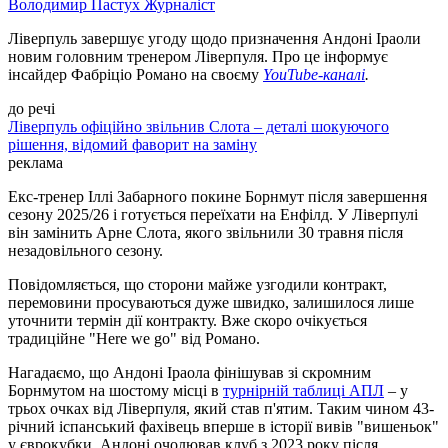
Володимир Пастух
Журналіст
Ліверпуль завершує угоду щодо призначення Андоні Іраоли
новим головним тренером Ліверпуля. Про це інформує
інсайдер Фабріціо Романо на своєму
YouTube-каналі
.
до речі
Ліверпуль офіційно звільнив Слота – деталі шокуючого
рішення, відомий фаворит на заміну
реклама
Екс-тренер Іллі Забарного покине Борнмут після завершення
сезону 2025/26 і готується переїхати на Енфілд. У Ліверпулі
він замінить Арне Слота, якого звільнили 30 травня після
незадовільного сезону.
Повідомляється, що сторони майже узгодили контракт,
перемовини просуваються дуже швидко, залишилося лише
уточнити термін дії контракту. Вже скоро очікується
традиційне "Here we go" від Романо.
Нагадаємо, що Андоні Іраола фінішував зі скромним
Борнмутом на шостому місці в
турнірній таблиці АПЛ
– у
трьох очках від Ліверпуля, який став п'ятим. Таким чином 43-
річний іспанський фахівець вперше в історії вивів "вишеньок"
у єврокубки. Андоні очолював клуб з 2023 року після