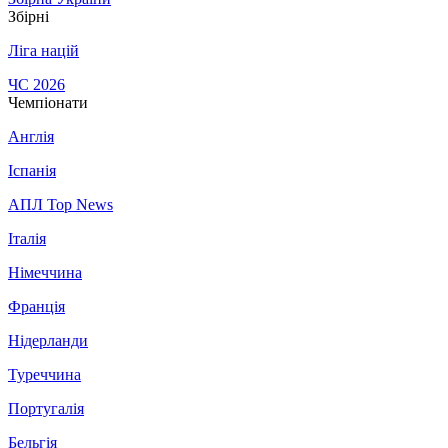
Збірні
Ліга націй
ЧС 2026
Чемпіонати
Англія
Іспанія
АПЛ Top News
Італія
Німеччина
Франція
Нідерланди
Туреччина
Португалія
Бельгія