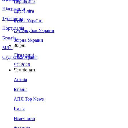
Перша ліга
Нідерланди
Друга ліга
Туреччина
Кубок України
Португалія
Суперкубок України
Бельгія
Збірна України
Збірні
МЛС
Ліга націй
Саудівська Аравія
ЧС 2026
Чемпіонати
Англія
Іспанія
АПЛ Top News
Італія
Німеччина