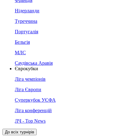
Франція
Нідерланди
Туреччина
Португалія
Бельгія
МЛС
Саудівська Аравія
Єврокубки
Ліга чемпіонів
Ліга Європи
Суперкубок УЄФА
Ліга конференцій
ЛЧ - Top News
До всіх турнірів