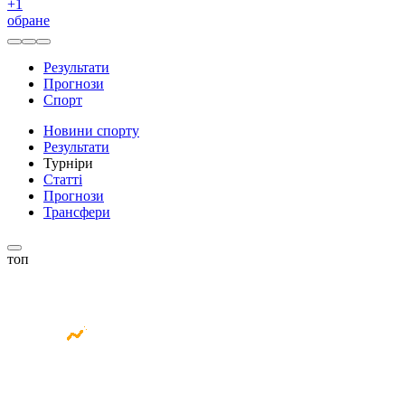
+
1
обране
Результати
Прогнози
Спорт
Новини спорту
Результати
Турніри
Статті
Прогнози
Трансфери
топ