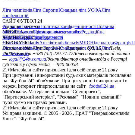
Ліга чемпіонів
Ліга Європи
Юнацька ліга УЄФА
Ліга
конференцій
САЙТ ФУТБОЛ 24
Редакція
Соціальні мережі
Прогнози
Політика конфіденційності
Правила
сайту
facebook
УКРАЇНА
Контакти
x
youtube
Правила коментування
instagram
telegram
viber
Редакційна
політика
Україна
ЧЕМПІОНАТИ
Перша ліга
Структура власності
Друга ліга
Німеччина
ЄВРОКУБКИ
Іспанія
Англія
Італія
Бельгія
МЛС
Нідерланди
Франція
П
Ліга чемпіонів
Онлайн-медіа «Футбол 24»
Ліга Європи
Юнацька ліга УЄФА
пл. Галицька, буд. 15, м. Львів,
Ліга
конференцій
79008
Телефон +380 (32) 229-77-77
Адреса електронної пошти
—
legal@24tv.com.ua
Ідентифікатор онлайн-медіа в Реєстрі
суб’єктів у сфері медіа — R40-06058
21+
Матеріали сайту призначені для осіб старше 21 року
При цитуванні і використанні будь-яких матеріалів посилання
на "Футбол 24" обов'язкове. При цитуванні і використанні в
мережі Інтернет гіперпосилання на сайт
football24.ua
обов'язкове. Матеріали зі знаком "Спецпроект",
"Партнерський матеріал", "Реклама", "Новини компаній"
публікуємо на правах реклами.
21+
Матеріали сайту призначені для осіб старше 21 року
Усi права захищенi. © 2005 -
2026
, ПрАТ "Телерадіокомпанія
Люкс". "Футбол 24".