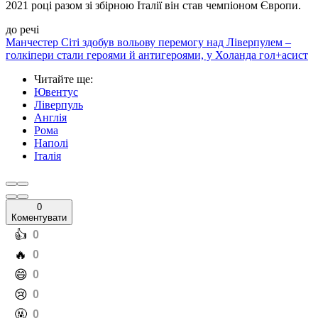
2021 році разом зі збірною Італії він став чемпіоном Європи.
до речі
Манчестер Сіті здобув вольову перемогу над Ліверпулем –
голкіпери стали героями й антигероями, у Холанда гол+асист
Читайте ще
:
Ювентус
Ліверпуль
Англія
Рома
Наполі
Італія
0
Коментувати
️👍
0
️🔥
0
️😄
0
️😢
0
️🤬
0