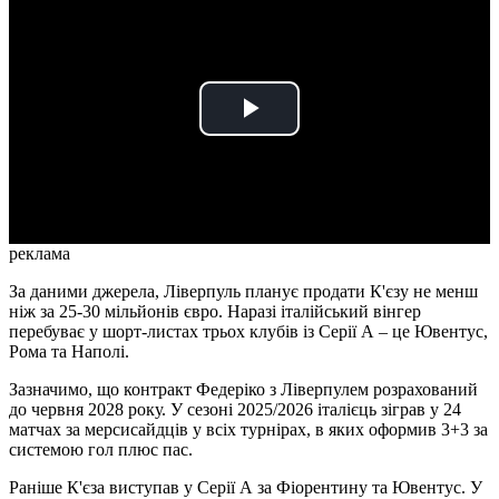
Play
Video
реклама
За даними джерела, Ліверпуль планує продати К'єзу не менш
ніж за 25-30 мільйонів євро. Наразі італійський вінгер
перебуває у шорт-листах трьох клубів із Серії А – це Ювентус,
Рома та Наполі.
Зазначимо, що контракт Федеріко з Ліверпулем розрахований
до червня 2028 року. У сезоні 2025/2026 італієць зіграв у 24
матчах за мерсисайдців у всіх турнірах, в яких оформив 3+3 за
системою гол плюс пас.
Раніше К'єза виступав у Серії А за Фіорентину та Ювентус. У