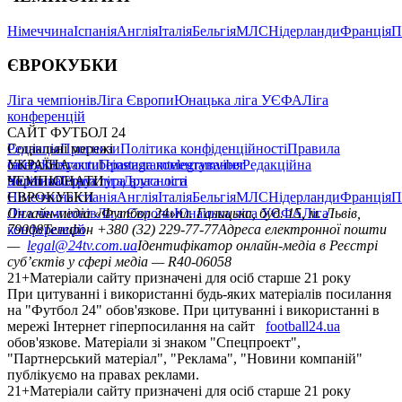
Німеччина
Іспанія
Англія
Італія
Бельгія
МЛС
Нідерланди
Франція
П
ЄВРОКУБКИ
Ліга чемпіонів
Ліга Європи
Юнацька ліга УЄФА
Ліга
конференцій
САЙТ ФУТБОЛ 24
Редакція
Соціальні мережі
Прогнози
Політика конфіденційності
Правила
сайту
facebook
УКРАЇНА
Контакти
x
youtube
Правила коментування
instagram
telegram
viber
Редакційна
політика
Україна
ЧЕМПІОНАТИ
Перша ліга
Структура власності
Друга ліга
Німеччина
ЄВРОКУБКИ
Іспанія
Англія
Італія
Бельгія
МЛС
Нідерланди
Франція
П
Ліга чемпіонів
Онлайн-медіа «Футбол 24»
Ліга Європи
Юнацька ліга УЄФА
пл. Галицька, буд. 15, м. Львів,
Ліга
конференцій
79008
Телефон +380 (32) 229-77-77
Адреса електронної пошти
—
legal@24tv.com.ua
Ідентифікатор онлайн-медіа в Реєстрі
суб’єктів у сфері медіа — R40-06058
21+
Матеріали сайту призначені для осіб старше 21 року
При цитуванні і використанні будь-яких матеріалів посилання
на "Футбол 24" обов'язкове. При цитуванні і використанні в
мережі Інтернет гіперпосилання на сайт
football24.ua
обов'язкове. Матеріали зі знаком "Спецпроект",
"Партнерський матеріал", "Реклама", "Новини компаній"
публікуємо на правах реклами.
21+
Матеріали сайту призначені для осіб старше 21 року