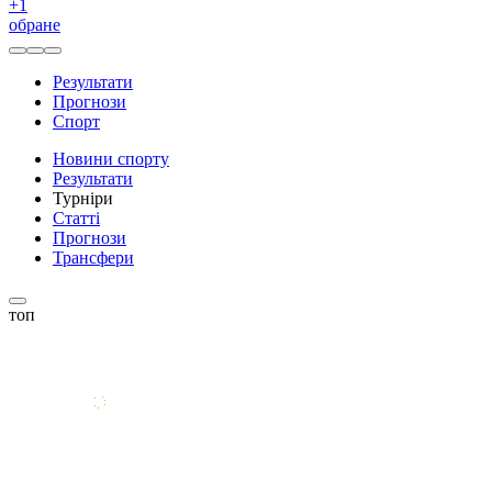
+
1
обране
Результати
Прогнози
Спорт
Новини спорту
Результати
Турніри
Статті
Прогнози
Трансфери
топ