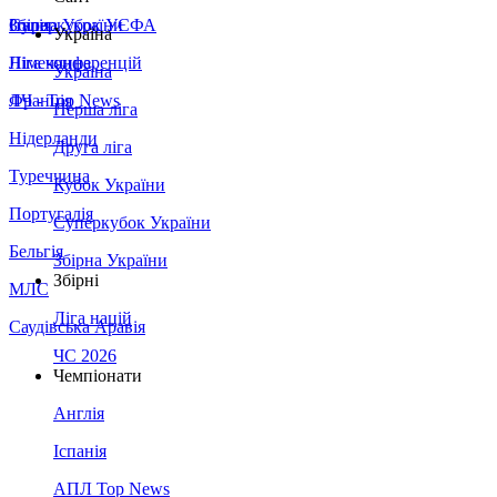
Збірна України
Італія
Суперкубок УЄФА
Україна
Німеччина
Ліга конференцій
Україна
Франція
ЛЧ - Top News
Перша ліга
Нідерланди
Друга ліга
Туреччина
Кубок України
Португалія
Суперкубок України
Бельгія
Збірна України
Збірні
МЛС
Ліга націй
Саудівська Аравія
ЧС 2026
Чемпіонати
Англія
Іспанія
АПЛ Top News