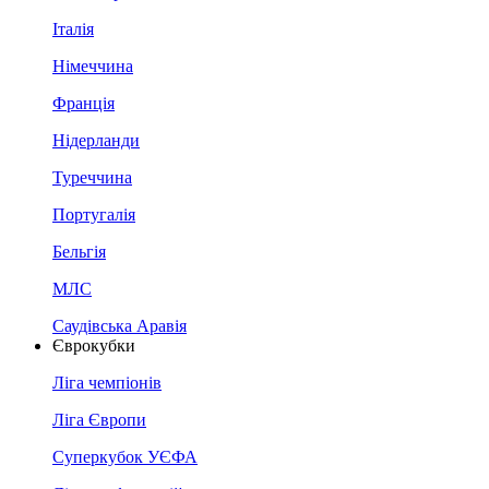
Італія
Німеччина
Франція
Нідерланди
Туреччина
Португалія
Бельгія
МЛС
Саудівська Аравія
Єврокубки
Ліга чемпіонів
Ліга Європи
Суперкубок УЄФА