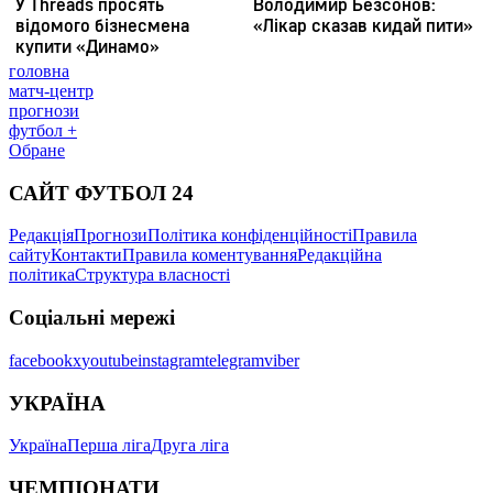
головна
матч-центр
прогнози
футбол +
Обране
САЙТ ФУТБОЛ 24
Редакція
Прогнози
Політика конфіденційності
Правила
сайту
Контакти
Правила коментування
Редакційна
політика
Структура власності
Соціальні мережі
facebook
x
youtube
instagram
telegram
viber
УКРАЇНА
Україна
Перша ліга
Друга ліга
ЧЕМПІОНАТИ