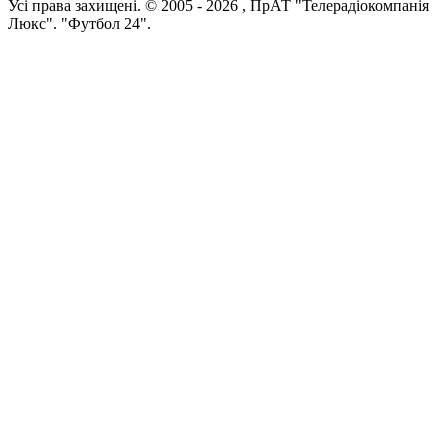
Усi права захищенi. © 2005 -
2026
, ПрАТ "Телерадіокомпанія
Люкс". "Футбол 24".