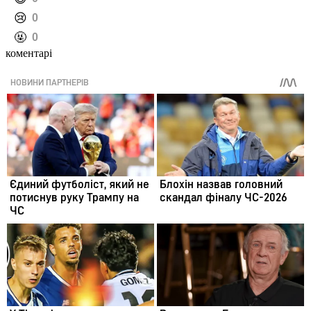
️😢
0
️🤬
0
коментарі