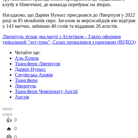
клубу в Німеччині, де команда перебуває на зборах.
Нагадаємо, що Дарвін Нуньєс приєднався до Ліверпуля у 2022
році за 85 мільйонів євро. Загалом за мерсисайдців він відіграв
у 143 матчах, забивши 40 голів та віддавши 26 асистів.
Ліверпуль зіграв два матчі з Атлетіком – Гакпо оформив
унікальний "хет-трик", Салах провалився з панєнкою (ВІДЕО)
Читайте ще
:
Аль-Хіляль
Трансфери Ліверпуля
Дарвін Нуньєс
Саудівська Аравія
Трансфери
Ліверпуль
Трансфери Чемпіонату Англії
Англія
️👍
0
️🔥
0
️😄
0