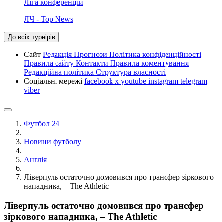
Ліга конференцій
ЛЧ - Top News
До всіх турнірів
Сайт
Редакція
Прогнози
Політика конфіденційності
Правила сайту
Контакти
Правила коментування
Редакційна політика
Структура власності
Соціальні мережі
facebook
x
youtube
instagram
telegram
viber
Футбол 24
Новини футболу
Англія
Ліверпуль остаточно домовився про трансфер зіркового
нападника, – The Athletic
Ліверпуль остаточно домовився про трансфер
зіркового нападника, – The Athletic