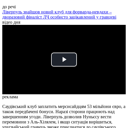
до речі
Ліверпуль знайшов новий клуб для форварда-невдахи –
дворазовий фіналіст ЛЧ особисто зацікавлений у гравцеві
відео дня
Play
Video
реклама
Саудівський клуб заплатить мерсисайдцям 53 мільйони євро, а
також передбачені бонуси. Наразі сторони працюють над
завершенням угоди. Ліверпуль дозволив Нуньєсу вести
перемовини з Аль-Хілялем, і якщо ситуація вирішиться,
уругвайський гравець зможе приєднатися до саудівського