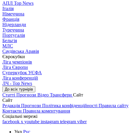
АПЛ Top News
Італія
Німеччина
Франція
Нідерланди
Туреччина
Португалія
Бельгія
МЛС
Саудівська Аравія
Єврокубки
Ліга чемпіонів
Ліга Європи
Суперкубок УЄФА
Ліга конференцій
ЛЧ - Top News
До всіх турнірів
Статті
Прогнози
Відео
Трансфери
Сайт
Сайт
Редакція
Прогнози
Політика конфіденційності
Правила сайту
Контакти
Правила коментування
Соціальні мережі
facebook
x
youtube
instagram
telegram
viber
Укр
Рус