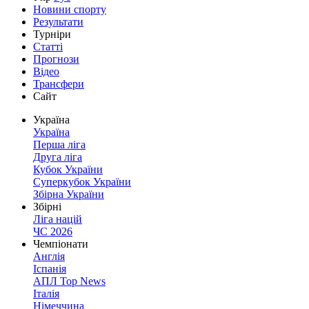
Новини спорту
Результати
Турніри
Статті
Прогнози
Відео
Трансфери
Сайт
Україна
Україна
Перша ліга
Друга ліга
Кубок України
Суперкубок України
Збірна України
Збірні
Ліга націй
ЧС 2026
Чемпіонати
Англія
Іспанія
АПЛ Top News
Італія
Німеччина