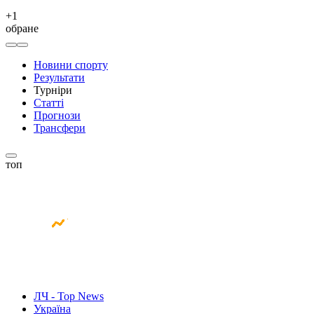
+
1
обране
Новини спорту
Результати
Турніри
Статті
Прогнози
Трансфери
топ
ЛЧ - Top News
Україна