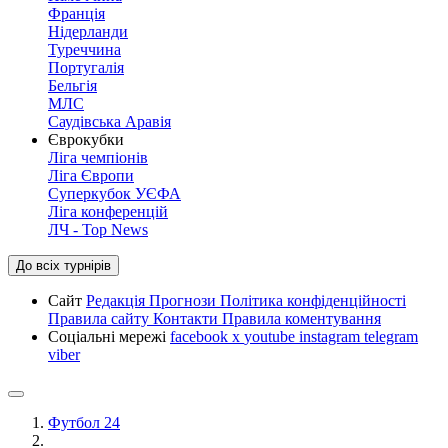
Франція
Нідерланди
Туреччина
Португалія
Бельгія
МЛС
Саудівська Аравія
Єврокубки
Ліга чемпіонів
Ліга Європи
Суперкубок УЄФА
Ліга конференцій
ЛЧ - Top News
До всіх турнірів
Сайт
Редакція
Прогнози
Політика конфіденційності
Правила сайту
Контакти
Правила коментування
Соціальні мережі
facebook
x
youtube
instagram
telegram
viber
Футбол 24