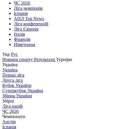
ЧС 2026
Ліга чемпіонів
Іспанія
АПЛ Top News
Ліга конференцій
Ліга Європи
Італія
Франція
Німеччина
Укр
Рус
Новини спорту
Результати
Турніри
Україна
Україна
Перша ліга
Друга ліга
Кубок України
Суперкубок України
Збірна України
Збірні
Ліга націй
ЧС 2026
Чемпіонати
Англія
Іспанія