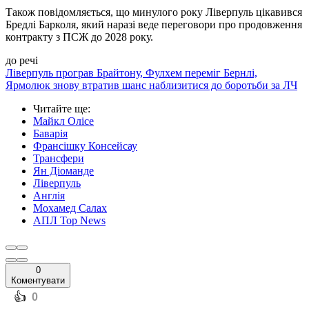
Також повідомляється, що минулого року Ліверпуль цікавився
Бредлі Барколя, який наразі веде переговори про продовження
контракту з ПСЖ до 2028 року.
до речі
Ліверпуль програв Брайтону, Фулхем переміг Бернлі,
Ярмолюк знову втратив шанс наблизитися до боротьби за ЛЧ
Читайте ще
:
Майкл Олісе
Баварія
Франсішку Консейсау
Трансфери
Ян Діоманде
Ліверпуль
Англія
Мохамед Салах
АПЛ Top News
0
Коментувати
️👍
0