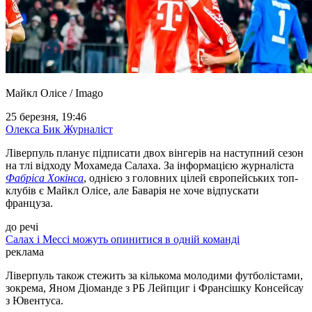
Майкл Олісе / Imago
25 березня, 19:46
Олекса Бик
Журналіст
Ліверпуль планує підписати двох вінгерів на наступний сезон
на тлі відходу Мохамеда Салаха. За інформацією журналіста
Фабріса Хокінса
, однією з головних цілей європейських топ-
клубів є Майкл Олісе, але Баварія не хоче відпускати
француза.
до речі
Салах і Мессі можуть опинитися в одній команді
реклама
Ліверпуль також стежить за кількома молодими футболістами,
зокрема, Яном Діоманде з РБ Лейпциг і Франсішку Консейсау
з Ювентуса.