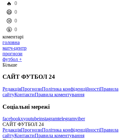
️🔥
0
️😄
0
️😢
0
️🤬
0
коментарі
головна
матч-центр
прогнози
футбол +
Більше
САЙТ ФУТБОЛ 24
Редакція
Прогнози
Політика конфіденційності
Правила
сайту
Контакти
Правила коментування
Соціальні мережі
facebook
x
youtube
instagram
telegram
viber
САЙТ ФУТБОЛ 24
Редакція
Прогнози
Політика конфіденційності
Правила
сайту
Контакти
Правила коментування