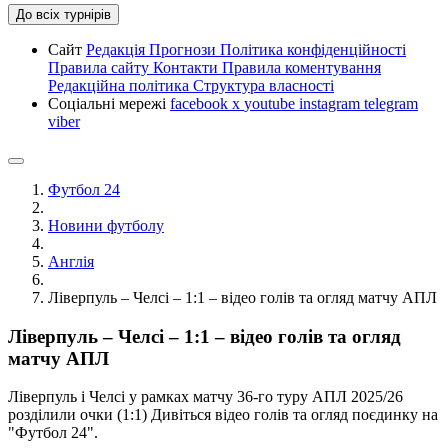
До всіх турнірів
Сайт
Редакція
Прогнози
Політика конфіденційності
Правила сайту
Контакти
Правила коментування
Редакційна політика
Структура власності
Соціальні мережі
facebook
x
youtube
instagram
telegram
viber
Футбол 24
Новини футболу
Англія
Ліверпуль – Челсі – 1:1 – відео голів та огляд матчу АПЛ
Ліверпуль – Челсі – 1:1 – відео голів та огляд
матчу АПЛ
Ліверпуль і Челсі у рамках матчу 36-го туру АПЛ 2025/26
розділили очки (1:1) Дивіться відео голів та огляд поєдинку на
"Футбол 24".