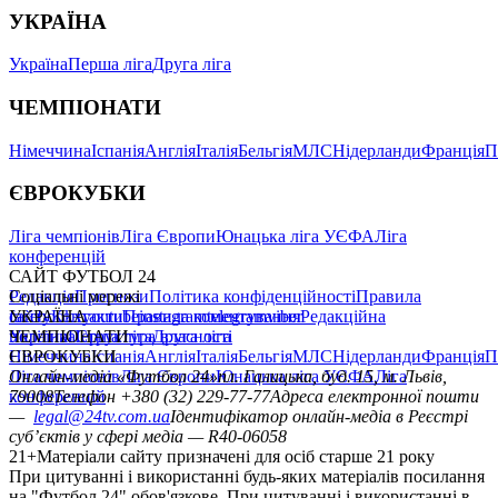
УКРАЇНА
Україна
Перша ліга
Друга ліга
ЧЕМПІОНАТИ
Німеччина
Іспанія
Англія
Італія
Бельгія
МЛС
Нідерланди
Франція
П
ЄВРОКУБКИ
Ліга чемпіонів
Ліга Європи
Юнацька ліга УЄФА
Ліга
конференцій
САЙТ ФУТБОЛ 24
Редакція
Соціальні мережі
Прогнози
Політика конфіденційності
Правила
сайту
facebook
УКРАЇНА
Контакти
x
youtube
Правила коментування
instagram
telegram
viber
Редакційна
політика
Україна
ЧЕМПІОНАТИ
Перша ліга
Структура власності
Друга ліга
Німеччина
ЄВРОКУБКИ
Іспанія
Англія
Італія
Бельгія
МЛС
Нідерланди
Франція
П
Ліга чемпіонів
Онлайн-медіа «Футбол 24»
Ліга Європи
Юнацька ліга УЄФА
пл. Галицька, буд. 15, м. Львів,
Ліга
конференцій
79008
Телефон +380 (32) 229-77-77
Адреса електронної пошти
—
legal@24tv.com.ua
Ідентифікатор онлайн-медіа в Реєстрі
суб’єктів у сфері медіа — R40-06058
21+
Матеріали сайту призначені для осіб старше 21 року
При цитуванні і використанні будь-яких матеріалів посилання
на "Футбол 24" обов'язкове. При цитуванні і використанні в