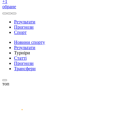
+
1
обране
Результати
Прогнози
Спорт
Новини спорту
Результати
Турніри
Статті
Прогнози
Трансфери
топ