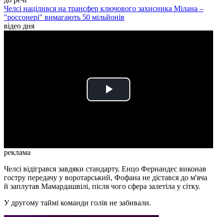
Челсі націлився на трансфер ключового захисника Мілана –
"россонері" вимагають 50 мільйонів
відео дня
Play
Video
реклама
Челсі відігрався завдяки стандарту. Енцо Фернандес виконав
гостру передачу у воротарський, Фофана не дістався до м'яча
й заплутав Мамардашвілі, після чого сфера залетіла у сітку.
У другому таймі команди голів не забивали.