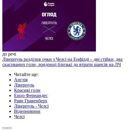
до речі
Ліверпуль розділив очки з Челсі на Енфілді – дві стійки, два
скасованих голи, лондонці близькі до втрати шансів на ЛЧ
Читайте ще
:
Англія
Ліверпуль
Красиві голи
Енцо Фернандес
Раян Гравенберх
Ліверпуль - Челсі
Відеоновини
Челсі