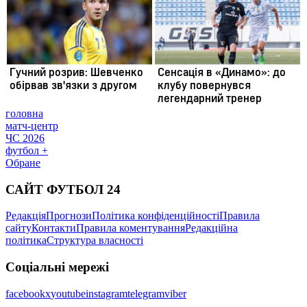
головна
матч-центр
ЧС 2026
футбол +
Обране
САЙТ ФУТБОЛ 24
Редакція
Прогнози
Політика конфіденційності
Правила
сайту
Контакти
Правила коментування
Редакційна
політика
Структура власності
Соціальні мережі
facebook
x
youtube
instagram
telegram
viber