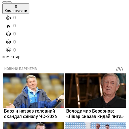
0
Коментувати
️👍
0
️🔥
0
️😄
0
️😢
0
️🤬
0
коментарі