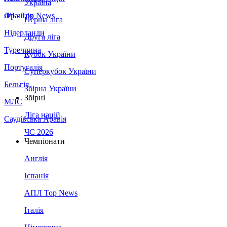
Україна
Франція
ЛЧ - Top News
Перша ліга
Нідерланди
Друга ліга
Туреччина
Кубок України
Португалія
Суперкубок України
Бельгія
Збірна України
Збірні
МЛС
Ліга націй
Саудівська Аравія
ЧС 2026
Чемпіонати
Англія
Іспанія
АПЛ Top News
Італія