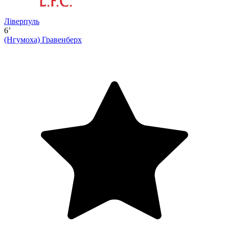
Ліверпуль
6’
(Нгумоха)
Гравенберх