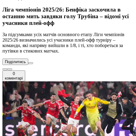
Ліга чемпіонів 2025/26: Бенфіка заскочила в
останню мить завдяки голу Трубіна – відомі усі
учасники плей-офф
За підсумками усіх матчів основного етапу Ліги чемпіонів
2025/26 визначились усі учасники плей-офф турніру –
команди, які напряму вийшли в 1/8, і ті, хто побореться за
путівки в стикових матчах.
Поділитись
0
коментарі