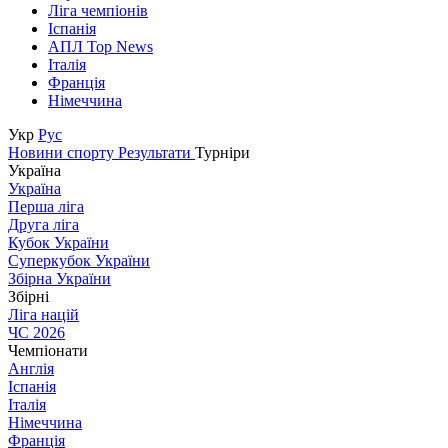
Ліга чемпіонів
Іспанія
АПЛ Top News
Італія
Франція
Німеччина
Укр
Рус
Новини спорту
Результати
Турніри
Україна
Україна
Перша ліга
Друга ліга
Кубок України
Суперкубок України
Збірна України
Збірні
Ліга націй
ЧС 2026
Чемпіонати
Англія
Іспанія
Італія
Німеччина
Франція