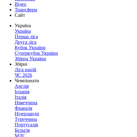
Відео
Трансфери
Сайт
Україна
Україна
Перша ліга
Друга ліга
Кубок України
Суперкубок України
Збірна України
Збірні
Ліга націй
ЧС 2026
Чемпіонати
Англія
Іспанія
Італія
Німеччина
Франція
Нідерланди
Туреччина
Португалія
Бельгія
МЛС