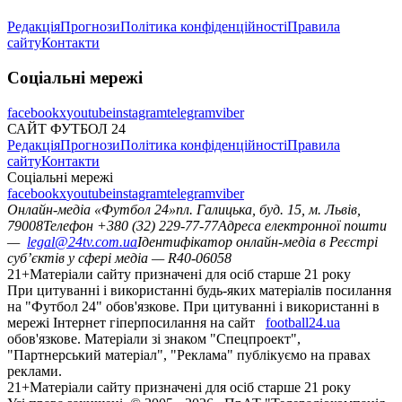
Редакція
Прогнози
Політика конфіденційності
Правила
сайту
Контакти
Соціальні мережі
facebook
x
youtube
instagram
telegram
viber
САЙТ ФУТБОЛ 24
Редакція
Прогнози
Політика конфіденційності
Правила
сайту
Контакти
Соціальні мережі
facebook
x
youtube
instagram
telegram
viber
Онлайн-медіа «Футбол 24»
пл. Галицька, буд. 15, м. Львів,
79008
Телефон +380 (32) 229-77-77
Адреса електронної пошти
—
legal@24tv.com.ua
Ідентифікатор онлайн-медіа в Реєстрі
суб’єктів у сфері медіа — R40-06058
21+
Матеріали сайту призначені для осіб старше 21 року
При цитуванні і використанні будь-яких матеріалів посилання
на "Футбол 24" обов'язкове. При цитуванні і використанні в
мережі Інтернет гіперпосилання на сайт
football24.ua
обов'язкове. Матеріали зі знаком "Спецпроект",
"Партнерський матеріал", "Реклама" публікуємо на правах
реклами.
21+
Матеріали сайту призначені для осіб старше 21 року