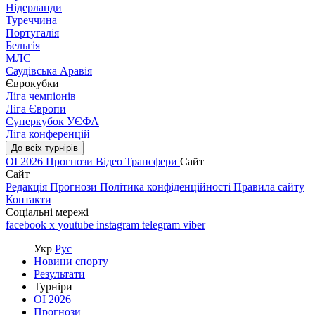
Нідерланди
Туреччина
Португалія
Бельгія
МЛС
Саудівська Аравія
Єврокубки
Ліга чемпіонів
Ліга Європи
Суперкубок УЄФА
Ліга конференцій
До всіх турнірів
ОІ 2026
Прогнози
Відео
Трансфери
Сайт
Сайт
Редакція
Прогнози
Політика конфіденційності
Правила сайту
Контакти
Соціальні мережі
facebook
x
youtube
instagram
telegram
viber
Укр
Рус
Новини спорту
Результати
Турніри
ОІ 2026
Прогнози