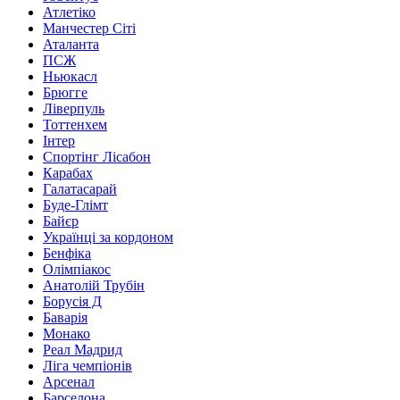
Атлетіко
Манчестер Сіті
Аталанта
ПСЖ
Ньюкасл
Брюгге
Ліверпуль
Тоттенхем
Інтер
Спортінг Лісабон
Карабах
Галатасарай
Буде-Глімт
Байєр
Українці за кордоном
Бенфіка
Олімпіакос
Анатолій Трубін
Борусія Д
Баварія
Монако
Реал Мадрид
Ліга чемпіонів
Арсенал
Барселона