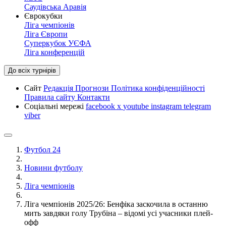
Саудівська Аравія
Єврокубки
Ліга чемпіонів
Ліга Європи
Суперкубок УЄФА
Ліга конференцій
До всіх турнірів
Сайт
Редакція
Прогнози
Політика конфіденційності
Правила сайту
Контакти
Соціальні мережі
facebook
x
youtube
instagram
telegram
viber
Футбол 24
Новини футболу
Ліга чемпіонів
Ліга чемпіонів 2025/26: Бенфіка заскочила в останню
мить завдяки голу Трубіна – відомі усі учасники плей-
офф