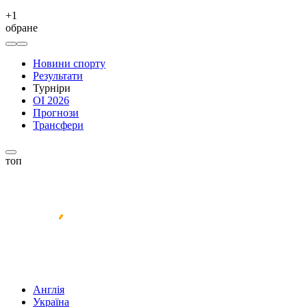
+
1
обране
Новини спорту
Результати
Турніри
ОІ 2026
Прогнози
Трансфери
топ
Англія
Україна