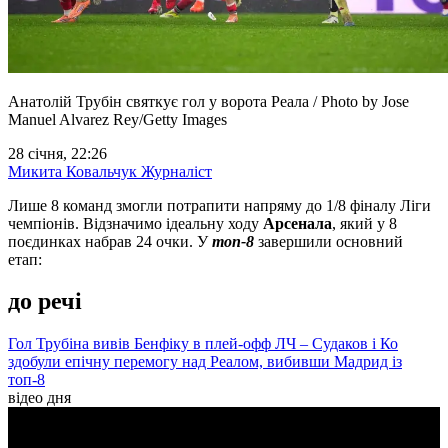
Анатолій Трубін святкує гол у ворота Реала / Photo by Jose
Manuel Alvarez Rey/Getty Images
28 січня, 22:26
Микита Ковальчук
Журналіст
Лише 8 команд змогли потрапити напряму до 1/8 фіналу Ліги
чемпіонів. Відзначимо ідеальну ходу
Арсенала
, який у 8
поєдинках набрав 24 очки. У
топ-8
завершили основний
етап:
до речі
Гол Трубіна вивів Бенфіку в плей-офф ЛЧ – Судаков і Ко
здобули епічну перемогу над Реалом, вибивши Мадрид із
топ-8
відео дня