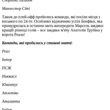
Спортінг Лісабон
Манчестер Сіті
Також до плей-офф пробились команди, які посіли місця з
восьмого по 24-те. Особливо відзначимо успіх Бенфіки, яка
примудрилась в останню мить випередити Марсель завдяки
кращій різниці голів – все завдяки м'ячу Анатолія Трубіна у
ворота Реала!
Команди, які пробились у стикові матчі
:
Реал
Інтер
ПСЖ
Ньюкасл
Ювентус
Атлетіко
Аталанта
Байєр