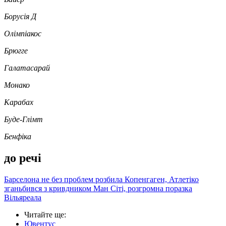
Борусія Д
Олімпіакос
Брюгге
Галатасарай
Монако
Карабах
Буде-Глімт
Бенфіка
до речі
Барселона не без проблем розбила Копенгаген, Атлетіко
зганьбився з кривдником Ман Сіті, розгромна поразка
Вільяреала
Читайте ще
:
Ювентус