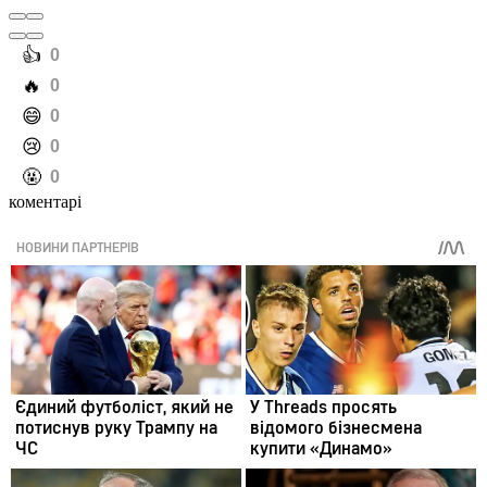
️👍
0
️🔥
0
️😄
0
️😢
0
️🤬
0
коментарі