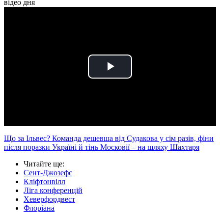
відео дня
Play
Video
Що за Ільвес? Команда дешевша від Судакова у сім разів, фіни
після поразки Україні й тінь Московії – на шляху Шахтаря
Читайте ще
:
Сент-Джозефс
Кліфтонвілл
Ліга конференцій
Хеверфордвест
Флоріана