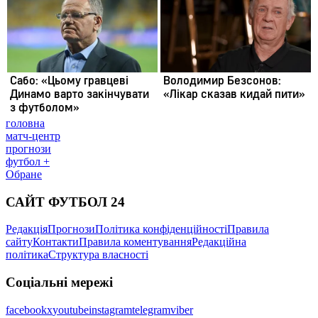
головна
матч-центр
прогнози
футбол +
Обране
САЙТ ФУТБОЛ 24
Редакція
Прогнози
Політика конфіденційності
Правила
сайту
Контакти
Правила коментування
Редакційна
політика
Структура власності
Соціальні мережі
facebook
x
youtube
instagram
telegram
viber