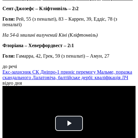
Сент-Джозефс – Кліфтонвіль – 2:2
Голи:
Рей, 55 (з пенальті), 83 – Каррен, 39, Еддіс, 78 (з
пенальті)
На 54-й хвилині вилучений Кіні (Кліфтонвіль)
Флоріана – Хеверфордвест
– 2:1
Голи:
Гамарра, 42, Грек, 59 (з пенальті) – Амун, 27
до речі
Екс-захисник СК Дніпро-1 приніс перемогу Мальме, поразка
скандального Лалатовіча, балтійське дербі: кваліфікація ЛЧ
відео дня
Play