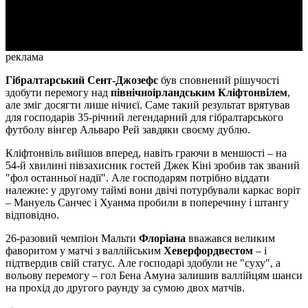
Video
реклама
Гібралтарський Сент-Джозефс
був сповнений рішучості
здобути перемогу над
північноірландським Кліфтонвілем
,
але зміг досягти лише нічиєї. Саме такий результат врятував
для господарів 35-річний легендарний для гібралтарського
футболу вінгер Альваро Рей завдяки своєму дублю.
Кліфтонвіль вийшов вперед, навіть граючи в меншості – на
54-й хвилині півзахисник гостей Джек Кіні зробив так званий
"фол останньої надії". Але господарям потрібно віддати
належне: у другому таймі вони двічі потурбували каркас воріт
– Мануель Санчес і Хуанма пробили в поперечину і штангу
відповідно.
26-разовий чемпіон Мальти
Флоріана
вважався великим
фаворитом у матчі з валлійським
Хеверфордвестом
– і
підтвердив свій статус. Але господарі здобули не "суху", а
вольову перемогу – гол Бена Амуна залишив валлійцям шанси
на прохід до другого раунду за сумою двох матчів.