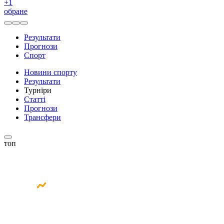
+
1
обране
Результати
Прогнози
Спорт
Новини спорту
Результати
Турніри
Статті
Прогнози
Трансфери
топ