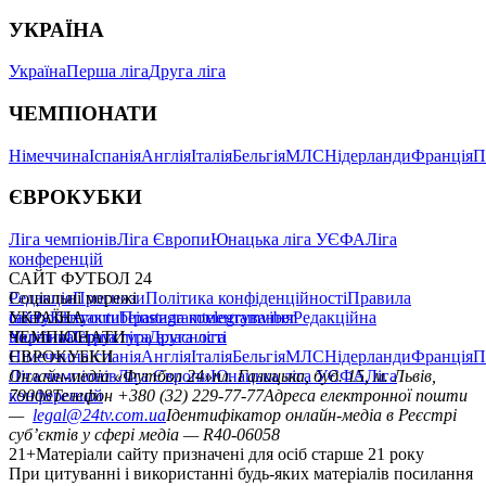
УКРАЇНА
Україна
Перша ліга
Друга ліга
ЧЕМПІОНАТИ
Німеччина
Іспанія
Англія
Італія
Бельгія
МЛС
Нідерланди
Франція
П
ЄВРОКУБКИ
Ліга чемпіонів
Ліга Європи
Юнацька ліга УЄФА
Ліга
конференцій
САЙТ ФУТБОЛ 24
Редакція
Соціальні мережі
Прогнози
Політика конфіденційності
Правила
сайту
facebook
УКРАЇНА
Контакти
x
youtube
Правила коментування
instagram
telegram
viber
Редакційна
політика
Україна
ЧЕМПІОНАТИ
Перша ліга
Структура власності
Друга ліга
Німеччина
ЄВРОКУБКИ
Іспанія
Англія
Італія
Бельгія
МЛС
Нідерланди
Франція
П
Ліга чемпіонів
Онлайн-медіа «Футбол 24»
Ліга Європи
Юнацька ліга УЄФА
пл. Галицька, буд. 15, м. Львів,
Ліга
конференцій
79008
Телефон +380 (32) 229-77-77
Адреса електронної пошти
—
legal@24tv.com.ua
Ідентифікатор онлайн-медіа в Реєстрі
суб’єктів у сфері медіа — R40-06058
21+
Матеріали сайту призначені для осіб старше 21 року
При цитуванні і використанні будь-яких матеріалів посилання