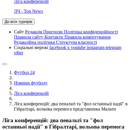
Ліга конференцій
ЛЧ - Top News
До всіх турнірів
Сайт
Редакція
Прогнози
Політика конфіденційності
Правила сайту
Контакти
Правила коментування
Редакційна політика
Структура власності
Соціальні мережі
facebook
x
youtube
instagram
telegram
viber
Футбол 24
Новини футболу
Ліга конференцій
Ліга конференцій: два пенальті та "фол останньої надії" в
Гібралтарі, вольова перемога представника Мальти
Ліга конференцій: два пенальті та "фол
останньої надії" в Гібралтарі, вольова перемога