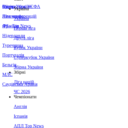
Збірна України
Італія
Суперкубок УЄФА
Україна
Німеччина
Ліга конференцій
Україна
Франція
ЛЧ - Top News
Перша ліга
Нідерланди
Друга ліга
Туреччина
Кубок України
Португалія
Суперкубок України
Бельгія
Збірна України
Збірні
МЛС
Ліга націй
Саудівська Аравія
ЧС 2026
Чемпіонати
Англія
Іспанія
АПЛ Top News