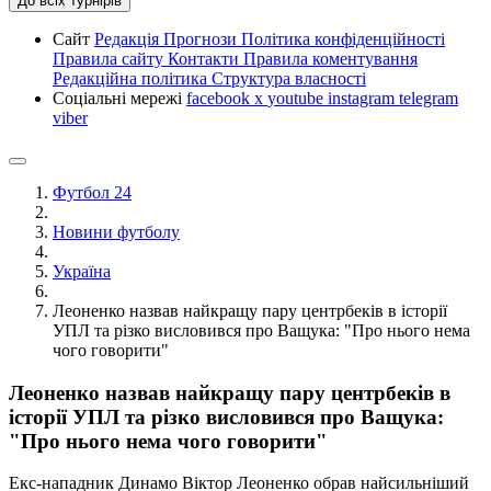
До всіх турнірів
Сайт
Редакція
Прогнози
Політика конфіденційності
Правила сайту
Контакти
Правила коментування
Редакційна політика
Структура власності
Соціальні мережі
facebook
x
youtube
instagram
telegram
viber
Футбол 24
Новини футболу
Україна
Леоненко назвав найкращу пару центрбеків в історії
УПЛ та різко висловився про Ващука: "Про нього нема
чого говорити"
Леоненко назвав найкращу пару центрбеків в
історії УПЛ та різко висловився про Ващука:
"Про нього нема чого говорити"
Екс-нападник Динамо Віктор Леоненко обрав найсильніший