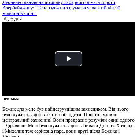
Леоненко вказав на помилку Забарного в матчі проти
Азербайджану: "Тепер можна задуматися, вартий він 90
мільйонів чи ні"
відео дня
Play
Video
реклама
Бежик для мене був найнезручнішим захисником. Від нього
було дуже складно втікати і обводити. Просто чудовий
центральний захисник! Вони прекрасно розуміли один одного
з Дірявкою. Мені було дуже складно забивати Дніпру. Хачеріді
і Михалик теж серйозна пара, вони другі після Бежика і
Дірявки.