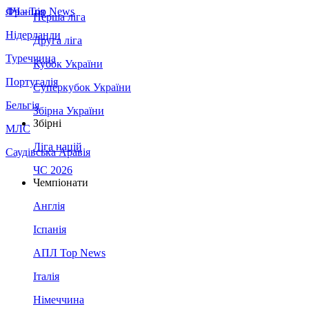
Франція
ЛЧ - Top News
Перша ліга
Нідерланди
Друга ліга
Туреччина
Кубок України
Португалія
Суперкубок України
Бельгія
Збірна України
Збірні
МЛС
Ліга націй
Саудівська Аравія
ЧС 2026
Чемпіонати
Англія
Іспанія
АПЛ Top News
Італія
Німеччина