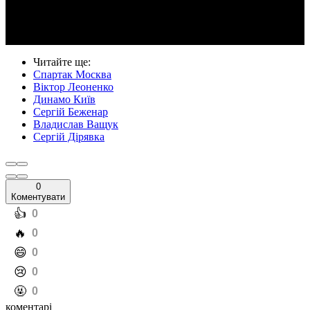
Video
Читайте ще
:
Спартак Москва
Віктор Леоненко
Динамо Київ
Сергій Беженар
Владислав Ващук
Сергій Дірявка
0
Коментувати
️👍
0
️🔥
0
️😄
0
️😢
0
️🤬
0
коментарі