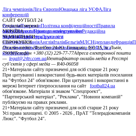
Ліга чемпіонів
Ліга Європи
Юнацька ліга УЄФА
Ліга
конференцій
САЙТ ФУТБОЛ 24
Редакція
Соціальні мережі
Прогнози
Політика конфіденційності
Правила
сайту
facebook
УКРАЇНА
Контакти
x
youtube
Правила коментування
instagram
telegram
viber
Редакційна
політика
Україна
ЧЕМПІОНАТИ
Перша ліга
Структура власності
Друга ліга
Німеччина
ЄВРОКУБКИ
Іспанія
Англія
Італія
Бельгія
МЛС
Нідерланди
Франція
П
Ліга чемпіонів
Онлайн-медіа «Футбол 24»
Ліга Європи
Юнацька ліга УЄФА
пл. Галицька, буд. 15, м. Львів,
Ліга
конференцій
79008
Телефон +380 (32) 229-77-77
Адреса електронної пошти
—
legal@24tv.com.ua
Ідентифікатор онлайн-медіа в Реєстрі
суб’єктів у сфері медіа — R40-06058
21+
Матеріали сайту призначені для осіб старше 21 року
При цитуванні і використанні будь-яких матеріалів посилання
на "Футбол 24" обов'язкове. При цитуванні і використанні в
мережі Інтернет гіперпосилання на сайт
football24.ua
обов'язкове. Матеріали зі знаком "Спецпроект",
"Партнерський матеріал", "Реклама", "Новини компаній"
публікуємо на правах реклами.
21+
Матеріали сайту призначені для осіб старше 21 року
Усi права захищенi. © 2005 -
2026
, ПрАТ "Телерадіокомпанія
Люкс". "Футбол 24".