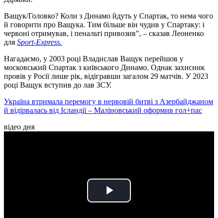
Ващук/Головко? Коли з Динамо йдуть у Спартак, то нема чого
й говорити про Ващука. Тим більше він чудив у Спартаку: і
червоні отримував, і пенальті привозив", – сказав Леоненко
для
Sport-Еxpress.
Нагадаємо, у 2003 році Владислав Ващук перейшов у
московський Спартак з київського Динамо. Однак захисник
провів у Росії лише рік, відігравши загалом 29 матчів. У 2023
році Ващук вступив до лав ЗСУ.
Україна втримала перемогу в нервовій битві з Азербайджаном
й відірвалась від Ісландії – Маліновський оформив гол+пас
відео дня
Play