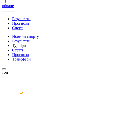
+
1
обране
Результати
Прогнози
Спорт
Новини спорту
Результати
Турніри
Статті
Прогнози
Трансфери
топ