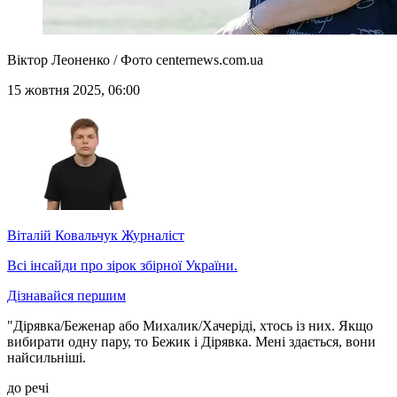
Віктор Леоненко / Фото centernews.com.ua
15 жовтня 2025, 06:00
Віталій Ковальчук
Журналіст
Всі інсайди про зірок збірної України.
Дізнавайся першим
"Дірявка/Беженар або Михалик/Хачеріді, хтось із них. Якщо
вибирати одну пару, то Бежик і Дірявка. Мені здається, вони
найсильніші.
до речі