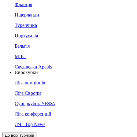
Франція
Нідерланди
Туреччина
Португалія
Бельгія
МЛС
Саудівська Аравія
Єврокубки
Ліга чемпіонів
Ліга Європи
Суперкубок УЄФА
Ліга конференцій
ЛЧ - Top News
До всіх турнірів