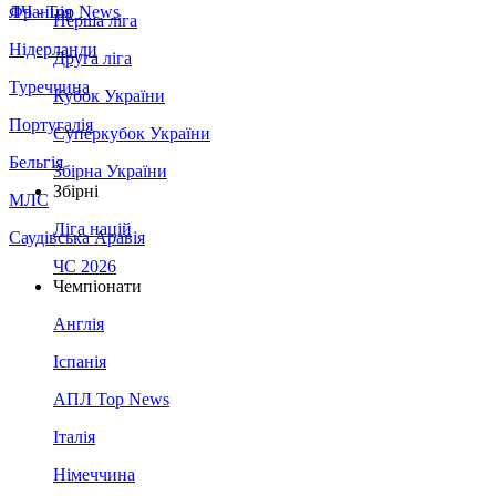
Франція
ЛЧ - Top News
Перша ліга
Нідерланди
Друга ліга
Туреччина
Кубок України
Португалія
Суперкубок України
Бельгія
Збірна України
Збірні
МЛС
Ліга націй
Саудівська Аравія
ЧС 2026
Чемпіонати
Англія
Іспанія
АПЛ Top News
Італія
Німеччина