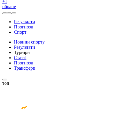
+
1
обране
Результати
Прогнози
Спорт
Новини спорту
Результати
Турніри
Статті
Прогнози
Трансфери
топ