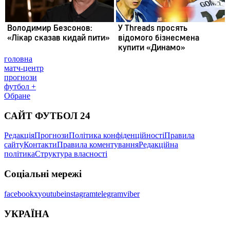
головна
матч-центр
прогнози
футбол +
Обране
САЙТ ФУТБОЛ 24
Редакція
Прогнози
Політика конфіденційності
Правила
сайту
Контакти
Правила коментування
Редакційна
політика
Структура власності
Соціальні мережі
facebook
x
youtube
instagram
telegram
viber
УКРАЇНА