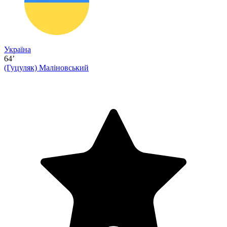
Україна
64’
(Гуцуляк)
Маліновський