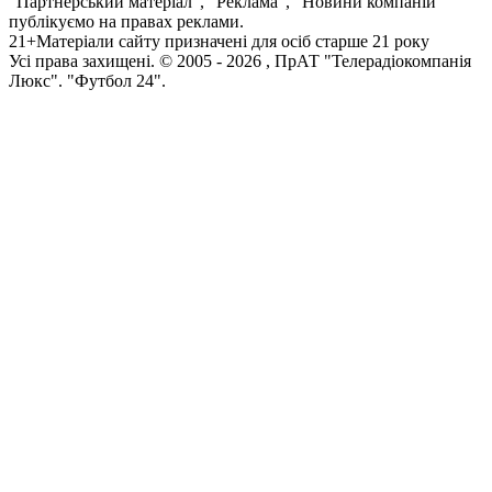
"Партнерський матеріал", "Реклама", "Новини компаній"
публікуємо на правах реклами.
21+
Матеріали сайту призначені для осіб старше 21 року
Усi права захищенi. © 2005 -
2026
, ПрАТ "Телерадіокомпанія
Люкс". "Футбол 24".