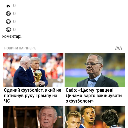
️🔥
0
️😄
0
️😢
0
️🤬
0
коментарі