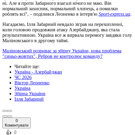
ні. Але я проти Забарного взагалі нічого не маю. Він
нормальний захисник, нормальний хлопець, а помилки
роблять всі", – поділився Леоненко в інтерв'ю
Sport-express.ua
.
Нагадаємо, Ілля Забарний невдало зіграв на перехопленні,
коли головою продовжив атаку Азербайджану, яка стала
результативною. Україна все ж вирвала перемогу завдяки голу
Маліновського в другому таймі.
Маліновський розриває за збірну України, нова проблема
"синьо-жовтих", Ребров не контролює команду?
Читайте ще
:
Україна - Азербайджан
ЧС 2026
Віктор Леоненко
Україна
Збірна України
Ілля Забарний
0
Коментувати
️👍
0