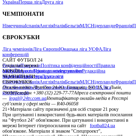
Україна
Перша ліга
Друга ліга
ЧЕМПІОНАТИ
Німеччина
Іспанія
Англія
Італія
Бельгія
МЛС
Нідерланди
Франція
П
ЄВРОКУБКИ
Ліга чемпіонів
Ліга Європи
Юнацька ліга УЄФА
Ліга
конференцій
САЙТ ФУТБОЛ 24
Редакція
Соціальні мережі
Прогнози
Політика конфіденційності
Правила
сайту
facebook
УКРАЇНА
Контакти
x
youtube
Правила коментування
instagram
telegram
viber
Редакційна
політика
Україна
ЧЕМПІОНАТИ
Перша ліга
Структура власності
Друга ліга
Німеччина
ЄВРОКУБКИ
Іспанія
Англія
Італія
Бельгія
МЛС
Нідерланди
Франція
П
Ліга чемпіонів
Онлайн-медіа «Футбол 24»
Ліга Європи
Юнацька ліга УЄФА
пл. Галицька, буд. 15, м. Львів,
Ліга
конференцій
79008
Телефон +380 (32) 229-77-77
Адреса електронної пошти
—
legal@24tv.com.ua
Ідентифікатор онлайн-медіа в Реєстрі
суб’єктів у сфері медіа — R40-06058
21+
Матеріали сайту призначені для осіб старше 21 року
При цитуванні і використанні будь-яких матеріалів посилання
на "Футбол 24" обов'язкове. При цитуванні і використанні в
мережі Інтернет гіперпосилання на сайт
football24.ua
обов'язкове. Матеріали зі знаком "Спецпроект",