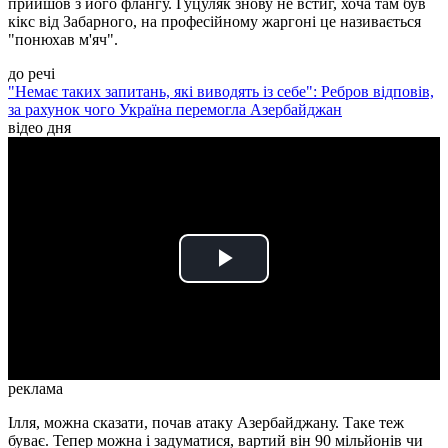
прийшов з його флангу. Гуцуляк знову не встиг, хоча там був
кікс від Забарного, на професійному жаргоні це називається
"понюхав м'яч".
до речі
"Немає таких запитань, які виводять із себе": Ребров відповів,
за рахунок чого Україна перемогла Азербайджан
відео дня
Play
Video
реклама
Ілля, можна сказати, почав атаку Азербайджану. Таке теж
буває. Тепер можна і задуматися, вартий він 90 мільйонів чи