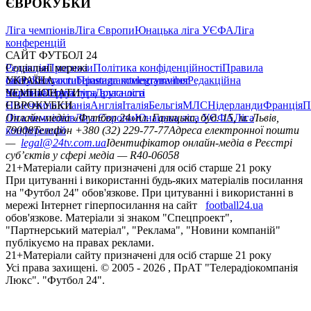
ЄВРОКУБКИ
Ліга чемпіонів
Ліга Європи
Юнацька ліга УЄФА
Ліга
конференцій
САЙТ ФУТБОЛ 24
Редакція
Соціальні мережі
Прогнози
Політика конфіденційності
Правила
сайту
facebook
УКРАЇНА
Контакти
x
youtube
Правила коментування
instagram
telegram
viber
Редакційна
політика
Україна
ЧЕМПІОНАТИ
Перша ліга
Структура власності
Друга ліга
Німеччина
ЄВРОКУБКИ
Іспанія
Англія
Італія
Бельгія
МЛС
Нідерланди
Франція
П
Ліга чемпіонів
Онлайн-медіа «Футбол 24»
Ліга Європи
Юнацька ліга УЄФА
пл. Галицька, буд. 15, м. Львів,
Ліга
конференцій
79008
Телефон +380 (32) 229-77-77
Адреса електронної пошти
—
legal@24tv.com.ua
Ідентифікатор онлайн-медіа в Реєстрі
суб’єктів у сфері медіа — R40-06058
21+
Матеріали сайту призначені для осіб старше 21 року
При цитуванні і використанні будь-яких матеріалів посилання
на "Футбол 24" обов'язкове. При цитуванні і використанні в
мережі Інтернет гіперпосилання на сайт
football24.ua
обов'язкове. Матеріали зі знаком "Спецпроект",
"Партнерський матеріал", "Реклама", "Новини компаній"
публікуємо на правах реклами.
21+
Матеріали сайту призначені для осіб старше 21 року
Усi права захищенi. © 2005 -
2026
, ПрАТ "Телерадіокомпанія
Люкс". "Футбол 24".