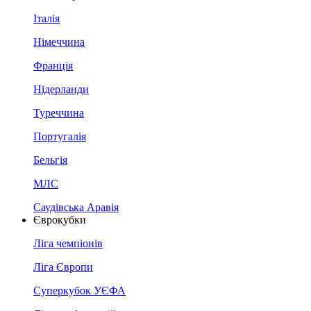
Італія
Німеччина
Франція
Нідерланди
Туреччина
Португалія
Бельгія
МЛС
Саудівська Аравія
Єврокубки
Ліга чемпіонів
Ліга Європи
Суперкубок УЄФА