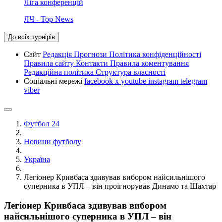
Ліга конференцій
ЛЧ - Top News
До всіх турнірів
Сайт
Редакція
Прогнози
Політика конфіденційності
Правила сайту
Контакти
Правила коментування
Редакційна політика
Структура власності
Соціальні мережі
facebook
x
youtube
instagram
telegram
viber
Футбол 24
Новини футболу
Україна
Легіонер Кривбаса здивував вибором найсильнішого
суперника в УПЛ – він проігнорував Динамо та Шахтар
Легіонер Кривбаса здивував вибором
найсильнішого суперника в УПЛ – він