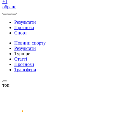
+
1
обране
Результати
Прогнози
Спорт
Новини спорту
Результати
Турніри
Статті
Прогнози
Трансфери
топ