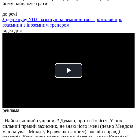
йому найважче грати.
до речі
Лідер клубу УПЛ зазіхнув на чемпіонство – розповів про
взаємини з іноземним тренером
відео дня
Play
Video
реклама
"Найсильніший суперник? Думаю, проти Полісся. У них
сильний правий захисник, не знаю його імені (певно Мендоза
мав на увазі Микиту Кравченка – прим), але він справді