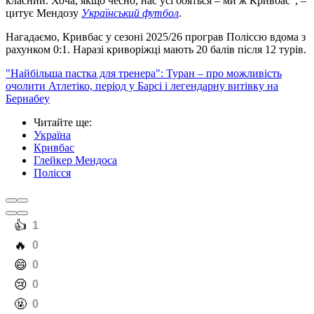
класний. Хоча, якщо чесно, нас усі бояться – ми ж Кривбас", –
цитує Мендозу
Український футбол
.
Нагадаємо, Кривбас у сезоні 2025/26 програв Поліссю вдома з
рахунком 0:1. Наразі криворіжці мають 20 балів після 12 турів.
"Найбільша пастка для тренера": Туран – про можливість
очолити Атлетіко, період у Барсі і легендарну витівку на
Бернабеу
Читайте ще
:
Україна
Кривбас
Глейкер Мендоса
Полісся
️👍
1
️🔥
0
️😄
0
️😢
0
️🤬
0