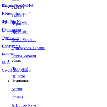
Збірна України
Італія
Суперкубок УЄФА
Україна
Німеччина
Ліга конференцій
Україна
Франція
ЛЧ - Top News
Перша ліга
Нідерланди
Друга ліга
Туреччина
Кубок України
Португалія
Суперкубок України
Бельгія
Збірна України
Збірні
МЛС
Ліга націй
Саудівська Аравія
ЧС 2026
Чемпіонати
Англія
Іспанія
АПЛ Top News