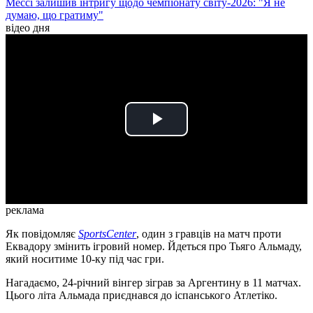
Мессі залишив інтригу щодо чемпіонату світу-2026: "Я не
думаю, що гратиму"
відео дня
Play
Video
реклама
Як повідомляє
SportsCenter
, один з гравців на матч проти
Еквадору змінить ігровий номер. Йдеться про Тьяго Альмаду,
який носитиме 10-ку під час гри.
Нагадаємо, 24-річний вінгер зіграв за Аргентину в 11 матчах.
Цього літа Альмада приєднався до іспанського Атлетіко.