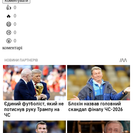
Коментувати
️👍
0
️🔥
0
️😄
0
️😢
0
️🤬
0
коментарі