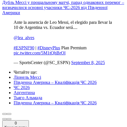
Дубль Мессі у прощальному матчі, парад однакових перемог –
визначилися основні учасники ЧС-2026 від Південної
Америки
Ante la ausencia de Leo Messi, el elegido para llevar la
10 de Argentina vs. Ecuador será....
@lea_alves
#ESPNF90
|
#DisneyPlus
Plan Premium
pic.twitter.com/5M1tQhBrOl
— SportsCenter (@SC_ESPN)
September 8, 2025
Читайте ще
:
Ліонель Мессі
Південна Америка – Кваліфікація ЧС 2026
ЧС 2026
Аргентина
Тьяго Альмада
Південна Америка – Кваліфікація ЧС 2026
0