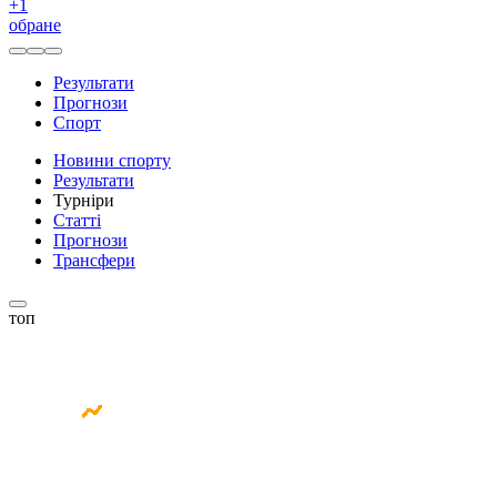
+
1
обране
Результати
Прогнози
Спорт
Новини спорту
Результати
Турніри
Статті
Прогнози
Трансфери
топ