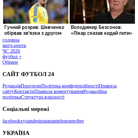
головна
матч-центр
ЧС 2026
футбол +
Обране
САЙТ ФУТБОЛ 24
Редакція
Прогнози
Політика конфіденційності
Правила
сайту
Контакти
Правила коментування
Редакційна
політика
Структура власності
Соціальні мережі
facebook
x
youtube
instagram
telegram
viber
УКРАЇНА