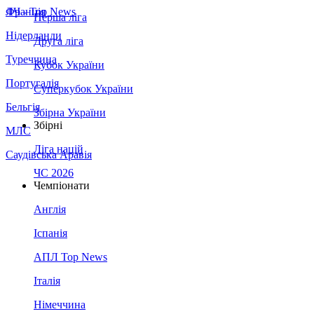
Франція
ЛЧ - Top News
Перша ліга
Нідерланди
Друга ліга
Туреччина
Кубок України
Португалія
Суперкубок України
Бельгія
Збірна України
Збірні
МЛС
Ліга націй
Саудівська Аравія
ЧС 2026
Чемпіонати
Англія
Іспанія
АПЛ Top News
Італія
Німеччина