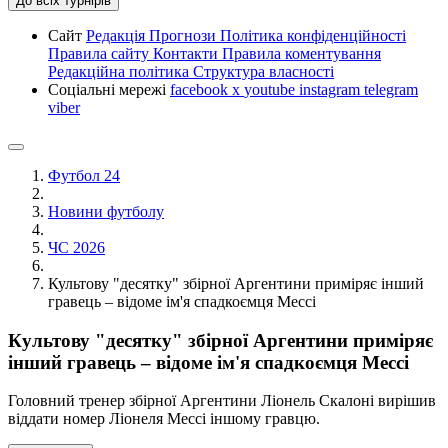
До всіх турнірів
Сайт
Редакція
Прогнози
Політика конфіденційності
Правила сайту
Контакти
Правила коментування
Редакційна політика
Структура власності
Соціальні мережі
facebook
x
youtube
instagram
telegram
viber
Футбол 24
Новини футболу
ЧС 2026
Культову "десятку" збірної Аргентини приміряє інший
гравець – відоме ім'я спадкоємця Мессі
Культову "десятку" збірної Аргентини приміряє
інший гравець – відоме ім'я спадкоємця Мессі
Головний тренер збірної Аргентини Ліонель Скалоні вирішив
віддати номер Ліонеля Мессі іншому гравцю.