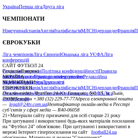
Україна
Перша ліга
Друга ліга
ЧЕМПІОНАТИ
Німеччина
Іспанія
Англія
Італія
Бельгія
МЛС
Нідерланди
Франція
П
ЄВРОКУБКИ
Ліга чемпіонів
Ліга Європи
Юнацька ліга УЄФА
Ліга
конференцій
САЙТ ФУТБОЛ 24
Редакція
Соціальні мережі
Прогнози
Політика конфіденційності
Правила
сайту
facebook
УКРАЇНА
Контакти
x
youtube
Правила коментування
instagram
telegram
viber
Редакційна
політика
Україна
ЧЕМПІОНАТИ
Перша ліга
Структура власності
Друга ліга
Німеччина
ЄВРОКУБКИ
Іспанія
Англія
Італія
Бельгія
МЛС
Нідерланди
Франція
П
Ліга чемпіонів
Онлайн-медіа «Футбол 24»
Ліга Європи
Юнацька ліга УЄФА
пл. Галицька, буд. 15, м. Львів,
Ліга
конференцій
79008
Телефон +380 (32) 229-77-77
Адреса електронної пошти
—
legal@24tv.com.ua
Ідентифікатор онлайн-медіа в Реєстрі
суб’єктів у сфері медіа — R40-06058
21+
Матеріали сайту призначені для осіб старше 21 року
При цитуванні і використанні будь-яких матеріалів посилання
на "Футбол 24" обов'язкове. При цитуванні і використанні в
мережі Інтернет гіперпосилання на сайт
football24.ua
обов'язкове. Матеріали зі знаком "Спецпроект",