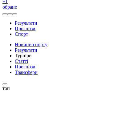
+
1
обране
Результати
Прогнози
Спорт
Новини спорту
Результати
Турніри
Статті
Прогнози
Трансфери
топ