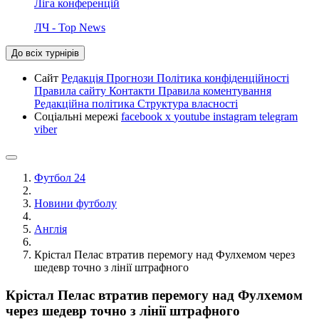
Ліга конференцій
ЛЧ - Top News
До всіх турнірів
Сайт
Редакція
Прогнози
Політика конфіденційності
Правила сайту
Контакти
Правила коментування
Редакційна політика
Структура власності
Соціальні мережі
facebook
x
youtube
instagram
telegram
viber
Футбол 24
Новини футболу
Англія
Крістал Пелас втратив перемогу над Фулхемом через
шедевр точно з лінії штрафного
Крістал Пелас втратив перемогу над Фулхемом
через шедевр точно з лінії штрафного