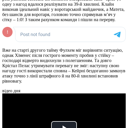
одну з нагод вдалося реалізувати на 39-й хвилині. Клайн
виконав ідеальний навіс у воротарський майданчик, а Матета,
без шансів для воротаря, головою точно спрямував м’яч у
сітку – 1:0! З таким рахунком команди і пішли на перерву.
Вже на старті другого тайму Фулхем міг вирівняти ситуацію,
однак Хіменес після гострого моменту пробив у стійку –
господарі відверто видихнули з полегшенням. Та довго
Крістал Пелас утримувати перевагу не зміг: наступну свою
нагоду гості використали сповна – Кейрні бездоганно замкнув
атаку точно з лінії штрафного й на 80-й хвилині встановив
рівновагу.
відео дня