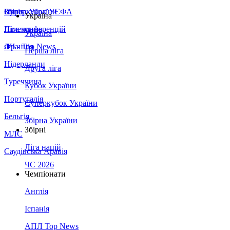
Збірна України
Італія
Суперкубок УЄФА
Україна
Німеччина
Ліга конференцій
Україна
Франція
ЛЧ - Top News
Перша ліга
Нідерланди
Друга ліга
Туреччина
Кубок України
Португалія
Суперкубок України
Бельгія
Збірна України
Збірні
МЛС
Ліга націй
Саудівська Аравія
ЧС 2026
Чемпіонати
Англія
Іспанія
АПЛ Top News