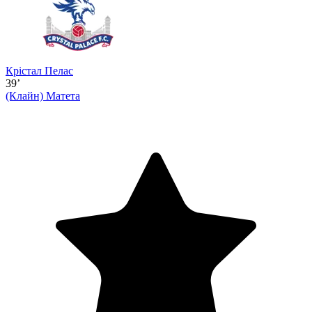
Крістал Пелас
39’
(Клайн)
Матета