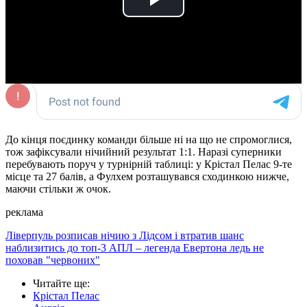
Play
Video
До кінця поєдинку команди більше ні на що не спромоглися,
тож зафіксували нічийний результат 1:1. Наразі суперники
перебувають поруч у турнірній таблиці: у Крістал Пелас 9-те
місце та 27 балів, а Фулхем розташувався сходинкою нижче,
маючи стільки ж очок.
реклама
Ліверпуль розписав нічию з Лідсом і втратив шанс
наблизитись до топ-3 АПЛ – легенда Евертона ледь не
поховав "червоних"
Читайте ще
:
Крістал Пелас