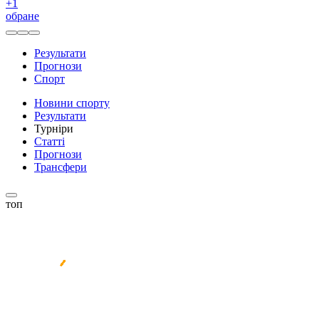
+
1
обране
Результати
Прогнози
Спорт
Новини спорту
Результати
Турніри
Статті
Прогнози
Трансфери
топ