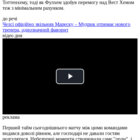
Тоттенхему, тоді як Фулхем здобув перемогу над Вест Хемом
теж з мінімальним рахунком.
до речі
Челсі офіційно звільнив Мареску – Мудрик отримає нового
тренера, однозначний фаворит
відео дня
Play
Video
реклама
Перший тайм сьогоднішнього матчу між цими командами
видався доволі рівним, але господарі не давали гостям
розгулятися. Небезпечні моменти створювали саме "орли", і