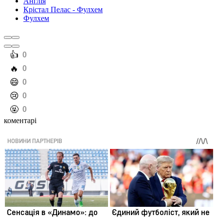
Англія
Крістал Пелас - Фулхем
Фулхем
️👍
0
️🔥
0
️😄
0
️😢
0
️🤬
0
коментарі