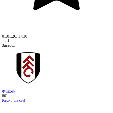
01.01.26, 17:30
1 - 1
Заверш.
Фулхем
80’
Керні
(Лукіч)