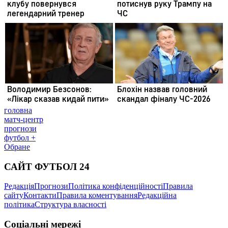
головна
матч-центр
прогнози
футбол +
Обране
САЙТ ФУТБОЛ 24
Редакція
Прогнози
Політика конфіденційності
Правила
сайту
Контакти
Правила коментування
Редакційна
політика
Структура власності
Соціальні мережі