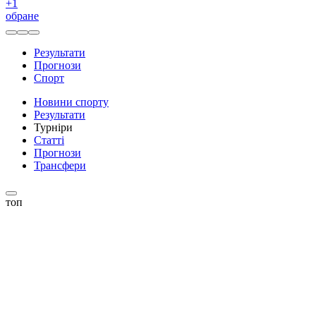
+
1
обране
Результати
Прогнози
Спорт
Новини спорту
Результати
Турніри
Статті
Прогнози
Трансфери
топ