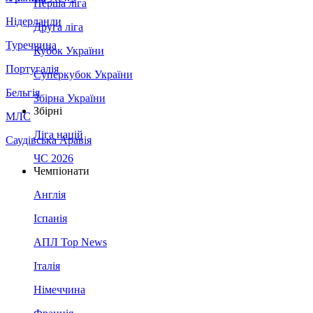
Перша ліга
Нідерланди
Друга ліга
Туреччина
Кубок України
Португалія
Суперкубок України
Бельгія
Збірна України
Збірні
МЛС
Ліга націй
Саудівська Аравія
ЧС 2026
Чемпіонати
Англія
Іспанія
АПЛ Top News
Італія
Німеччина