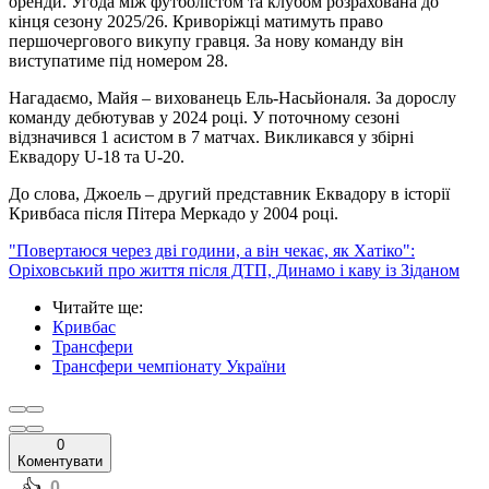
оренди. Угода між футболістом та клубом розрахована до
кінця сезону 2025/26. Криворіжці матимуть право
першочергового викупу гравця. За нову команду він
виступатиме під номером 28.
Нагадаємо, Майя – вихованець Ель-Насьйоналя. За дорослу
команду дебютував у 2024 році. У поточному сезоні
відзначився 1 асистом в 7 матчах. Викликався у збірні
Еквадору U-18 та U-20.
До слова, Джоель – другий представник Еквадору в історії
Кривбаса після Пітера Меркадо у 2004 році.
"Повертаюся через дві години, а він чекає, як Хатіко":
Оріховський про життя після ДТП, Динамо і каву із Зіданом
Читайте ще
:
Кривбас
Трансфери
Трансфери чемпіонату України
0
Коментувати
️👍
0