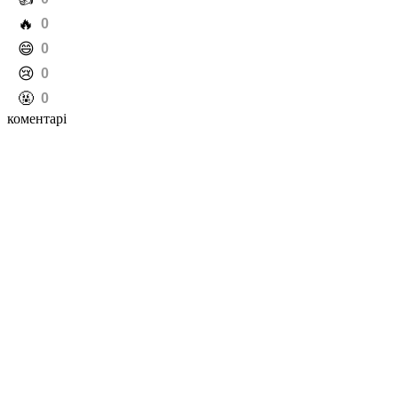
️🔥
0
️😄
0
️😢
0
️🤬
0
коментарі