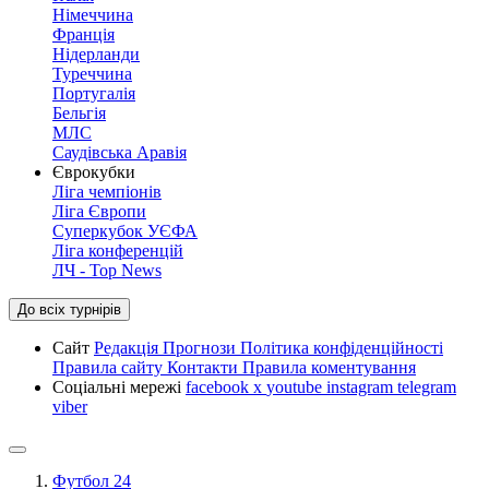
Німеччина
Франція
Нідерланди
Туреччина
Португалія
Бельгія
МЛС
Саудівська Аравія
Єврокубки
Ліга чемпіонів
Ліга Європи
Суперкубок УЄФА
Ліга конференцій
ЛЧ - Top News
До всіх турнірів
Сайт
Редакція
Прогнози
Політика конфіденційності
Правила сайту
Контакти
Правила коментування
Соціальні мережі
facebook
x
youtube
instagram
telegram
viber
Футбол 24