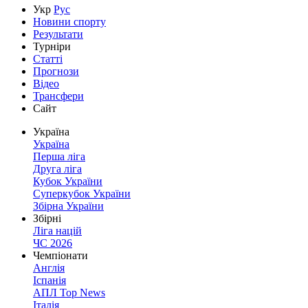
Укр
Рус
Новини спорту
Результати
Турніри
Статті
Прогнози
Відео
Трансфери
Сайт
Україна
Україна
Перша ліга
Друга ліга
Кубок України
Суперкубок України
Збірна України
Збірні
Ліга націй
ЧС 2026
Чемпіонати
Англія
Іспанія
АПЛ Top News
Італія