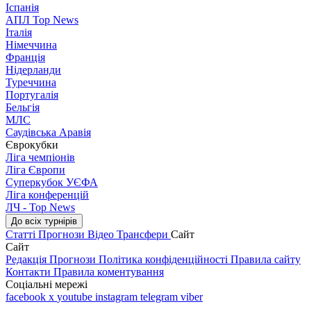
Іспанія
АПЛ Top News
Італія
Німеччина
Франція
Нідерланди
Туреччина
Португалія
Бельгія
МЛС
Саудівська Аравія
Єврокубки
Ліга чемпіонів
Ліга Європи
Суперкубок УЄФА
Ліга конференцій
ЛЧ - Top News
До всіх турнірів
Статті
Прогнози
Відео
Трансфери
Сайт
Сайт
Редакція
Прогнози
Політика конфіденційності
Правила сайту
Контакти
Правила коментування
Соціальні мережі
facebook
x
youtube
instagram
telegram
viber