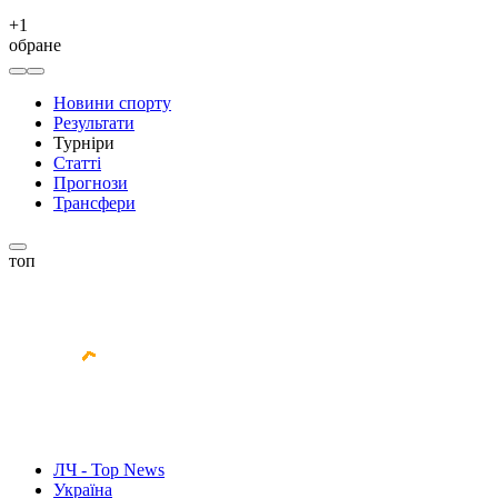
+
1
обране
Новини спорту
Результати
Турніри
Статті
Прогнози
Трансфери
топ
ЛЧ - Top News
Україна