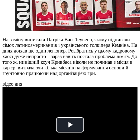
На заміну виписали Патріка Ван Леувена, якому підписали
сімох латиноамериканців і українського голкіпера Кемкіна. На
днях доїхав ще один легіонер. Розібратись у цьому кадровому
хаосі дуже непросто – зараз навіть постала проблема ліміту. До
того ж, нинішній коуч Кривбаса ніколи не починав з місця в
кар'єр, витрачаючи кілька місяців на формування основи й
ґрунтовно працюючи над організацією гри.
відео дня
Play