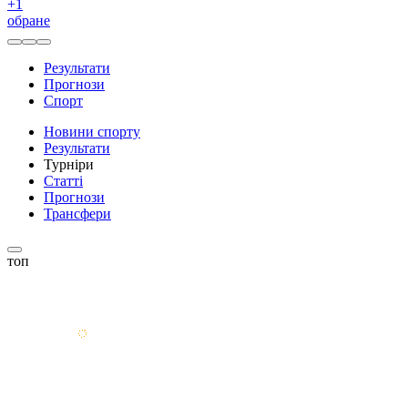
+
1
обране
Результати
Прогнози
Спорт
Новини спорту
Результати
Турніри
Статті
Прогнози
Трансфери
топ