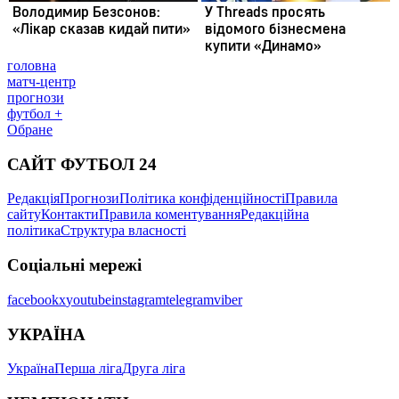
головна
матч-центр
прогнози
футбол +
Обране
САЙТ ФУТБОЛ 24
Редакція
Прогнози
Політика конфіденційності
Правила
сайту
Контакти
Правила коментування
Редакційна
політика
Структура власності
Соціальні мережі
facebook
x
youtube
instagram
telegram
viber
УКРАЇНА
Україна
Перша ліга
Друга ліга