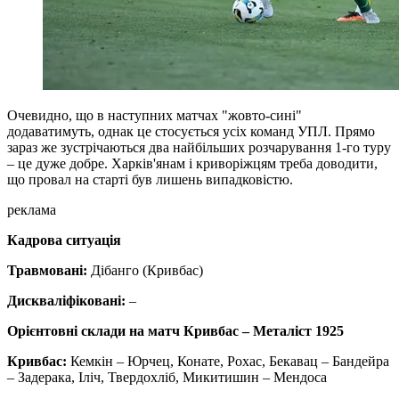
Очевидно, що в наступних матчах "жовто-сині"
додаватимуть, однак це стосується усіх команд УПЛ. Прямо
зараз же зустрічаються два найбільших розчарування 1-го туру
– це дуже добре. Харків'янам і криворіжцям треба доводити,
що провал на старті був лишень випадковістю.
реклама
Кадрова ситуація
Травмовані:
Дібанго (Кривбас)
Дискваліфіковані:
–
Орієнтовні склади на матч Кривбас – Металіст 1925
Кривбас:
Кемкін – Юрчец, Конате, Рохас, Бекавац – Бандейра
– Задерака, Іліч, Твердохліб, Микитишин – Мендоса