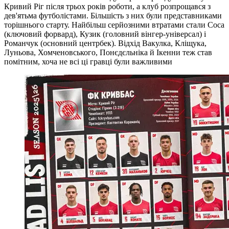
Кривий Ріг після трьох років роботи, а клуб розпрощався з
дев'ятьма футболістами. Більшість з них були представниками
торішнього старту. Найбільш серйозними втратами стали Соса
(ключовий форвард), Кузик (головний вінгер-універсал) і
Романчук (основний центрбек). Відхід Вакулка, Кліщука,
Луньова, Хомченовського, Понєдєльніка й Ікенни теж став
помітним, хоча не всі ці гравці були важливими