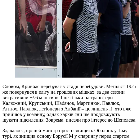
Словом, Кривбас перебуває у стадії перебудови. Металіст 1925
же повернувся в еліту на грошових мішках, за два сезони
витративши +/-6 млн євро. І це тільки на трансфери.
Калюжний, Крупський, Шабанов, Мартинюк, Павлюк,
Антюх, Павлюк, легіонери з Албанії – це лишень ті, хто вже
прийшов у команду, однак харків'яни ще продовжують
шукати підсилення. Зокрема, писали про інтерес до Шепелєва.
Здавалося, що цей монстр просто знищить Оболонь у 1-му
турі, як знищив основу Борусії М у спарингу перед стартом