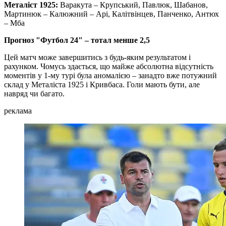
Металіст 1925:
Варакута – Крупський, Павлюк, Шабанов,
Мартинюк – Калюжний – Арі, Калітвінцев, Панченко, Антюх
– Мба
Прогноз "Футбол 24" – тотал менше 2,5
Цей матч може завершитись з будь-яким результатом і
рахунком. Чомусь здається, що майже абсолютна відсутність
моментів у 1-му турі була аномалією – занадто вже потужний
склад у Металіста 1925 і Кривбаса. Голи мають бути, але
навряд чи багато.
реклама