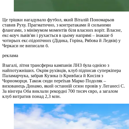
Це трішки нагадувало футбол, який Віталій Пономарьов
ставив Руху. Прагматично, з контратаками й сильними
флангами, з мінімумом моментів біля власних воріт. Власне,
екс-коуч львів'ян і рухається в цьому напрямі – інакше б
чотирьох екс-підопічних (Дідика, Горіна, Рябова й Ледвія) у
Черкаси не виписали б.
реклама
Взагалі, літня трансферна кампанія ЛНЗ була однією з
найпотужніших. Окрім рухівців, клуб підписав суперкіпера
Паламарчука, забрав Кузика із Кривбаса й Кисіля з
Чорноморця. Також сюди переїхав Марко Подоляк –
вихованець Динамо, який останній сезон провів у Леганесі С.
За вінгера Оба виклали рекордні 700 тисяч євро, а загалом
клуб витратив понад 2,3 млн.