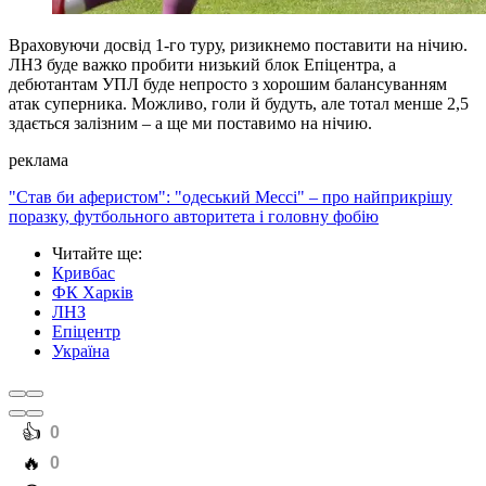
Враховуючи досвід 1-го туру, ризикнемо поставити на нічию.
ЛНЗ буде важко пробити низький блок Епіцентра, а
дебютантам УПЛ буде непросто з хорошим балансуванням
атак суперника. Можливо, голи й будуть, але тотал менше 2,5
здається залізним – а ще ми поставимо на нічию.
реклама
"Став би аферистом": "одеський Мессі" – про найприкрішу
поразку, футбольного авторитета і головну фобію
Читайте ще
:
Кривбас
ФК Харків
ЛНЗ
Епіцентр
Україна
️👍
0
️🔥
0