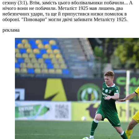
сезону (3:1). Втім, замість цього вболівальники побачили... А
нічого вони не побачили. Металіст 1925 мав лишень два
небезпечних удари, та ще й припустився низки помилок в
обороні. "Пивовари" могли двічі забивати Металісту 1925.
реклама