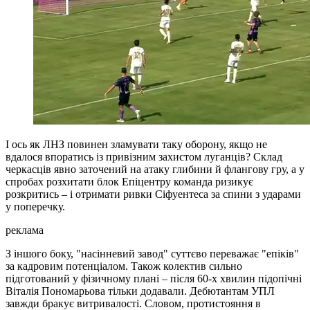
І ось як ЛНЗ повинен зламувати таку оборону, якщо не
вдалося впоратись із привізним захистом луганців? Склад
черкасців явно заточений на атаку глибини й флангову гру, а у
спробах розхитати блок Епіцентру команда ризикує
розкритись – і отримати ривки Сіфуентеса за спини з ударами
у поперечку.
реклама
З іншого боку, "насінневий завод" суттєво переважає "епіків"
за кадровим потенціалом. Також колектив сильно
підготований у фізичному плані – після 60-х хвилин підопічні
Віталія Пономарьова тільки додавали. Дебютантам УПЛ
завжди бракує витривалості. Словом, протистояння в