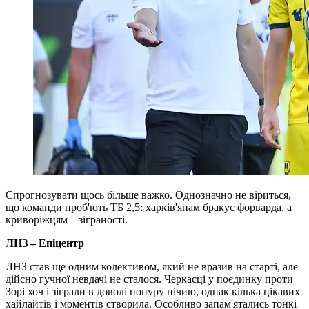
Спрогнозувати щось більше важко. Однозначно не віриться,
що команди проб'ють ТБ 2,5: харків'янам бракує форварда, а
криворіжцям – зіграності.
ЛНЗ – Епіцентр
ЛНЗ став ще одним колективом, який не вразив на старті, але
дійсно гучної невдачі не сталося. Черкасці у поєдинку проти
Зорі хоч і зіграли в доволі понуру нічию, однак кілька цікавих
хайлайтів і моментів створила. Особливо запам'ятались тонкі