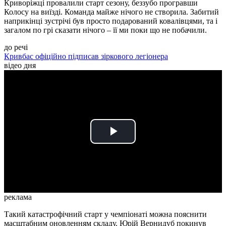
Криворіжці провалили старт сезону, беззубо програвши
Колосу на виїзді. Команда майже нічого не створила. Забитий
наприкінці зустрічі був просто подарований ковалівцями, та і
загалом по грі сказати нічого – її ми поки що не побачили.
до речі
Кривбас офіційно підписав зіркового легіонера
відео дня
Play
Video
реклама
Такий катастрофічний старт у чемпіонаті можна пояснити
масштабним оновленням складу. Юрій Вернидуб покинув