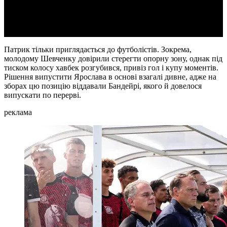
Video
Патрик тільки приглядається до футболістів. Зокрема,
молодому Шевченку довірили стерегти опорну зону, однак під
тиском колосу хавбек розгубився, привіз гол і купу моментів.
Рішення випустити Ярослава в основі взагалі дивне, адже на
зборах цю позицію віддавали Бандейрі, якого й довелося
випускати по перерві.
реклама