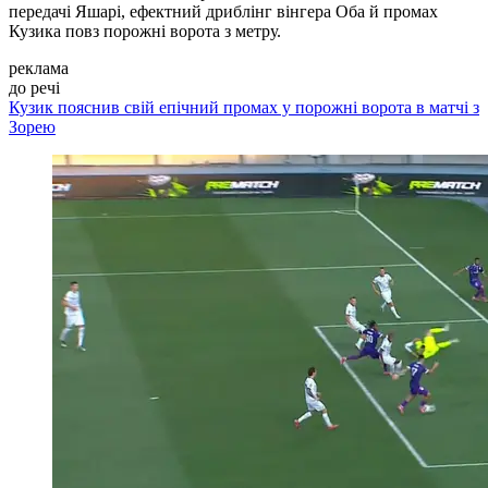
передачі Яшарі, ефектний дриблінг вінгера Оба й промах
Кузика повз порожні ворота з метру.
реклама
до речі
Кузик пояснив свій епічний промах у порожні ворота в матчі з
Зорею