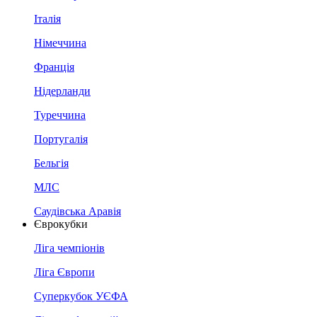
Італія
Німеччина
Франція
Нідерланди
Туреччина
Португалія
Бельгія
МЛС
Саудівська Аравія
Єврокубки
Ліга чемпіонів
Ліга Європи
Суперкубок УЄФА