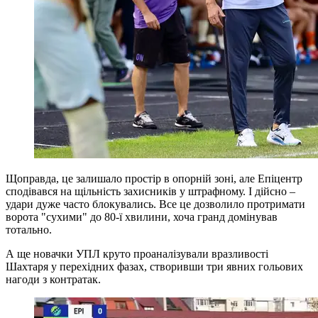
Щоправда, це залишало простір в опорній зоні, але Епіцентр
сподівався на щільність захисників у штрафному. І дійсно –
удари дуже часто блокувались. Все це дозволило протримати
ворота "сухими" до 80-ї хвилини, хоча гранд домінував
тотально.
А ще новачки УПЛ круто проаналізували вразливості
Шахтаря у перехідних фазах, створивши три явних гольових
нагоди з контратак.