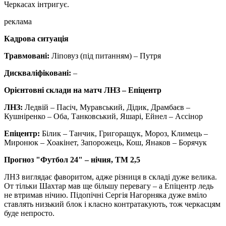
Черкасах інтригує.
реклама
Кадрова ситуація
Травмовані:
Ліповуз (під питанням) – Путря
Дискваліфіковані:
–
Орієнтовні склади на матч ЛНЗ – Епіцентр
ЛНЗ:
Ледвій – Пасіч, Муравський, Дідик, Драмбаєв –
Кушніренко – Оба, Танковський, Яшарі, Ейнел – Ассінор
Епіцентр:
Білик – Танчик, Григоращук, Мороз, Климець –
Миронюк – Хоакінет, Запорожець, Кош, Янаков – Борячук
Прогноз "Футбол 24" – нічия, ТМ 2,5
ЛНЗ виглядає фаворитом, адже різниця в складі дуже велика.
От тільки Шахтар мав ще більшу перевагу – а Епіцентр ледь
не втримав нічию. Підопічні Сергія Нагорняка дуже вміло
ставлять низький блок і класно контратакують, тож черкасцям
буде непросто.