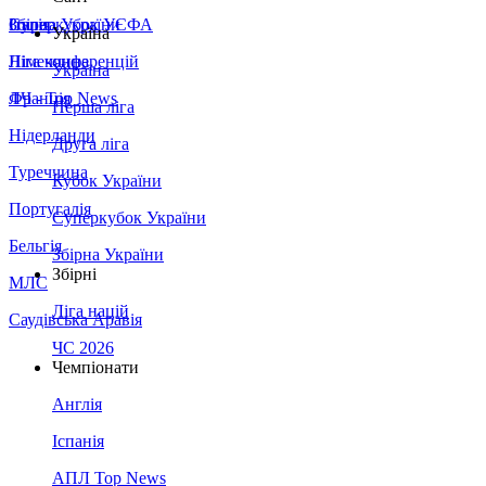
Збірна України
Італія
Суперкубок УЄФА
Україна
Німеччина
Ліга конференцій
Україна
Франція
ЛЧ - Top News
Перша ліга
Нідерланди
Друга ліга
Туреччина
Кубок України
Португалія
Суперкубок України
Бельгія
Збірна України
Збірні
МЛС
Ліга націй
Саудівська Аравія
ЧС 2026
Чемпіонати
Англія
Іспанія
АПЛ Top News