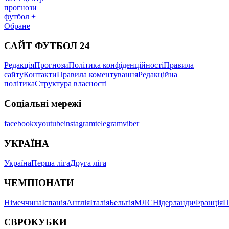
прогнози
футбол +
Обране
САЙТ ФУТБОЛ 24
Редакція
Прогнози
Політика конфіденційності
Правила
сайту
Контакти
Правила коментування
Редакційна
політика
Структура власності
Соціальні мережі
facebook
x
youtube
instagram
telegram
viber
УКРАЇНА
Україна
Перша ліга
Друга ліга
ЧЕМПІОНАТИ
Німеччина
Іспанія
Англія
Італія
Бельгія
МЛС
Нідерланди
Франція
П
ЄВРОКУБКИ