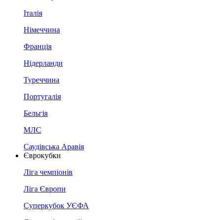
Італія
Німеччина
Франція
Нідерланди
Туреччина
Португалія
Бельгія
МЛС
Саудівська Аравія
Єврокубки
Ліга чемпіонів
Ліга Європи
Суперкубок УЄФА