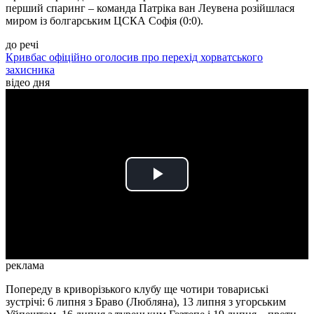
перший спаринг – команда Патріка ван Леувена розійшлася
миром із болгарським ЦСКА Софія (0:0).
до речі
Кривбас офіційно оголосив про перехід хорватського
захисника
відео дня
Play
Video
реклама
Попереду в криворізького клубу ще чотири товариські
зустрічі: 6 липня з Браво (Любляна), 13 липня з угорським