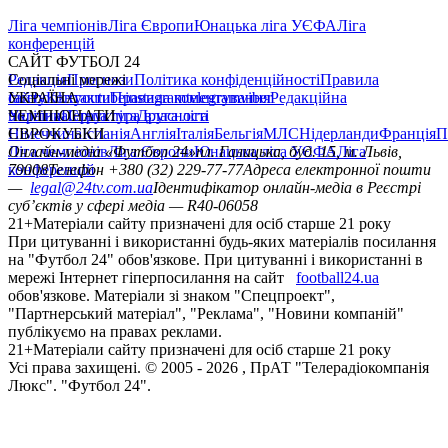
Ліга чемпіонів
Ліга Європи
Юнацька ліга УЄФА
Ліга
конференцій
САЙТ ФУТБОЛ 24
Редакція
Соціальні мережі
Прогнози
Політика конфіденційності
Правила
сайту
facebook
УКРАЇНА
Контакти
x
youtube
Правила коментування
instagram
telegram
viber
Редакційна
політика
Україна
ЧЕМПІОНАТИ
Перша ліга
Структура власності
Друга ліга
Німеччина
ЄВРОКУБКИ
Іспанія
Англія
Італія
Бельгія
МЛС
Нідерланди
Франція
П
Ліга чемпіонів
Онлайн-медіа «Футбол 24»
Ліга Європи
Юнацька ліга УЄФА
пл. Галицька, буд. 15, м. Львів,
Ліга
конференцій
79008
Телефон +380 (32) 229-77-77
Адреса електронної пошти
—
legal@24tv.com.ua
Ідентифікатор онлайн-медіа в Реєстрі
суб’єктів у сфері медіа — R40-06058
21+
Матеріали сайту призначені для осіб старше 21 року
При цитуванні і використанні будь-яких матеріалів посилання
на "Футбол 24" обов'язкове. При цитуванні і використанні в
мережі Інтернет гіперпосилання на сайт
football24.ua
обов'язкове. Матеріали зі знаком "Спецпроект",
"Партнерський матеріал", "Реклама", "Новини компаній"
публікуємо на правах реклами.
21+
Матеріали сайту призначені для осіб старше 21 року
Усi права захищенi. © 2005 -
2026
, ПрАТ "Телерадіокомпанія
Люкс". "Футбол 24".