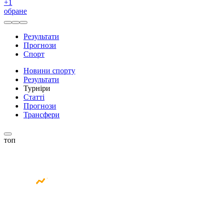
+
1
обране
Результати
Прогнози
Спорт
Новини спорту
Результати
Турніри
Статті
Прогнози
Трансфери
топ