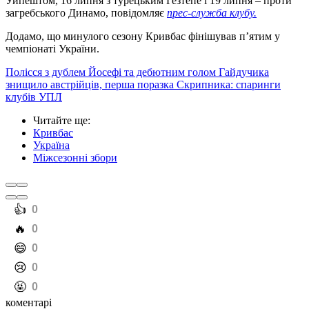
Уйпештом, 16 липня з турецьким Гезтепе і 19 липня – проти
загребського Динамо, повідомляє
прес-служба клубу.
Додамо, що минулого сезону Кривбас фінішував п’ятим у
чемпіонаті України.
Полісся з дублем Йосефі та дебютним голом Гайдучика
знищило австрійців, перша поразка Скрипника: спаринги
клубів УПЛ
Читайте ще
:
Кривбас
Україна
Міжсезонні збори
️👍
0
️🔥
0
️😄
0
️😢
0
️🤬
0
коментарі