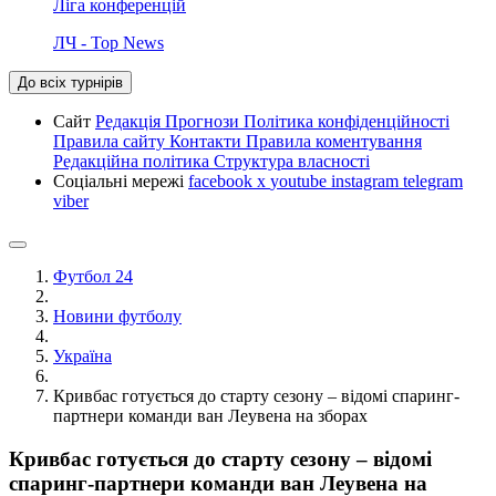
Ліга конференцій
ЛЧ - Top News
До всіх турнірів
Сайт
Редакція
Прогнози
Політика конфіденційності
Правила сайту
Контакти
Правила коментування
Редакційна політика
Структура власності
Соціальні мережі
facebook
x
youtube
instagram
telegram
viber
Футбол 24
Новини футболу
Україна
Кривбас готується до старту сезону – відомі спаринг-
партнери команди ван Леувена на зборах
Кривбас готується до старту сезону – відомі
спаринг-партнери команди ван Леувена на