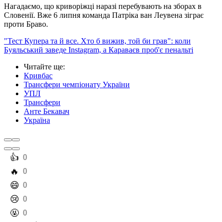
Нагадаємо, що криворіжці наразі перебувають на зборах в
Словенії. Вже 6 липня команда Патріка ван Леувена зіграє
проти Браво.
"Тест Купера та й все. Хто б вижив, той би грав": коли
Буяльський заведе Instagram, а Караваєв проб'є пенальті
Читайте ще
:
Кривбас
Трансфери чемпіонату України
УПЛ
Трансфери
Анте Бекавач
Україна
️👍
0
️🔥
0
️😄
0
️😢
0
️🤬
0