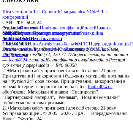
ЄВРОКУБКИ
Ліга чемпіонів
Ліга Європи
Юнацька ліга УЄФА
Ліга
конференцій
САЙТ ФУТБОЛ 24
Редакція
Соціальні мережі
Прогнози
Політика конфіденційності
Правила
сайту
facebook
УКРАЇНА
Контакти
x
youtube
Правила коментування
instagram
telegram
viber
Редакційна
політика
Україна
ЧЕМПІОНАТИ
Перша ліга
Структура власності
Друга ліга
Німеччина
ЄВРОКУБКИ
Іспанія
Англія
Італія
Бельгія
МЛС
Нідерланди
Франція
П
Ліга чемпіонів
Онлайн-медіа «Футбол 24»
Ліга Європи
Юнацька ліга УЄФА
пл. Галицька, буд. 15, м. Львів,
Ліга
конференцій
79008
Телефон +380 (32) 229-77-77
Адреса електронної пошти
—
legal@24tv.com.ua
Ідентифікатор онлайн-медіа в Реєстрі
суб’єктів у сфері медіа — R40-06058
21+
Матеріали сайту призначені для осіб старше 21 року
При цитуванні і використанні будь-яких матеріалів посилання
на "Футбол 24" обов'язкове. При цитуванні і використанні в
мережі Інтернет гіперпосилання на сайт
football24.ua
обов'язкове. Матеріали зі знаком "Спецпроект",
"Партнерський матеріал", "Реклама", "Новини компаній"
публікуємо на правах реклами.
21+
Матеріали сайту призначені для осіб старше 21 року
Усi права захищенi. © 2005 -
2026
, ПрАТ "Телерадіокомпанія
Люкс". "Футбол 24".