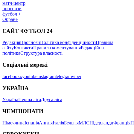
матч-центр
прогнози
футбол +
Обране
САЙТ ФУТБОЛ 24
Редакція
Прогнози
Політика конфіденційності
Правила
сайту
Контакти
Правила коментування
Редакційна
політика
Структура власності
Соціальні мережі
facebook
x
youtube
instagram
telegram
viber
УКРАЇНА
Україна
Перша ліга
Друга ліга
ЧЕМПІОНАТИ
Німеччина
Іспанія
Англія
Італія
Бельгія
МЛС
Нідерланди
Франція
П