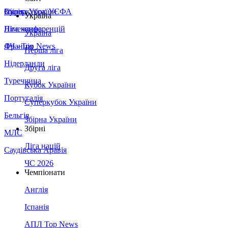
Збірна України
Італія
Суперкубок УЄФА
Україна
Німеччина
Ліга конференцій
Україна
Франція
ЛЧ - Top News
Перша ліга
Нідерланди
Друга ліга
Туреччина
Кубок України
Португалія
Суперкубок України
Бельгія
Збірна України
Збірні
МЛС
Ліга націй
Саудівська Аравія
ЧС 2026
Чемпіонати
Англія
Іспанія
АПЛ Top News