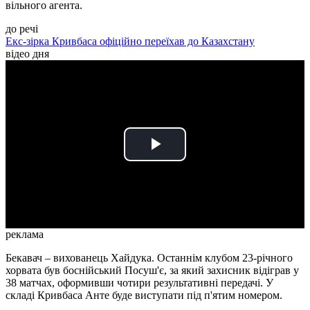
вільного агента.
до речі
Екс-зірка Кривбаса офіційно переїхав до Казахстану
відео дня
Play
Video
реклама
Бекавач – вихованець Хайдука. Останнім клубом 23-річного
хорвата був боснійський Посуш'є, за який захисник відіграв у
38 матчах, оформивши чотири результативні передачі. У
складі Кривбаса Анте буде виступати під п'ятим номером.