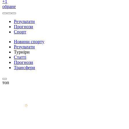
+
1
обране
Результати
Прогнози
Спорт
Новини спорту
Результати
Турніри
Статті
Прогнози
Трансфери
топ