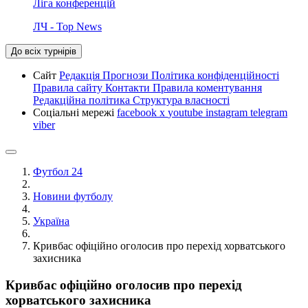
Ліга конференцій
ЛЧ - Top News
До всіх турнірів
Сайт
Редакція
Прогнози
Політика конфіденційності
Правила сайту
Контакти
Правила коментування
Редакційна політика
Структура власності
Соціальні мережі
facebook
x
youtube
instagram
telegram
viber
Футбол 24
Новини футболу
Україна
Кривбас офіційно оголосив про перехід хорватського
захисника
Кривбас офіційно оголосив про перехід
хорватського захисника