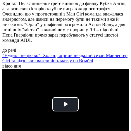
Крістал Пелас лишень втретє вийшов до фіналу Кубка Англії,
а за всю свою історію клуб не виграв жодного трофея.
Очевидно, що у протистоянні з Ман Сіті команда вважалася
андердогом, але шанси на перемогу були не такими вже й
низькими. "Орли" у півфіналі розгромили Астон Віллу, а для
нинішніх "містян" важливішим є прорив у ЛЧ – підопічні
Пепа Гвардіоли прямо зараз перебувають у статусі шостої
команди АПЛ.
до речі
"Нудно і нецікаво": Холанд оцінив невдалий сезон Манчестер
Сіті та відзначив важливість матчу на Вемблі
відео дня
Play
Video