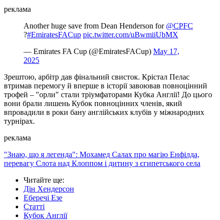
реклама
Another huge save from Dean Henderson for
@CPFC
?
#EmiratesFACup
pic.twitter.com/uBwmiiUbMX
— Emirates FA Cup (@EmiratesFACup)
May 17,
2025
Зрештою, арбітр дав фінальний свисток. Крістал Пелас
втримав перемогу й вперше в історії завоював повноцінний
трофей – "орли" стали тріумфаторами Кубка Англії! До цього
вони брали лишень Кубок повноцінних членів, який
впровадили в роки бану англійських клубів у міжнародних
турнірах.
реклама
"Знаю, що я легенда": Мохамед Салах про магію Енфілда,
перевагу Слота над Клоппом і дитину з єгипетського села
Читайте ще
:
Дін Хендерсон
Еберечі Езе
Статті
Кубок Англії