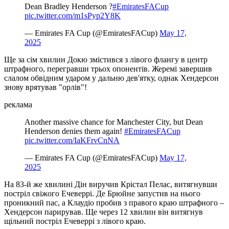
Dean Bradley Henderson ?
#EmiratesFACup
pic.twitter.com/m1sPyp2Y8K
— Emirates FA Cup (@EmiratesFACup)
May 17,
2025
Ще за сім хвилин Докю змістився з лівого флангу в центр
штрафного, перегравши трьох опонентів. Жеремі завершив
слалом обвідним ударом у дальню дев'ятку, однак Хендерсон
знову врятував "орлів"!
реклама
Another massive chance for Manchester City, but Dean
Henderson denies them again!
#EmiratesFACup
pic.twitter.com/IaKFrvCnNA
— Emirates FA Cup (@EmiratesFACup)
May 17,
2025
На 83-й же хвилині Дін виручив Крістал Пелас, витягнувши
постріл свіжого Ечеверрі. Де Брюйне запустив на нього
проникний пас, а Клаудіо пробив з правого краю штрафного –
Хендерсон парирував. Ще через 12 хвилин він витягнув
щільний постріл Ечеверрі з лівого краю.