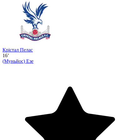
Крістал Пелас
16’
(Муньйос)
Езе