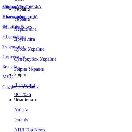
Збірна України
Італія
Суперкубок УЄФА
Україна
Німеччина
Ліга конференцій
Україна
Франція
ЛЧ - Top News
Перша ліга
Нідерланди
Друга ліга
Туреччина
Кубок України
Португалія
Суперкубок України
Бельгія
Збірна України
Збірні
МЛС
Ліга націй
Саудівська Аравія
ЧС 2026
Чемпіонати
Англія
Іспанія
АПЛ Top News