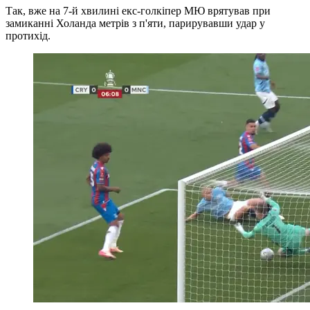
Так, вже на 7-й хвилині екс-голкіпер МЮ врятував при
замиканні Холанда метрів з п'яти, парирувавши удар у
протихід.