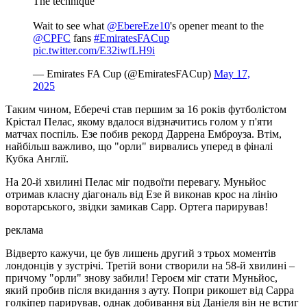
The technique
Wait to see what
@EbereEze10
's opener meant to the
@CPFC
fans ️
#EmiratesFACup
pic.twitter.com/E32iwfLH9i
— Emirates FA Cup (@EmiratesFACup)
May 17,
2025
Таким чином, Еберечі став першим за 16 років футболістом
Крістал Пелас, якому вдалося відзначитись голом у п'яти
матчах поспіль. Езе побив рекорд Даррена Емброуза. Втім,
найбільш важливо, що "орли" вирвались уперед в фіналі
Кубка Англії.
На 20-й хвилині Пелас міг подвоїти перевагу. Муньйос
отримав класну діагональ від Езе й виконав крос на лінію
воротарського, звідки замикав Сарр. Ортега парирував!
реклама
Відверто кажучи, це був лишень другий з трьох моментів
лондонців у зустрічі. Третій вони створили на 58-й хвилині –
причому "орли" знову забили! Героєм міг стати Муньйос,
який пробив після вкидання з ауту. Попри рикошет від Сарра
голкіпер парирував, однак добивання від Даніеля він не встиг