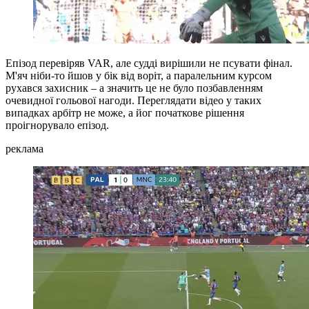
Епізод перевіряв VAR, але судді вирішили не псувати фінал.
М'яч ніби-то йшов у бік від воріт, а паралельним курсом
рухався захисник – а значить це не було позбавленням
очевидної гольової нагоди. Переглядати відео у таких
випадках арбітр не може, а йог початкове рішення
проігнорувало епізод.
реклама