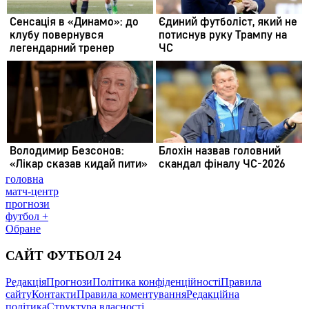
головна
матч-центр
прогнози
футбол +
Обране
САЙТ ФУТБОЛ 24
Редакція
Прогнози
Політика конфіденційності
Правила
сайту
Контакти
Правила коментування
Редакційна
політика
Структура власності