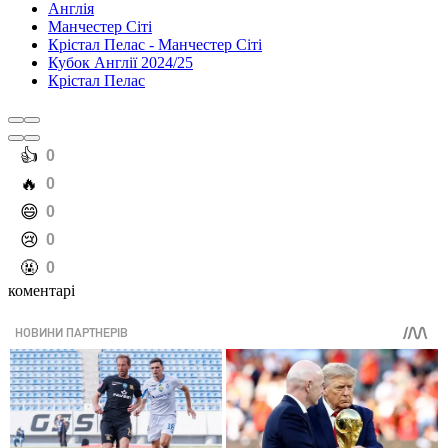
Англія
Манчестер Сіті
Крістал Пелас - Манчестер Сіті
Кубок Англії 2024/25
Крістал Пелас
️👍
0
️🔥
0
️😄
0
️😢
0
️🤬
0
коментарі