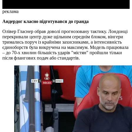
реклама
Андердог класно підготувався до гранда
Олівер Гласнер обрав доволі прогнозовану тактику. Лондонці
перекривали центр дуже щільним середнім блоком, вінгери
тримались поруч із крайніми захисниками, а інтенсивність
єдиноборств була викручена на максимум. Модель працювала
– до 70-х хвилин більшість ударів "містян" пройшли тільки
після флангових подач або стандартів.