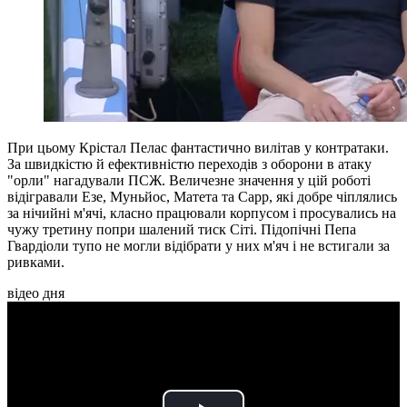
При цьому Крістал Пелас фантастично вилітав у контратаки.
За швидкістю й ефективністю переходів з оборони в атаку
"орли" нагадували ПСЖ. Величезне значення у цій роботі
відігравали Езе, Муньйос, Матета та Сарр, які добре чіплялись
за нічийні м'ячі, класно працювали корпусом і просувались на
чужу третину попри шалений тиск Сіті. Підопічні Пепа
Гвардіоли тупо не могли відібрати у них м'яч і не встигали за
ривками.
відео дня