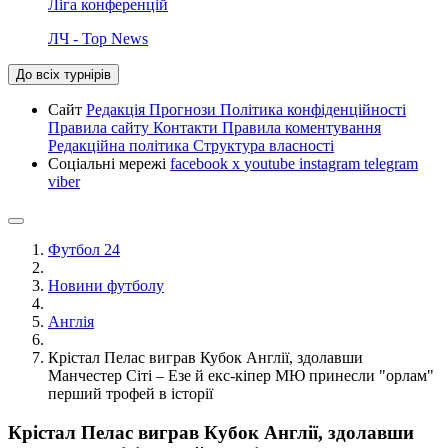
Ліга конференцій
ЛЧ - Top News
До всіх турнірів
Сайт
Редакція
Прогнози
Політика конфіденційності
Правила сайту
Контакти
Правила коментування
Редакційна політика
Структура власності
Соціальні мережі
facebook
x
youtube
instagram
telegram
viber
Футбол 24
Новини футболу
Англія
Крістал Пелас виграв Кубок Англії, здолавши
Манчестер Сіті – Езе й екс-кіпер МЮ принесли "орлам"
перший трофей в історії
Крістал Пелас виграв Кубок Англії, здолавши