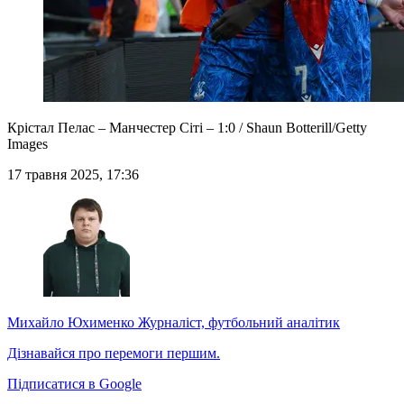
Крістал Пелас – Манчестер Сіті – 1:0 / Shaun Botterill/Getty
Images
17 травня 2025, 17:36
Михайло Юхименко
Журналіст, футбольний аналітик
Дізнавайся про перемоги першим.
Підписатися в Google