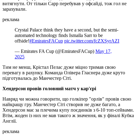
витягнути. От тільки Сарр перебував у офсайді, тож гол не
зарахували.
реклама
Crystal Palace think they have a second, but the semi-
automated technology finds Ismaïla Sarr to be
offside!
#EmiratesFACup
pic.twitter.com/fcZXSyrAZI
— Emirates FA Cup (@EmiratesFACup)
May 17,
2025
Тим не менш, Крістал Пелас дуже міцно тримав свою
перевагу в рахунку. Команда Олівера Гласнера дуже круто
підготувалась до Манчестер Сіті.
Хендерсон провів головний матч у кар'єрі
Навряд чи можна говорити, що голкіпер "орлів" провів свою
найкращу гру. Манчестер Сіті створив не дуже багато, а
Хендерсон має за плечима купу поєдинків з 6-10 топ-сейвами.
Втім, жоден із них не мав такого ж значення, як у фіналі Кубка
Англії.
реклама