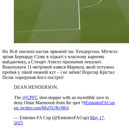
На 36-й хвилині настав зірковий час Хендерсона. Мітчелл
зрізав Бернарду Сілву в підкаті у власному карному
майданчику, а Стюарт Атвелл призначив пенальті.
Виконувати 11-метровий взявся Мармуш, який потужно
пробив у лівий нижній кут – і не забив! Воротар Крістал
Пелас парирував його постріл!
DEAN HENDERSON.
The
@CPFC
shot-stopper with an incredible save to
deny Omar Marmoush from the spot ?
#EmiratesFACup
pic.twitter.com/Mxf5URv9K6
— Emirates FA Cup (@EmiratesFACup)
May 17,
2025