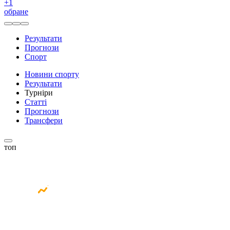
+
1
обране
Результати
Прогнози
Спорт
Новини спорту
Результати
Турніри
Статті
Прогнози
Трансфери
топ