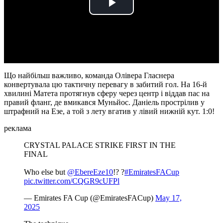
Play
Video
Що найбільш важливо, команда Олівера Гласнера
конвертувала цю тактичну перевагу в забитий гол. На 16-й
хвилині Матета протягнув сферу через центр і віддав пас на
правий фланг, де вмикався Муньйос. Даніель прострілив у
штрафний на Езе, а той з лету вгатив у лівий нижній кут. 1:0!
реклама
CRYSTAL PALACE STRIKE FIRST IN THE
FINAL
Who else but
@EbereEze10
!? ?
#EmiratesFACup
pic.twitter.com/CQGR9cUFPl
— Emirates FA Cup (@EmiratesFACup)
May 17,
2025