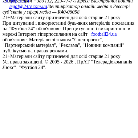
конференцій
79008
Телефон +380 (32) 229-77-77
Адреса електронної пошти
—
legal@24tv.com.ua
Ідентифікатор онлайн-медіа в Реєстрі
суб’єктів у сфері медіа — R40-06058
21+
Матеріали сайту призначені для осіб старше 21 року
При цитуванні і використанні будь-яких матеріалів посилання
на "Футбол 24" обов'язкове. При цитуванні і використанні в
мережі Інтернет гіперпосилання на сайт
football24.ua
обов'язкове. Матеріали зі знаком "Спецпроект",
"Партнерський матеріал", "Реклама", "Новини компаній"
публікуємо на правах реклами.
21+
Матеріали сайту призначені для осіб старше 21 року
Усi права захищенi. © 2005 -
2026
, ПрАТ "Телерадіокомпанія
Люкс". "Футбол 24".