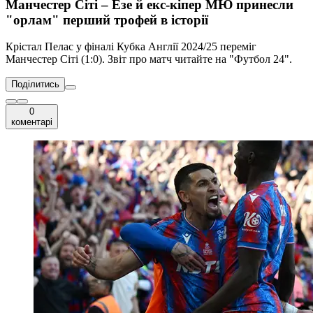
Манчестер Сіті – Езе й екс-кіпер МЮ принесли
"орлам" перший трофей в історії
Крістал Пелас у фіналі Кубка Англії 2024/25 переміг
Манчестер Сіті (1:0). Звіт про матч читайте на "Футбол 24".
Поділитись
0
коментарі