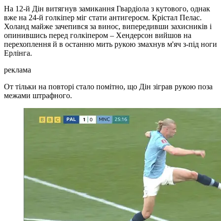
На 12-й Дін витягнув замикання Гвардіола з кутового, однак
вже на 24-й голкіпер міг стати антигероєм. Крістал Пелас.
Холанд майже зачепився за винос, випередивши захисників і
опинившись перед голкіпером – Хендерсон вийшов на
перехоплення й в останню мить рукою змахнув м'яч з-під ноги
Ерлінга.
реклама
От тільки на повторі стало помітно, що Дін зіграв рукою поза
межами штрафного.