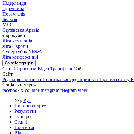
Нідерланди
Туреччина
Португалія
Бельгія
МЛС
Саудівська Аравія
Єврокубки
Ліга чемпіонів
Ліга Європи
Суперкубок УЄФА
Ліга конференцій
До всіх турнірів
Статті
Прогнози
Відео
Трансфери
Сайт
Сайт
Редакція
Прогнози
Політика конфіденційності
Правила сайту
К
Соціальні мережі
facebook
x
youtube
instagram
telegram
viber
Укр
Рус
Новини спорту
Результати
Турніри
Статті
Прогнози
Відео