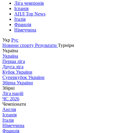
Ліга чемпіонів
Іспанія
АПЛ Top News
Італія
Франція
Німеччина
Укр
Рус
Новини спорту
Результати
Турніри
Україна
Україна
Перша ліга
Друга ліга
Кубок України
Суперкубок України
Збірна України
Збірні
Ліга націй
ЧС 2026
Чемпіонати
Англія
Іспанія
Італія
Німеччина
Франція