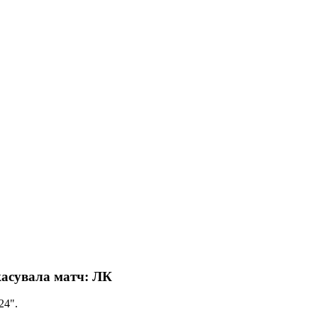
касувала матч: ЛК
24".