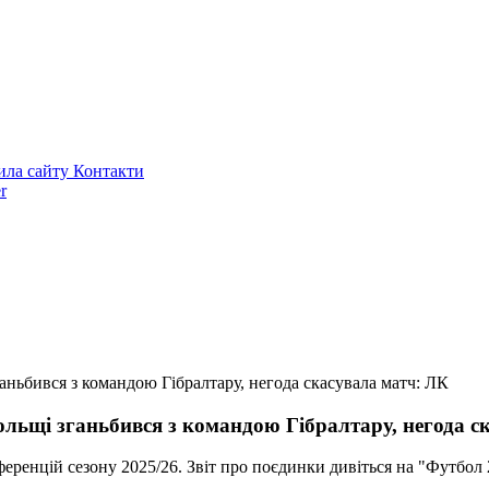
ила сайту
Контакти
r
ньбився з командою Гібралтару, негода скасувала матч: ЛК
льщі зганьбився з командою Гібралтару, негода с
нференцій сезону 2025/26. Звіт про поєдинки дивіться на "Футбол 