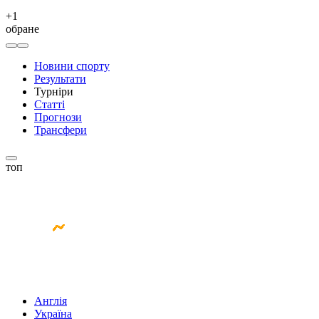
+
1
обране
Новини спорту
Результати
Турніри
Статті
Прогнози
Трансфери
топ
Англія
Україна