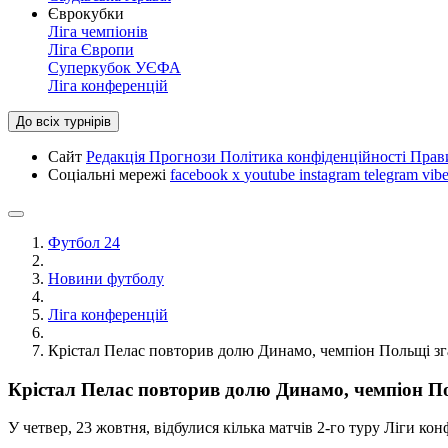
Єврокубки
Ліга чемпіонів
Ліга Європи
Суперкубок УЄФА
Ліга конференцій
До всіх турнірів
Сайт
Редакція
Прогнози
Політика конфіденційності
Прав
Соціальні мережі
facebook
x
youtube
instagram
telegram
vibe
Футбол 24
Новини футболу
Ліга конференцій
Крістал Пелас повторив долю Динамо, чемпіон Польщі зга
Крістал Пелас повторив долю Динамо, чемпіон По
У четвер, 23 жовтня, відбулися кілька матчів 2-го туру Ліги ко