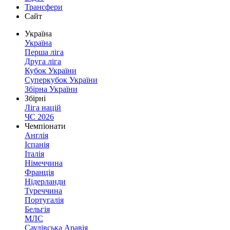
Трансфери
Сайт
Україна
Україна
Перша ліга
Друга ліга
Кубок України
Суперкубок України
Збірна України
Збірні
Ліга націй
ЧС 2026
Чемпіонати
Англія
Іспанія
Італія
Німеччина
Франція
Нідерланди
Туреччина
Португалія
Бельгія
МЛС
Саудівська Аравія