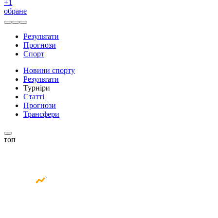
+
1
обране
Результати
Прогнози
Спорт
Новини спорту
Результати
Турніри
Статті
Прогнози
Трансфери
топ