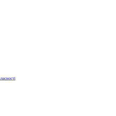
ласності