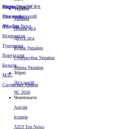
Збірна України
Італія
Суперкубок УЄФА
Україна
Німеччина
Ліга конференцій
Україна
Франція
ЛЧ - Top News
Перша ліга
Нідерланди
Друга ліга
Туреччина
Кубок України
Португалія
Суперкубок України
Бельгія
Збірна України
Збірні
МЛС
Ліга націй
Саудівська Аравія
ЧС 2026
Чемпіонати
Англія
Іспанія
АПЛ Top News