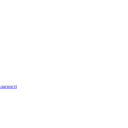
ласності