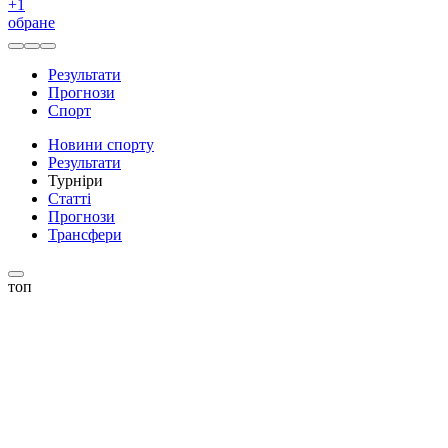
+
1
обране
Результати
Прогнози
Спорт
Новини спорту
Результати
Турніри
Статті
Прогнози
Трансфери
топ