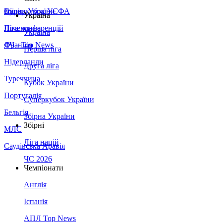
Збірна України
Італія
Суперкубок УЄФА
Україна
Німеччина
Ліга конференцій
Україна
Франція
ЛЧ - Top News
Перша ліга
Нідерланди
Друга ліга
Туреччина
Кубок України
Португалія
Суперкубок України
Бельгія
Збірна України
Збірні
МЛС
Ліга націй
Саудівська Аравія
ЧС 2026
Чемпіонати
Англія
Іспанія
АПЛ Top News