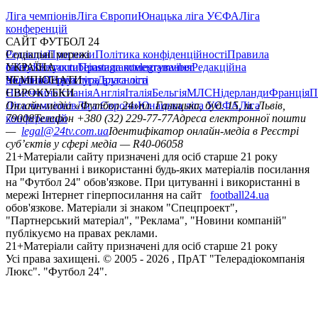
Ліга чемпіонів
Ліга Європи
Юнацька ліга УЄФА
Ліга
конференцій
САЙТ ФУТБОЛ 24
Редакція
Соціальні мережі
Прогнози
Політика конфіденційності
Правила
сайту
facebook
УКРАЇНА
Контакти
x
youtube
Правила коментування
instagram
telegram
viber
Редакційна
політика
Україна
ЧЕМПІОНАТИ
Перша ліга
Структура власності
Друга ліга
Німеччина
ЄВРОКУБКИ
Іспанія
Англія
Італія
Бельгія
МЛС
Нідерланди
Франція
П
Ліга чемпіонів
Онлайн-медіа «Футбол 24»
Ліга Європи
Юнацька ліга УЄФА
пл. Галицька, буд. 15, м. Львів,
Ліга
конференцій
79008
Телефон +380 (32) 229-77-77
Адреса електронної пошти
—
legal@24tv.com.ua
Ідентифікатор онлайн-медіа в Реєстрі
суб’єктів у сфері медіа — R40-06058
21+
Матеріали сайту призначені для осіб старше 21 року
При цитуванні і використанні будь-яких матеріалів посилання
на "Футбол 24" обов'язкове. При цитуванні і використанні в
мережі Інтернет гіперпосилання на сайт
football24.ua
обов'язкове. Матеріали зі знаком "Спецпроект",
"Партнерський матеріал", "Реклама", "Новини компаній"
публікуємо на правах реклами.
21+
Матеріали сайту призначені для осіб старше 21 року
Усi права захищенi. © 2005 -
2026
, ПрАТ "Телерадіокомпанія
Люкс". "Футбол 24".