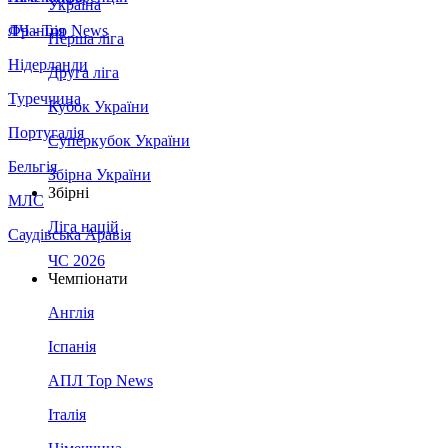
Україна
Франція
ЛЧ - Top News
Перша ліга
Нідерланди
Друга ліга
Туреччина
Кубок України
Португалія
Суперкубок України
Бельгія
Збірна України
Збірні
МЛС
Ліга націй
Саудівська Аравія
ЧС 2026
Чемпіонати
Англія
Іспанія
АПЛ Top News
Італія