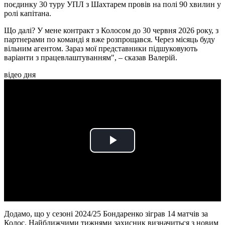
поєдинку 30 туру УПЛ з Шахтарем провів на полі 90 хвилин у
ролі капітана.
Що далі? У мене контракт з Колосом до 30 червня 2026 року, з
партнерами по команді я вже розпрощався. Через місяць буду
вільним агентом. Зараз мої представники підшуковують
варіанти з працевлаштуванням", – сказав Валерій.
відео дня
Play
Video
Додамо, що у сезоні 2024/25 Бондаренко зіграв 14 матчів за
Колос. Найближчими тижнями захисник визначиться з новим