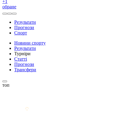
+
1
обране
Результати
Прогнози
Спорт
Новини спорту
Результати
Турніри
Статті
Прогнози
Трансфери
топ