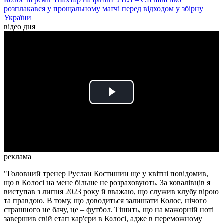
розплакався у прощальному матчі перед відходом у збірну
України
відео дня
Play
Video
реклама
"Головний тренер Руслан Костишин ще у квітні повідомив,
що в Колосі на мене більше не розраховують. За ковалівців я
виступав з липня 2023 року й вважаю, що служив клубу вірою
та правдою. В тому, що доводиться залишати Колос, нічого
страшного не бачу, це – футбол. Тішить, що на мажорній ноті
завершив свій етап кар'єри в Колосі, адже в переможному