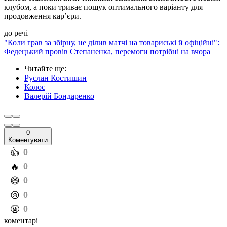
клубом, а поки триває пошук оптимального варіанту для
продовження кар’єри.
до речі
"Коли грав за збірну, не ділив матчі на товариські й офіційні":
Федецький провів Степаненка, перемоги потрібні на вчора
Читайте ще
:
Руслан Костишин
Колос
Валерій Бондаренко
0
Коментувати
️👍
0
️🔥
0
️😄
0
️😢
0
️🤬
0
коментарі