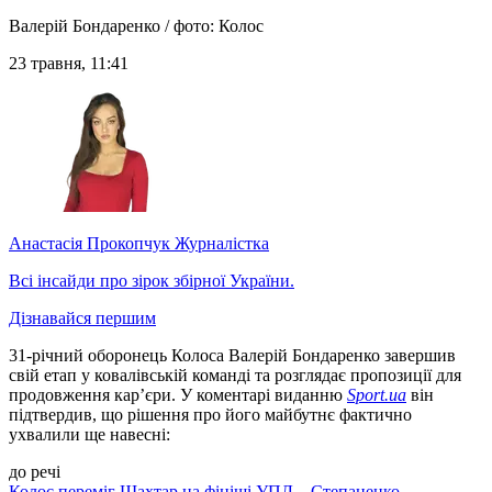
Валерій Бондаренко / фото: Колос
23 травня, 11:41
Анастасія Прокопчук
Журналістка
Всі інсайди про зірок збірної України.
Дізнавайся першим
31-річний оборонець Колоса Валерій Бондаренко завершив
свій етап у ковалівській команді та розглядає пропозиції для
продовження кар’єри. У коментарі виданню
Sport.ua
він
підтвердив, що рішення про його майбутнє фактично
ухвалили ще навесні:
до речі
Колос переміг Шахтар на фініші УПЛ – Степаненко