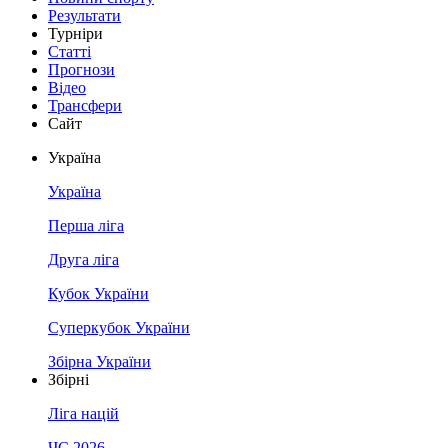
Результати
Турніри
Статті
Прогнози
Відео
Трансфери
Сайт
Україна
Україна
Перша ліга
Друга ліга
Кубок України
Суперкубок України
Збірна України
Збірні
Ліга націй
ЧС 2026