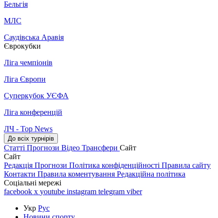
Бельгія
МЛС
Саудівська Аравія
Єврокубки
Ліга чемпіонів
Ліга Європи
Суперкубок УЄФА
Ліга конференцій
ЛЧ - Top News
До всіх турнірів
Статті
Прогнози
Відео
Трансфери
Сайт
Сайт
Редакція
Прогнози
Політика конфіденційності
Правила сайту
Контакти
Правила коментування
Редакційна політика
Соціальні мережі
facebook
x
youtube
instagram
telegram
viber
Укр
Рус
Новини спорту