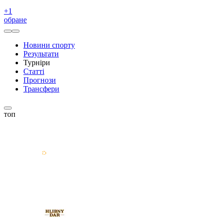
+
1
обране
Новини спорту
Результати
Турніри
Статті
Прогнози
Трансфери
топ