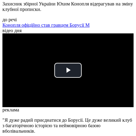
Захисник збірної України Юхим Конопля відерагував на зміну
клубної прописки.
до речі
Конопля офіційно став гравцем Борусії М
відео дня
Play
Video
реклама
"Я дуже радий приєднатися до Борусії. Це дуже великий клуб
з багаторічною історією та неймовірною базою
вболівальників.