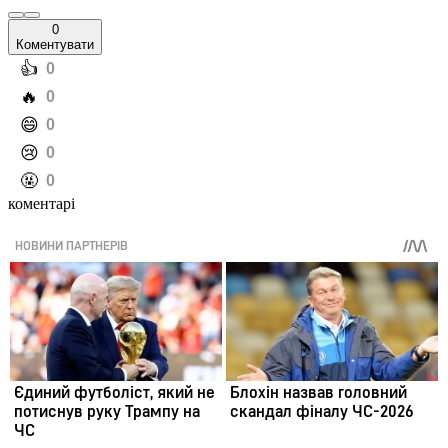
0
Коментувати
️👍
0
️🔥
0
️😄
0
️😢
0
️🤬
0
коментарі