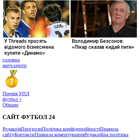
головна
матч-центр
Премія УПЛ
футбол +
Обране
САЙТ ФУТБОЛ 24
Редакція
Прогнози
Політика конфіденційності
Правила
сайту
Контакти
Правила коментування
Редакційна політика