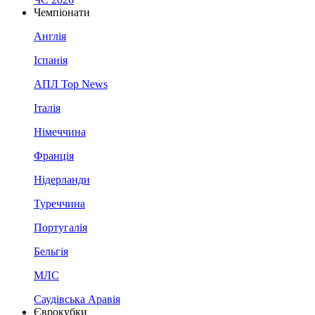
Чемпіонати
Англія
Іспанія
АПЛ Top News
Італія
Німеччина
Франція
Нідерланди
Туреччина
Португалія
Бельгія
МЛС
Саудівська Аравія
Єврокубки