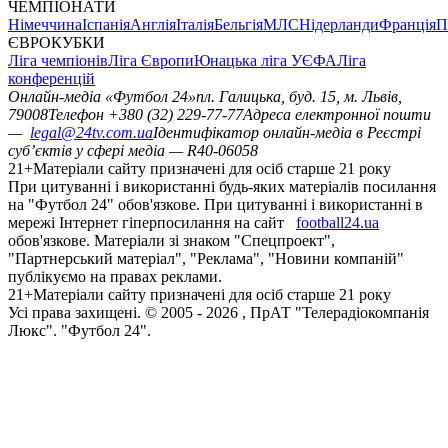
ЧЕМПІОНАТИ
Німеччина
Іспанія
Англія
Італія
Бельгія
МЛС
Нідерланди
Франція
П
ЄВРОКУБКИ
Ліга чемпіонів
Ліга Європи
Юнацька ліга УЄФА
Ліга
конференцій
Онлайн-медіа «Футбол 24»
пл. Галицька, буд. 15, м. Львів,
79008
Телефон +380 (32) 229-77-77
Адреса електронної пошти
—
legal@24tv.com.ua
Ідентифікатор онлайн-медіа в Реєстрі
суб’єктів у сфері медіа — R40-06058
21+
Матеріали сайту призначені для осіб старше 21 року
При цитуванні і використанні будь-яких матеріалів посилання
на "Футбол 24" обов'язкове. При цитуванні і використанні в
мережі Інтернет гіперпосилання на сайт
football24.ua
обов'язкове. Матеріали зі знаком "Спецпроект",
"Партнерський матеріал", "Реклама", "Новини компаній"
публікуємо на правах реклами.
21+
Матеріали сайту призначені для осіб старше 21 року
Усi права захищенi. © 2005 -
2026
, ПрАТ "Телерадіокомпанія
Люкс". "Футбол 24".