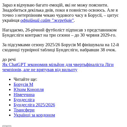
Зараз я відчуваю багато емоцій, які не можу пояснити.
Знадобиться декілька днів, поки я повністю освоюсь. Але я
точно з нетерпінням чекаю чудового часу в Борусії, – цитує
українця
офіційний сайт "жеребців"
.
Нагадаємо, 26-річний футболіст підписав з представником
Бундесліги контракт на три сезони – до 30 червня 2029-го.
За підсумками сезону 2025/26 Борусія М фінішувала на 12-й
сходинці турнірної таблиці Бундесліги, набравши 38 очок.
до речі
Як ChatGPT зекономив мільйон для чвертьфіналіста Ліги
чемпіонів, але не врятував від вильоту
Читайте ще
:
Борусія М
Юхим Конопля
Німеччина
Бундесліга
Бундесліга 2025/2026
Трансфери
Українці за кордоном