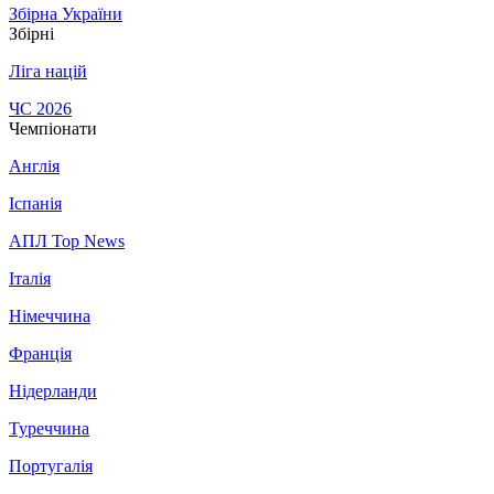
Збірна України
Збірні
Ліга націй
ЧС 2026
Чемпіонати
Англія
Іспанія
АПЛ Top News
Італія
Німеччина
Франція
Нідерланди
Туреччина
Португалія