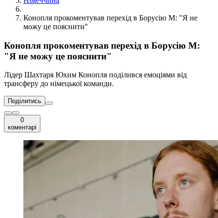
Німеччина
Конопля прокоментував перехід в Борусію М: "Я не
можу це пояснити"
Конопля прокоментував перехід в Борусію М:
"Я не можу це пояснити"
Лідер Шахтаря Юхим Конопля поділився емоціями від
трансферу до німецької команди.
Поділитись
0
коментарі