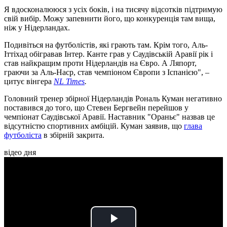
Я вдосконалююся з усіх боків, і на тисячу відсотків підтримую
свій вибір. Можу запевнити його, що конкуренція там вища,
ніж у Нідерландах.
Подивіться на футболістів, які грають там. Крім того, Аль-
Іттіхад обігравав Інтер. Канте грав у Саудівській Аравії рік і
став найкращим проти Нідерландів на Євро. А Ляпорт,
граючи за Аль-Наср, став чемпіоном Європи з Іспанією", –
цитує вінгера
NL Times
.
Головний тренер збірної Нідерландів Рональ Куман негативно
поставився до того, що Стевен Бергвейн перейшов у
чемпіонат Саудівської Аравії. Наставник "Ораньє" назвав це
відсутністю спортивних амбіцій. Куман заявив, що
глава
футболіста
в збірній закрита.
відео дня