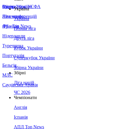
Збірна України
Італія
Суперкубок УЄФА
Україна
Німеччина
Ліга конференцій
Україна
Франція
ЛЧ - Top News
Перша ліга
Нідерланди
Друга ліга
Туреччина
Кубок України
Португалія
Суперкубок України
Бельгія
Збірна України
Збірні
МЛС
Ліга націй
Саудівська Аравія
ЧС 2026
Чемпіонати
Англія
Іспанія
АПЛ Top News