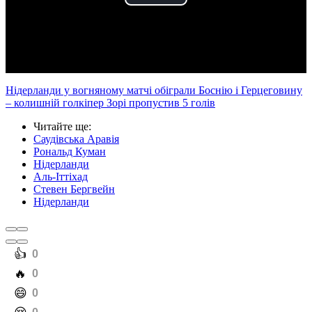
Play
Video
Нідерланди у вогняному матчі обіграли Боснію і Герцеговину
– колишній голкіпер Зорі пропустив 5 голів
Читайте ще
:
Саудівська Аравія
Рональд Куман
Нідерланди
Аль-Іттіхад
Стевен Бергвейн
Нідерланди
️👍
0
️🔥
0
️😄
0