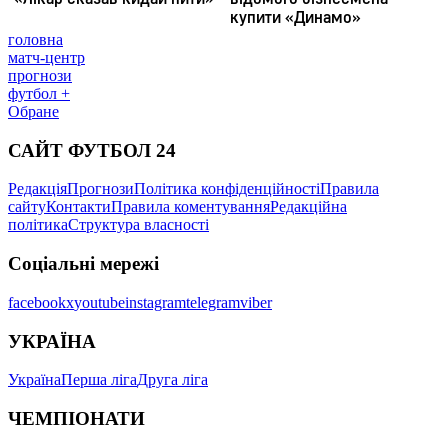
головна
матч-центр
прогнози
футбол +
Обране
САЙТ ФУТБОЛ 24
Редакція
Прогнози
Політика конфіденційності
Правила
сайту
Контакти
Правила коментування
Редакційна
політика
Структура власності
Соціальні мережі
facebook
x
youtube
instagram
telegram
viber
УКРАЇНА
Україна
Перша ліга
Друга ліга
ЧЕМПІОНАТИ