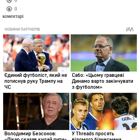
️😢
0
️🤬
0
коментарі