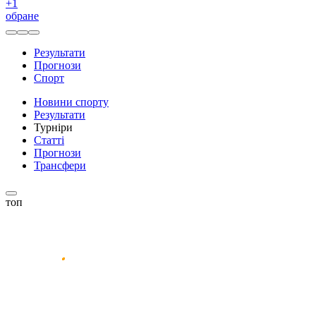
+
1
обране
Результати
Прогнози
Спорт
Новини спорту
Результати
Турніри
Статті
Прогнози
Трансфери
топ