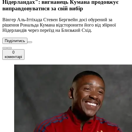
Нідерландах": вигнанець Кумана продовжує
виправдовуватися за свій вибір
Вінгер Аль-Іттіхада Стевен Бергвейн досі обурений за
рішення Рональда Кумана відсторонити його від збірної
Нідерландів через переїзд на Близький Схід.
Поділитись
0
коментарі