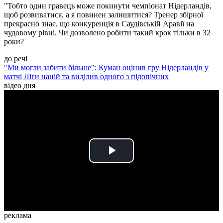
"Тобто один гравець може покинути чемпіонат Нідерландів,
щоб розвиватися, а я повинен залишитися? Тренер збірної
прекрасно знає, що конкуренція в Саудівській Аравії на
чудовому рівні. Чи дозволено робити такий крок тільки в 32
роки?
до речі
"Ми могли забити більше": Куман оцінив гру Нідерландів у
матчі Ліги націй та виділив одного з підопічних
відео дня
Play
Video
реклама