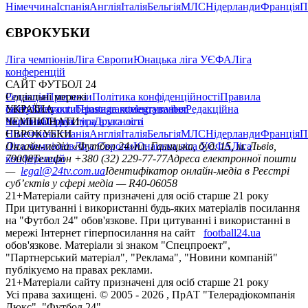
Німеччина
Іспанія
Англія
Італія
Бельгія
МЛС
Нідерланди
Франція
П
ЄВРОКУБКИ
Ліга чемпіонів
Ліга Європи
Юнацька ліга УЄФА
Ліга
конференцій
САЙТ ФУТБОЛ 24
Редакція
Соціальні мережі
Прогнози
Політика конфіденційності
Правила
сайту
facebook
УКРАЇНА
Контакти
x
youtube
Правила коментування
instagram
telegram
viber
Редакційна
політика
Україна
ЧЕМПІОНАТИ
Перша ліга
Структура власності
Друга ліга
Німеччина
ЄВРОКУБКИ
Іспанія
Англія
Італія
Бельгія
МЛС
Нідерланди
Франція
П
Ліга чемпіонів
Онлайн-медіа «Футбол 24»
Ліга Європи
Юнацька ліга УЄФА
пл. Галицька, буд. 15, м. Львів,
Ліга
конференцій
79008
Телефон +380 (32) 229-77-77
Адреса електронної пошти
—
legal@24tv.com.ua
Ідентифікатор онлайн-медіа в Реєстрі
суб’єктів у сфері медіа — R40-06058
21+
Матеріали сайту призначені для осіб старше 21 року
При цитуванні і використанні будь-яких матеріалів посилання
на "Футбол 24" обов'язкове. При цитуванні і використанні в
мережі Інтернет гіперпосилання на сайт
football24.ua
обов'язкове. Матеріали зі знаком "Спецпроект",
"Партнерський матеріал", "Реклама", "Новини компаній"
публікуємо на правах реклами.
21+
Матеріали сайту призначені для осіб старше 21 року
Усi права захищенi. © 2005 -
2026
, ПрАТ "Телерадіокомпанія
Люкс". "Футбол 24".