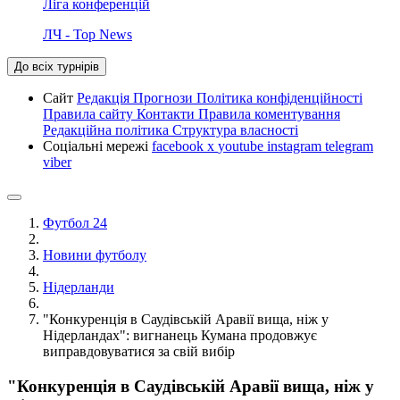
Ліга конференцій
ЛЧ - Top News
До всіх турнірів
Сайт
Редакція
Прогнози
Політика конфіденційності
Правила сайту
Контакти
Правила коментування
Редакційна політика
Структура власності
Соціальні мережі
facebook
x
youtube
instagram
telegram
viber
Футбол 24
Новини футболу
Нідерланди
"Конкуренція в Саудівській Аравії вища, ніж у
Нідерландах": вигнанець Кумана продовжує
виправдовуватися за свій вибір
"Конкуренція в Саудівській Аравії вища, ніж у