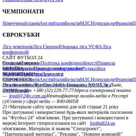
ЧЕМПІОНАТИ
Німеччина
Іспанія
Англія
Італія
Бельгія
МЛС
Нідерланди
Франція
П
ЄВРОКУБКИ
Ліга чемпіонів
Ліга Європи
Юнацька ліга УЄФА
Ліга
конференцій
САЙТ ФУТБОЛ 24
Редакція
Соціальні мережі
Прогнози
Політика конфіденційності
Правила
сайту
facebook
УКРАЇНА
Контакти
x
youtube
Правила коментування
instagram
telegram
viber
Редакційна
політика
Україна
ЧЕМПІОНАТИ
Перша ліга
Структура власності
Друга ліга
Німеччина
ЄВРОКУБКИ
Іспанія
Англія
Італія
Бельгія
МЛС
Нідерланди
Франція
П
Ліга чемпіонів
Онлайн-медіа «Футбол 24»
Ліга Європи
Юнацька ліга УЄФА
пл. Галицька, буд. 15, м. Львів,
Ліга
конференцій
79008
Телефон +380 (32) 229-77-77
Адреса електронної пошти
—
legal@24tv.com.ua
Ідентифікатор онлайн-медіа в Реєстрі
суб’єктів у сфері медіа — R40-06058
21+
Матеріали сайту призначені для осіб старше 21 року
При цитуванні і використанні будь-яких матеріалів посилання
на "Футбол 24" обов'язкове. При цитуванні і використанні в
мережі Інтернет гіперпосилання на сайт
football24.ua
обов'язкове. Матеріали зі знаком "Спецпроект",
"Партнерський матеріал", "Реклама", "Новини компаній"