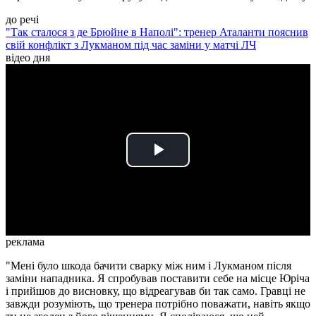
до речі
"Так сталося з де Брюйне в Наполі": тренер Аталанти пояснив
свій конфлікт з Лукманом під час заміни у матчі ЛЧ
відео дня
Play
Video
реклама
"Мені було шкода бачити сварку між ним і Лукманом після
заміни нападника. Я спробував поставити себе на місце Юріча
і прийшов до висновку, що відреагував би так само. Гравці не
завжди розуміють, що тренера потрібно поважати, навіть якщо