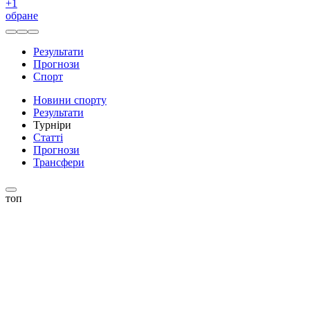
+
1
обране
Результати
Прогнози
Спорт
Новини спорту
Результати
Турніри
Статті
Прогнози
Трансфери
топ