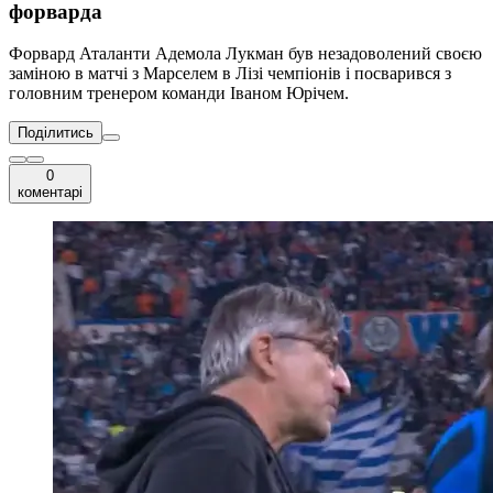
форварда
Форвард Аталанти Адемола Лукман був незадоволений своєю
заміною в матчі з Марселем в Лізі чемпіонів і посварився з
головним тренером команди Іваном Юрічем.
Поділитись
0
коментарі