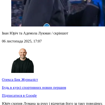
Іван Юріч та Адемола Лукман / скріншот
06 листопада 2025, 17:07
Олекса Бик
Журналіст
Будь в курсі спортивних новин першим
Підписатися в Google
Юріч схопив Лумана за руку і відчитав його за таку поведінку.