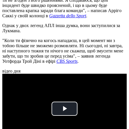
ти не згоден з його рішеннями. Я сподіваюся, що цей
інцидент буде швидко прояснений, і що в цьому буде
поставлена крапка заради блага команди", – написав Арріго
Саккі у своїй колонці в
Gazzetta dello Sport
.
Однак у двох легенд АПЛ інша думка, вони заступилися за
Лукмана.
"Коли ти фізично на когось нападаєш, в цей момент ми з
тобою більше не зможемо розмовляти. Ні сьогодні, ні завтра,
ні наступного тижня ти нічого не скажеш, щоб змусити мене
забути, що ти зробив це перед усіма", – заявив легенда
Уотфорда Трой Діні в ефірі
CBS Sports
.
відео дня
Play
Video