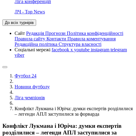
Ліга конференцій
ЛЧ - Top News
До всіх турнірів
Сайт
Редакція
Прогнози
Політика конфіденційності
Правила сайту
Контакти
Правила коментування
Редакційна політика
Структура власності
Соціальні мережі
facebook
x
youtube
instagram
telegram
viber
Футбол 24
Новини футболу
Ліга чемпіонів
Конфлікт Лукмана і Юріча: думки експертів розділилися
– легенди АПЛ заступилися за форварда
Конфлікт Лукмана і Юріча: думки експертів
розділилися – легенди АПЛ заступилися за