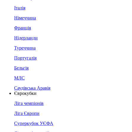
Італія
Німеччина
Франція
Нідерланди
Туреччина
Португалія
Бельгія
МЛС
Саудівська Аравія
Єврокубки
Ліга чемпіонів
Ліга Європи
Суперкубок УЄФА