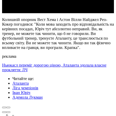
Колишній опорник Вест Хема і Астон Вілли Найджел Рео-
Кокер погодився: "Коли мова заходить про відповідальність на
керівних посадах, Юріч тут абсолютно неправий. Ви, як
тренер, не можете так чинити, що б не говорили. Ви
футбольний тренер, тренуєте Аталанту, це транслюється по
всьому світу. Ви не можете так чинити. Якщо ви так фізично
впливаєте на гравця, ви програли. Крапка".
реклама
Ньюкасл переміг дорогою ціною, Аталанта здолала власне
прокляття: ЛЧ
Читайте ще
:
Аталанта
Ліга чемпіонів
Іван Юріч
Адемола Лукман