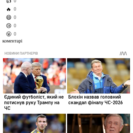
️👍
0
️🔥
0
️😄
0
️😢
0
️🤬
0
коментарі