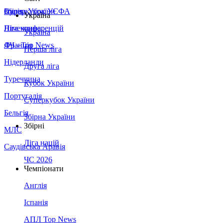
Збірна України
Італія
Суперкубок УЄФА
Україна
Німеччина
Ліга конференцій
Україна
Франція
ЛЧ - Top News
Перша ліга
Нідерланди
Друга ліга
Туреччина
Кубок України
Португалія
Суперкубок України
Бельгія
Збірна України
Збірні
МЛС
Ліга націй
Саудівська Аравія
ЧС 2026
Чемпіонати
Англія
Іспанія
АПЛ Top News