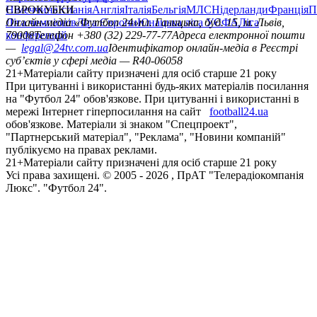
Німеччина
ЄВРОКУБКИ
Іспанія
Англія
Італія
Бельгія
МЛС
Нідерланди
Франція
П
Ліга чемпіонів
Онлайн-медіа «Футбол 24»
Ліга Європи
Юнацька ліга УЄФА
пл. Галицька, буд. 15, м. Львів,
Ліга
конференцій
79008
Телефон +380 (32) 229-77-77
Адреса електронної пошти
—
legal@24tv.com.ua
Ідентифікатор онлайн-медіа в Реєстрі
суб’єктів у сфері медіа — R40-06058
21+
Матеріали сайту призначені для осіб старше 21 року
При цитуванні і використанні будь-яких матеріалів посилання
на "Футбол 24" обов'язкове. При цитуванні і використанні в
мережі Інтернет гіперпосилання на сайт
football24.ua
обов'язкове. Матеріали зі знаком "Спецпроект",
"Партнерський матеріал", "Реклама", "Новини компаній"
публікуємо на правах реклами.
21+
Матеріали сайту призначені для осіб старше 21 року
Усi права захищенi. © 2005 -
2026
, ПрАТ "Телерадіокомпанія
Люкс". "Футбол 24".