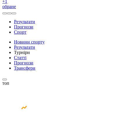
+
1
обране
Результати
Прогнози
Спорт
Новини спорту
Результати
Турніри
Статті
Прогнози
Трансфери
топ