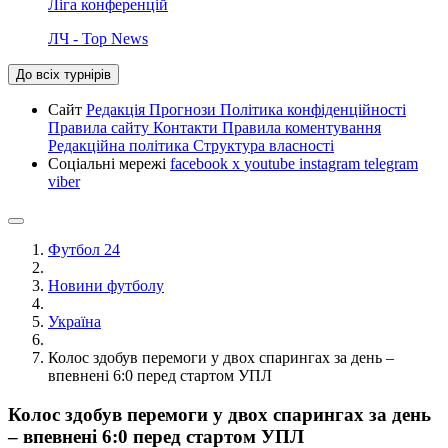
Ліга конференцій
ЛЧ - Top News
До всіх турнірів
Сайт
Редакція
Прогнози
Політика конфіденційності
Правила сайту
Контакти
Правила коментування
Редакційна політика
Структура власності
Соціальні мережі
facebook
x
youtube
instagram
telegram
viber
Футбол 24
Новини футболу
Україна
Колос здобув перемоги у двох спарингах за день –
впевнені 6:0 перед стартом УПЛ
Колос здобув перемоги у двох спарингах за день
– впевнені 6:0 перед стартом УПЛ