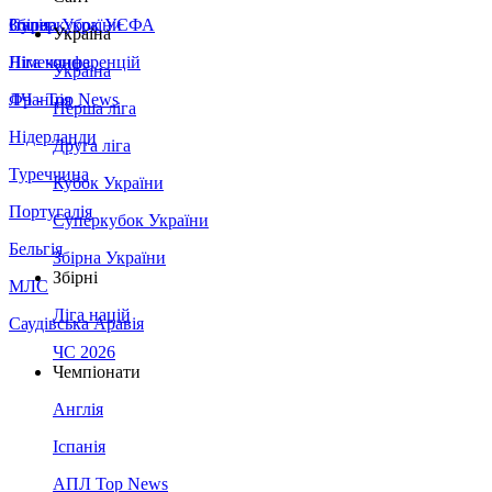
Збірна України
Італія
Суперкубок УЄФА
Україна
Німеччина
Ліга конференцій
Україна
Франція
ЛЧ - Top News
Перша ліга
Нідерланди
Друга ліга
Туреччина
Кубок України
Португалія
Суперкубок України
Бельгія
Збірна України
Збірні
МЛС
Ліга націй
Саудівська Аравія
ЧС 2026
Чемпіонати
Англія
Іспанія
АПЛ Top News