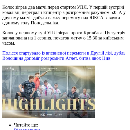
Колос зіграв два матчі перед стартом УПЛ. У першій зустрічі
ковалівці переграли Епіцентр з розгромним рахунком 5:0. А у
другому матчі здобули важку перемогу над ЮКСА завдяки
єдиному голу Понєдєльніка.
Колос у першому турі УПЛ зіграє проти Кривбаса. Ця зустріч
запланована на 1 серпня, початок матчу о 15:30 за київським
часом.
Полісся стартувало із впевненої перемоги в Другій лізі, дубль
Волошина допоміг розгромити Атлет, битва двох Нив
Читайте ще
: