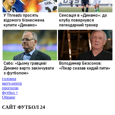
головна
матч-центр
прогнози
футбол +
Обране
САЙТ ФУТБОЛ 24