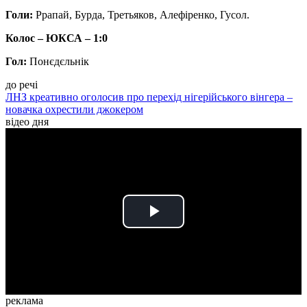
Голи:
Ррапай, Бурда, Третьяков, Алефіренко, Гусол.
Колос – ЮКСА – 1:0
Гол:
Понєдєльнік
до речі
ЛНЗ креативно оголосив про перехід нігерійського вінгера –
новачка охрестили джокером
відео дня
Play
Video
реклама