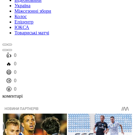
Відеоновини
Україна
Міжсезонні збори
Колос
Епіцентр
ЮКСА
Товариські матчі
️👍
0
️🔥
0
️😄
0
️😢
0
️🤬
0
коментарі