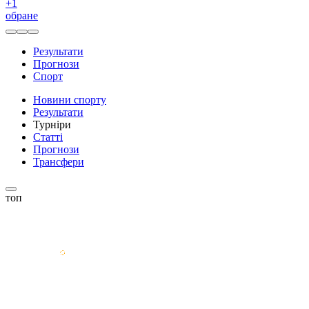
+
1
обране
Результати
Прогнози
Спорт
Новини спорту
Результати
Турніри
Статті
Прогнози
Трансфери
топ