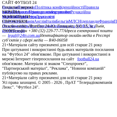
САЙТ ФУТБОЛ 24
Редакція
Соціальні мережі
Прогнози
Політика конфіденційності
Правила
сайту
facebook
УКРАЇНА
Контакти
x
youtube
Правила коментування
instagram
telegram
viber
Редакційна
політика
Україна
ЧЕМПІОНАТИ
Перша ліга
Структура власності
Друга ліга
Німеччина
ЄВРОКУБКИ
Іспанія
Англія
Італія
Бельгія
МЛС
Нідерланди
Франція
П
Ліга чемпіонів
Онлайн-медіа «Футбол 24»
Ліга Європи
Юнацька ліга УЄФА
пл. Галицька, буд. 15, м. Львів,
Ліга
конференцій
79008
Телефон +380 (32) 229-77-77
Адреса електронної пошти
—
legal@24tv.com.ua
Ідентифікатор онлайн-медіа в Реєстрі
суб’єктів у сфері медіа — R40-06058
21+
Матеріали сайту призначені для осіб старше 21 року
При цитуванні і використанні будь-яких матеріалів посилання
на "Футбол 24" обов'язкове. При цитуванні і використанні в
мережі Інтернет гіперпосилання на сайт
football24.ua
обов'язкове. Матеріали зі знаком "Спецпроект",
"Партнерський матеріал", "Реклама", "Новини компаній"
публікуємо на правах реклами.
21+
Матеріали сайту призначені для осіб старше 21 року
Усi права захищенi. © 2005 -
2026
, ПрАТ "Телерадіокомпанія
Люкс". "Футбол 24".