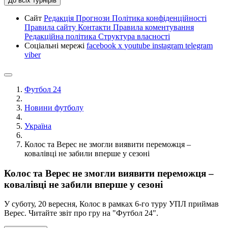
До всіх турнірів
Сайт
Редакція
Прогнози
Політика конфіденційності
Правила сайту
Контакти
Правила коментування
Редакційна політика
Структура власності
Соціальні мережі
facebook
x
youtube
instagram
telegram
viber
Футбол 24
Новини футболу
Україна
Колос та Верес не змогли виявити переможця –
ковалівці не забили вперше у сезоні
Колос та Верес не змогли виявити переможця –
ковалівці не забили вперше у сезоні
У суботу, 20 вересня, Колос в рамках 6-го туру УПЛ приймав
Верес. Читайте звіт про гру на "Футбол 24".