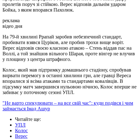
пролетів поруч зі стійкою. Верес відповів дальнім ударом
Бойка, з яким впорався Пахолюк.
реклама
відео дня
На 79-й хвилині Ррапай заробив небезпечний стандарт,
пробивати взявся Цуріков, але пробив трохи вище воріт.
Верес відповів своєю класною атакою – Стень віддав пас на
Воллі, а той знайшов вільного Шарая, проте вінгер не влучив
у площину з центра штрафного.
Колос, який мав підтримку домашнього стадіону, спробував
вирвати перемогу в останні хвилини гри, але гравці Вереса
впоралися зі всіма атаками та стандартами ковалівців. В
підсумку матч завершився нульовою нічиєю, Колос вперше не
забиває у поточному сезоні УПЛ.
"Не варто спекулювати – на все свій час": куди подівся і чим
займається Імад Ашур
Читайте ще
:
УПЛ
Колос
Верес