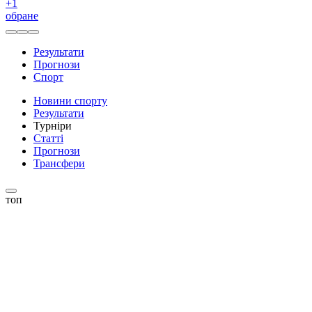
+
1
обране
Результати
Прогнози
Спорт
Новини спорту
Результати
Турніри
Статті
Прогнози
Трансфери
топ