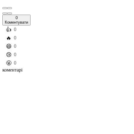
0
Коментувати
️👍
0
️🔥
0
️😄
0
️😢
0
️🤬
0
коментарі