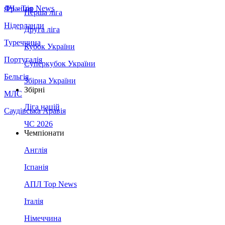
Франція
ЛЧ - Top News
Перша ліга
Нідерланди
Друга ліга
Туреччина
Кубок України
Португалія
Суперкубок України
Бельгія
Збірна України
Збірні
МЛС
Ліга націй
Саудівська Аравія
ЧС 2026
Чемпіонати
Англія
Іспанія
АПЛ Top News
Італія
Німеччина