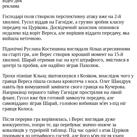
відео дня
реклама
Господарі поля створили перспективну атаку вже на 2-й
хвилині. Гусол віддав на Гагнідзе, а грузин зробив класну
передачу на Цурікова. Досвідчений захисник опинився
недалеко від воріт Вереса, але вирішив віддати передачу, яка
вийшла неточною.
Підопічні Руслана Костишина виглядали більш агресивними
на старті гри, але Верес створив хороший момент на 15-й
хвилині. Шарай отримав пас на куті штрафного, змістився в
центрі та пробив, але надійно зіграв Пахолюк.
Трохи пізніше Кльоц зіштовхнувся з Козіком, внаслідок чого у
гравця Вереса пішла сильна кровотеча з носа. Олег Шандрук
навіть був вимушений замінити свого гравця на Кучерова.
Наприкінці першого тайму Гагнідзе прострілив на лівий
фланг, Гусол вже був готовий замкнути передачу, але
самовіддано зіграв Шарай, головою вибивши м'яч з-під ніг
гравця Колоса.
Після перерви гра вирівнялась, і Верес виглядав дуже
конкурентно, попри те, що перебуває значно нижче за
ковалівців у турнірній таблиці. Під час однієї з атак Цуріков
прорвався до штрафного гостей, але його м'яч після удару