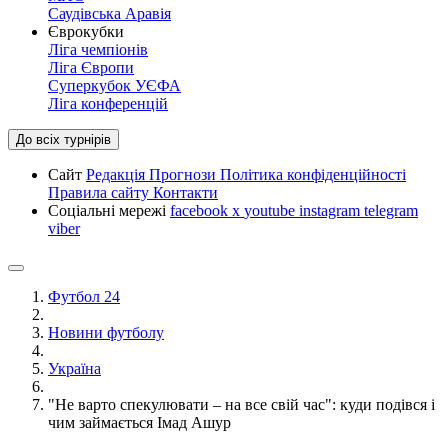
Саудівська Аравія
Єврокубки
Ліга чемпіонів
Ліга Європи
Суперкубок УЄФА
Ліга конференцій
До всіх турнірів
Сайт
Редакція
Прогнози
Політика конфіденційності
Правила сайту
Контакти
Соціальні мережі
facebook
x
youtube
instagram
telegram
viber
Футбол 24
Новини футболу
Україна
"Не варто спекулювати – на все свій час": куди подівся і
чим займається Імад Ашур