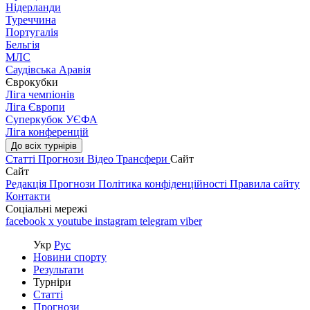
Нідерланди
Туреччина
Португалія
Бельгія
МЛС
Саудівська Аравія
Єврокубки
Ліга чемпіонів
Ліга Європи
Суперкубок УЄФА
Ліга конференцій
До всіх турнірів
Статті
Прогнози
Відео
Трансфери
Сайт
Сайт
Редакція
Прогнози
Політика конфіденційності
Правила сайту
Контакти
Соціальні мережі
facebook
x
youtube
instagram
telegram
viber
Укр
Рус
Новини спорту
Результати
Турніри
Статті
Прогнози