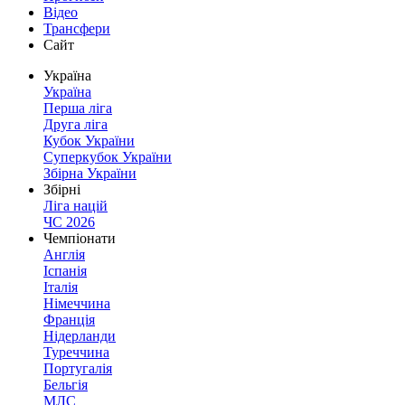
Відео
Трансфери
Сайт
Україна
Україна
Перша ліга
Друга ліга
Кубок України
Суперкубок України
Збірна України
Збірні
Ліга націй
ЧС 2026
Чемпіонати
Англія
Іспанія
Італія
Німеччина
Франція
Нідерланди
Туреччина
Португалія
Бельгія
МЛС