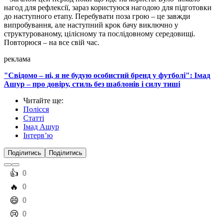
нагод для рефлексії, зараз користуюся нагодою для підготовки
до наступного етапу. Перебувати поза грою – це завжди
випробування, але наступний крок бачу виключно у
структурованому, цілісному та послідовному середовищі.
Повторюся – на все свій час.
реклама
"Свідомо – ні, я не будую особистий бренд у футболі": Імад
Ашур – про довіру, стиль без шаблонів і силу тиші
Читайте ще
:
Полісся
Статті
Імад Ашур
Інтерв’ю
Поділитись
Поділитись
️👍
0
️🔥
0
️😄
0
️😢
0