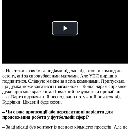
Play
Video
– Не стежив зовсім за подіями під час підготовки команд до
сезону, ані за єврокубковими матчами. Але УПЛ вирішив
подивитися. Слідкую майже за всіма командами. Припускаю,
що думка може збігатися із загальною – Колос наразі справляє
дуже приємне враження. Поважний результат та приваблива
гра. Варто відзначити й несподівано потужний початок від
Кудрівки. Цікавий буде сезон.
– Чи є вже пропозиції або перспективні варіанти для
продовження роботи у футбольній сфері?
– За ці місяці був контакт із певною кількістю проєктів. Але не