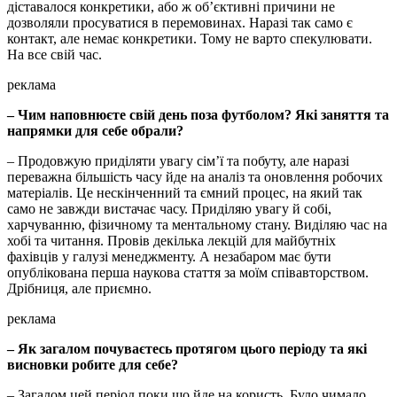
діставалося конкретики, або ж об’єктивні причини не
дозволяли просуватися в перемовинах. Наразі так само є
контакт, але немає конкретики. Тому не варто спекулювати.
На все свій час.
реклама
– Чим наповнюєте свій день поза футболом? Які заняття та
напрямки для себе обрали?
– Продовжую приділяти увагу сім’ї та побуту, але наразі
переважна більшість часу йде на аналіз та оновлення робочих
матеріалів. Це нескінченний та ємний процес, на який так
само не завжди вистачає часу. Приділяю увагу й собі,
харчуванню, фізичному та ментальному стану. Виділяю час на
хобі та читання. Провів декілька лекцій для майбутніх
фахівців у галузі менеджменту. А незабаром має бути
опублікована перша наукова стаття за моїм співавторством.
Дрібниця, але приємно.
реклама
– Як загалом почуваєтесь протягом цього періоду та які
висновки робите для себе?
– Загалом цей період поки що йде на користь. Було чимало