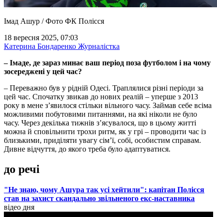
Імад Ашур / Фото ФК Полісся
18 вересня 2025, 07:03
Катерина Бондаренко
Журналістка
– Імаде, де зараз минає ваш період поза футболом і на чому
зосереджені у цей час?
– Переважно був у рідній Одесі. Траплялися різні періоди за
цей час. Спочатку звикав до нових реалій – уперше з 2013
року в мене з’явилося стільки вільного часу. Займав себе всіма
можливими побутовими питаннями, на які ніколи не було
часу. Через декілька тижнів з’ясувалося, що в цьому житті
можна й сповільнити трохи ритм, як у грі – проводити час із
близькими, приділяти увагу сім’ї, собі, особистим справам.
Дивне відчуття, до якого треба було адаптуватися.
до речі
"Не знаю, чому Ашура так усі хейтили": капітан Полісся
став на захист скандально звільненого екс-наставника
відео дня