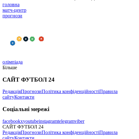
головна
матч-центр
прогнози
олімпіада
Більше
САЙТ ФУТБОЛ 24
Редакція
Прогнози
Політика конфіденційності
Правила
сайту
Контакти
Соціальні мережі
facebook
x
youtube
instagram
telegram
viber
САЙТ ФУТБОЛ 24
Редакція
Прогнози
Політика конфіденційності
Правила
сайту
Контакти