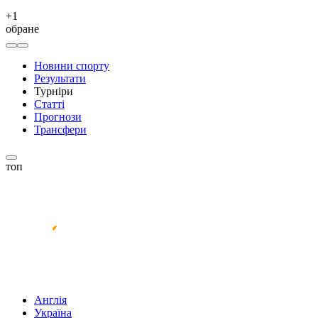
+
1
обране
Новини спорту
Результати
Турніри
Статті
Прогнози
Трансфери
топ
Англія
Україна