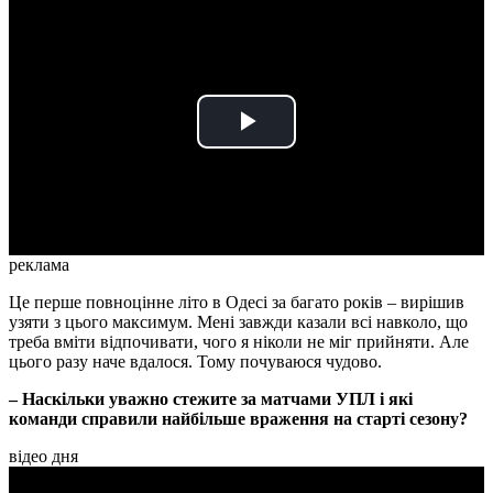
Play
Video
реклама
Це перше повноцінне літо в Одесі за багато років – вирішив
узяти з цього максимум. Мені завжди казали всі навколо, що
треба вміти відпочивати, чого я ніколи не міг прийняти. Але
цього разу наче вдалося. Тому почуваюся чудово.
– Наскільки уважно стежите за матчами УПЛ і які
команди справили найбільше враження на старті сезону?
відео дня