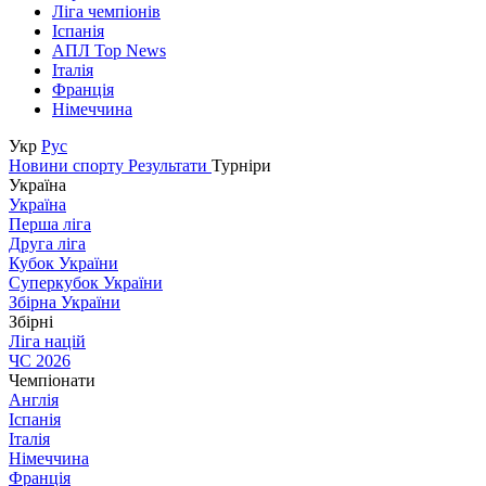
Ліга чемпіонів
Іспанія
АПЛ Top News
Італія
Франція
Німеччина
Укр
Рус
Новини спорту
Результати
Турніри
Україна
Україна
Перша ліга
Друга ліга
Кубок України
Суперкубок України
Збірна України
Збірні
Ліга націй
ЧС 2026
Чемпіонати
Англія
Іспанія
Італія
Німеччина
Франція