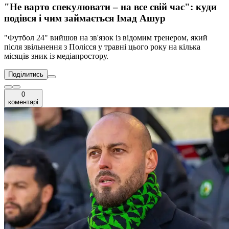
"Не варто спекулювати – на все свій час": куди
подівся і чим займається Імад Ашур
"Футбол 24" вийшов на зв'язок із відомим тренером, який
після звільнення з Полісся у травні цього року на кілька
місяців зник із медіапростору.
Поділитись
0
коментарі