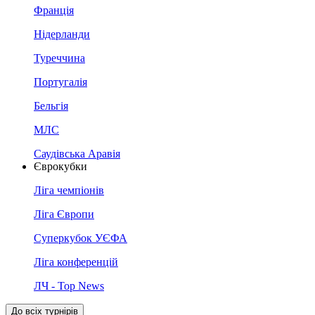
Франція
Нідерланди
Туреччина
Португалія
Бельгія
МЛС
Саудівська Аравія
Єврокубки
Ліга чемпіонів
Ліга Європи
Суперкубок УЄФА
Ліга конференцій
ЛЧ - Top News
До всіх турнірів