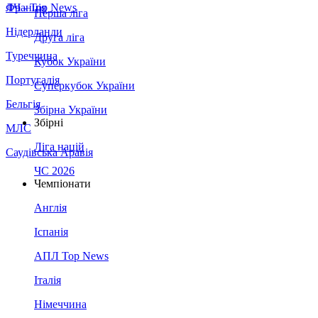
Франція
ЛЧ - Top News
Перша ліга
Нідерланди
Друга ліга
Туреччина
Кубок України
Португалія
Суперкубок України
Бельгія
Збірна України
Збірні
МЛС
Ліга націй
Саудівська Аравія
ЧС 2026
Чемпіонати
Англія
Іспанія
АПЛ Top News
Італія
Німеччина