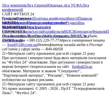
Ліга чемпіонів
Ліга Європи
Юнацька ліга УЄФА
Ліга
конференцій
САЙТ ФУТБОЛ 24
Редакція
Соціальні мережі
Прогнози
Політика конфіденційності
Правила
сайту
facebook
УКРАЇНА
Контакти
x
youtube
Правила коментування
instagram
telegram
viber
Редакційна
політика
Україна
ЧЕМПІОНАТИ
Перша ліга
Структура власності
Друга ліга
Німеччина
ЄВРОКУБКИ
Іспанія
Англія
Італія
Бельгія
МЛС
Нідерланди
Франція
П
Ліга чемпіонів
Онлайн-медіа «Футбол 24»
Ліга Європи
Юнацька ліга УЄФА
пл. Галицька, буд. 15, м. Львів,
Ліга
конференцій
79008
Телефон +380 (32) 229-77-77
Адреса електронної пошти
—
legal@24tv.com.ua
Ідентифікатор онлайн-медіа в Реєстрі
суб’єктів у сфері медіа — R40-06058
21+
Матеріали сайту призначені для осіб старше 21 року
При цитуванні і використанні будь-яких матеріалів посилання
на "Футбол 24" обов'язкове. При цитуванні і використанні в
мережі Інтернет гіперпосилання на сайт
football24.ua
обов'язкове. Матеріали зі знаком "Спецпроект",
"Партнерський матеріал", "Реклама", "Новини компаній"
публікуємо на правах реклами.
21+
Матеріали сайту призначені для осіб старше 21 року
Усi права захищенi. © 2005 -
2026
, ПрАТ "Телерадіокомпанія
Люкс". "Футбол 24".