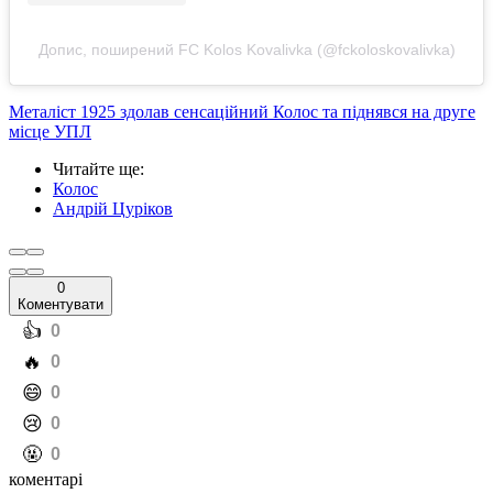
Допис, поширений FC Kolos Kovalivka (@fckoloskovalivka)
Металіст 1925 здолав сенсаційний Колос та піднявся на друге
місце УПЛ
Читайте ще
:
Колос
Андрій Цуріков
0
Коментувати
️👍
0
️🔥
0
️😄
0
️😢
0
️🤬
0
коментарі