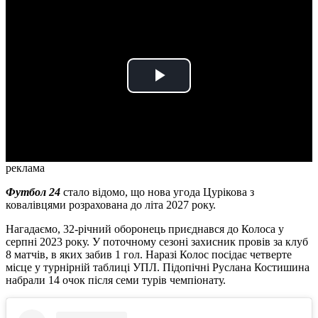
Play
Video
реклама
Футбол 24
стало відомо, що нова угода Цурікова з
ковалівцями розрахована до літа 2027 року.
Нагадаємо, 32-річний оборонець приєднався до Колоса у
серпні 2023 року. У поточному сезоні захисник провів за клуб
8 матчів, в яких забив 1 гол. Наразі Колос посідає четверте
місце у турнірній таблиці УПЛ. Підопічні Руслана Костишина
набрали 14 очок після семи турів чемпіонату.