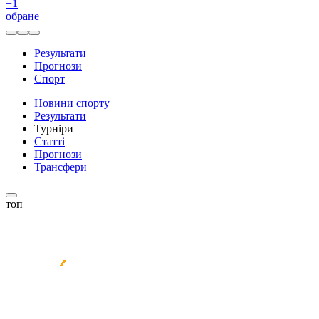
+
1
обране
Результати
Прогнози
Спорт
Новини спорту
Результати
Турніри
Статті
Прогнози
Трансфери
топ