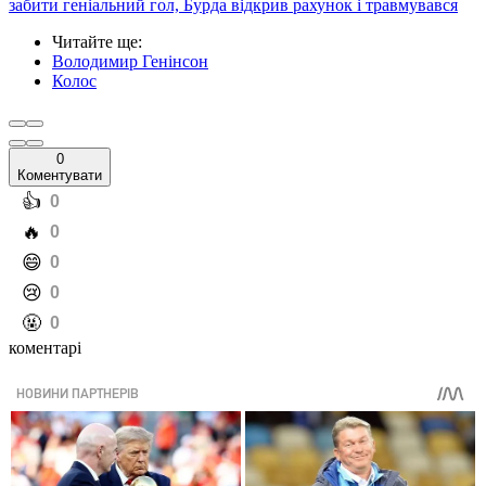
забити геніальний гол, Бурда відкрив рахунок і травмувався
Читайте ще
:
Володимир Генінсон
Колос
0
Коментувати
️👍
0
️🔥
0
️😄
0
️😢
0
️🤬
0
коментарі