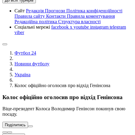
До всіх турнірів
Сайт
Редакція
Прогнози
Політика конфіденційності
Правила сайту
Контакти
Правила коментування
Редакційна політика
Структура власності
Соціальні мережі
facebook
x
youtube
instagram
telegram
viber
Футбол 24
Новини футболу
Україна
Колос офіційно оголосив про відхід Генінсона
Колос офіційно оголосив про відхід Генінсона
Віце-президент Колоса Володимир Генінсон покинув свою
посаду.
Поділитись