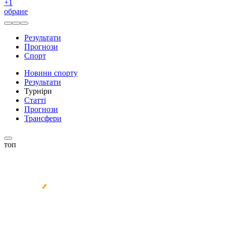
+
1
обране
Результати
Прогнози
Спорт
Новини спорту
Результати
Турніри
Статті
Прогнози
Трансфери
топ