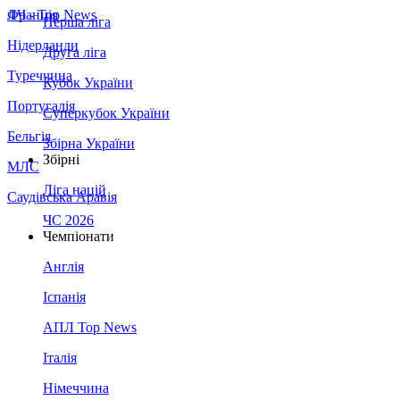
Франція
ЛЧ - Top News
Перша ліга
Нідерланди
Друга ліга
Туреччина
Кубок України
Португалія
Суперкубок України
Бельгія
Збірна України
Збірні
МЛС
Ліга націй
Саудівська Аравія
ЧС 2026
Чемпіонати
Англія
Іспанія
АПЛ Top News
Італія
Німеччина