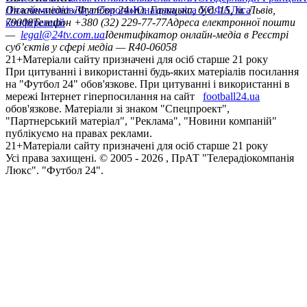
Ліга чемпіонів
Онлайн-медіа «Футбол 24»
Ліга Європи
Юнацька ліга УЄФА
пл. Галицька, буд. 15, м. Львів,
Ліга
конференцій
79008
Телефон +380 (32) 229-77-77
Адреса електронної пошти
—
legal@24tv.com.ua
Ідентифікатор онлайн-медіа в Реєстрі
суб’єктів у сфері медіа — R40-06058
21+
Матеріали сайту призначені для осіб старше 21 року
При цитуванні і використанні будь-яких матеріалів посилання
на "Футбол 24" обов'язкове. При цитуванні і використанні в
мережі Інтернет гіперпосилання на сайт
football24.ua
обов'язкове. Матеріали зі знаком "Спецпроект",
"Партнерський матеріал", "Реклама", "Новини компаній"
публікуємо на правах реклами.
21+
Матеріали сайту призначені для осіб старше 21 року
Усi права захищенi. © 2005 -
2026
, ПрАТ "Телерадіокомпанія
Люкс". "Футбол 24".