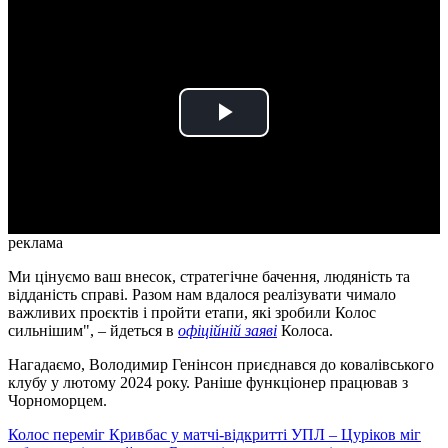
Play
Video
реклама
Ми цінуємо ваш внесок, стратегічне бачення, людяність та
відданість справі. Разом нам вдалося реалізувати чимало
важливих проєктів і пройти етапи, які зробили Колос
сильнішим", – йдеться в
офіційній заяві
Колоса.
Нагадаємо, Володимир Генінсон приєднався до ковалівського
клубу у лютому 2024 року. Раніше функціонер працював з
Чорноморцем.
Колос переміг Кривбас у матчі-відкритті УПЛ – Цуріков міг