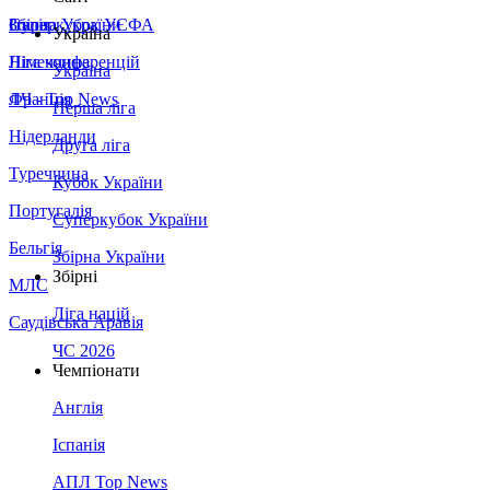
Збірна України
Італія
Суперкубок УЄФА
Україна
Німеччина
Ліга конференцій
Україна
Франція
ЛЧ - Top News
Перша ліга
Нідерланди
Друга ліга
Туреччина
Кубок України
Португалія
Суперкубок України
Бельгія
Збірна України
Збірні
МЛС
Ліга націй
Саудівська Аравія
ЧС 2026
Чемпіонати
Англія
Іспанія
АПЛ Top News