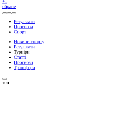
+
1
обране
Результати
Прогнози
Спорт
Новини спорту
Результати
Турніри
Статті
Прогнози
Трансфери
топ