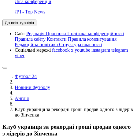
Ліга конференцій
ЛЧ - Top News
До всіх турнірів
Сайт
Редакція
Прогнози
Політика конфіденційності
Правила сайту
Контакти
Правила коментування
Редакційна політика
Структура власності
Соціальні мережі
facebook
x
youtube
instagram
telegram
viber
Футбол 24
Новини футболу
Англія
Клуб українця за рекордні гроші продав одного з лідерів
до Зінченка
Клуб українця за рекордні гроші продав одного
з лідерів до Зінченка