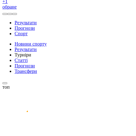
+
1
обране
Результати
Прогнози
Спорт
Новини спорту
Результати
Турніри
Статті
Прогнози
Трансфери
топ