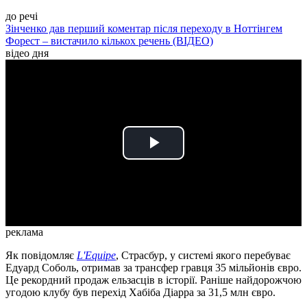
до речі
Зінченко дав перший коментар після переходу в Ноттінгем
Форест – вистачило кількох речень (ВІДЕО)
відео дня
Play
Video
реклама
Як повідомляє
L'Equipe
, Страсбур, у системі якого перебуває
Едуард Соболь, отримав за трансфер гравця 35 мільйонів євро.
Це рекордний продаж ельзасців в історії. Раніше найдорожчою
угодою клубу був перехід Хабіба Діарра за 31,5 млн євро.