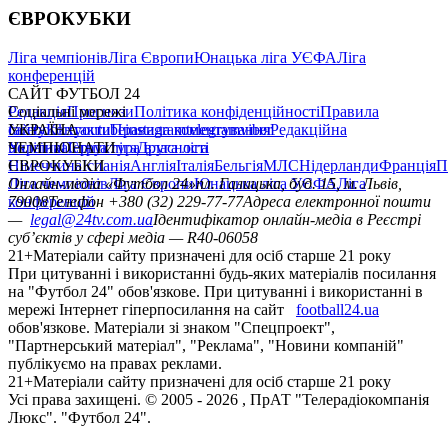
ЄВРОКУБКИ
Ліга чемпіонів
Ліга Європи
Юнацька ліга УЄФА
Ліга
конференцій
САЙТ ФУТБОЛ 24
Редакція
Соціальні мережі
Прогнози
Політика конфіденційності
Правила
сайту
facebook
УКРАЇНА
Контакти
x
youtube
Правила коментування
instagram
telegram
viber
Редакційна
політика
Україна
ЧЕМПІОНАТИ
Перша ліга
Структура власності
Друга ліга
Німеччина
ЄВРОКУБКИ
Іспанія
Англія
Італія
Бельгія
МЛС
Нідерланди
Франція
П
Ліга чемпіонів
Онлайн-медіа «Футбол 24»
Ліга Європи
Юнацька ліга УЄФА
пл. Галицька, буд. 15, м. Львів,
Ліга
конференцій
79008
Телефон +380 (32) 229-77-77
Адреса електронної пошти
—
legal@24tv.com.ua
Ідентифікатор онлайн-медіа в Реєстрі
суб’єктів у сфері медіа — R40-06058
21+
Матеріали сайту призначені для осіб старше 21 року
При цитуванні і використанні будь-яких матеріалів посилання
на "Футбол 24" обов'язкове. При цитуванні і використанні в
мережі Інтернет гіперпосилання на сайт
football24.ua
обов'язкове. Матеріали зі знаком "Спецпроект",
"Партнерський матеріал", "Реклама", "Новини компаній"
публікуємо на правах реклами.
21+
Матеріали сайту призначені для осіб старше 21 року
Усi права захищенi. © 2005 -
2026
, ПрАТ "Телерадіокомпанія
Люкс". "Футбол 24".