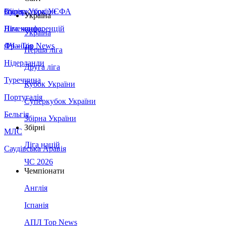
Збірна України
Італія
Суперкубок УЄФА
Україна
Німеччина
Ліга конференцій
Україна
Франція
ЛЧ - Top News
Перша ліга
Нідерланди
Друга ліга
Туреччина
Кубок України
Португалія
Суперкубок України
Бельгія
Збірна України
Збірні
МЛС
Ліга націй
Саудівська Аравія
ЧС 2026
Чемпіонати
Англія
Іспанія
АПЛ Top News