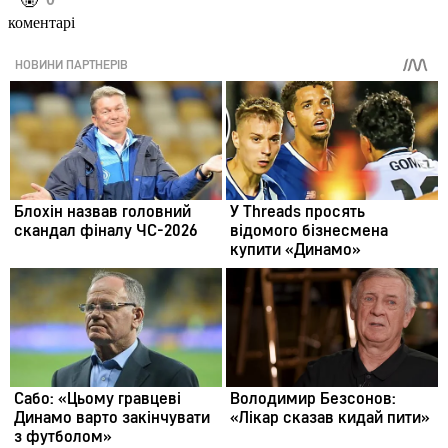
️🤬
коментарі