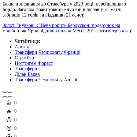
Баква приєднався до Страсбура у 2023 році, перейшовши з
Бордо. Загалом французький клуб він відіграв у 71 матчі,
забивши 12 голів та віддавши 21 асист.
Золоті "нульові": Шева робить Берлусконі подарунок на
мільйон, як Срна відповів на гол Мессі, 201 сантиметр в атаці
Читайте ще
:
Англія
Трансфери Чемпіонату Франції
Страсбур
Ноттінгем Форест
Трансфери
Ділан Баква
Трансфери Чемпіонату Англії
️👍
0
️🔥
0
️😄
0
️😢
0
0