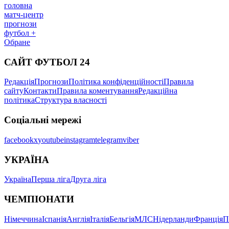
головна
матч-центр
прогнози
футбол +
Обране
САЙТ ФУТБОЛ 24
Редакція
Прогнози
Політика конфіденційності
Правила
сайту
Контакти
Правила коментування
Редакційна
політика
Структура власності
Соціальні мережі
facebook
x
youtube
instagram
telegram
viber
УКРАЇНА
Україна
Перша ліга
Друга ліга
ЧЕМПІОНАТИ
Німеччина
Іспанія
Англія
Італія
Бельгія
МЛС
Нідерланди
Франція
П