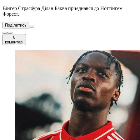
Вінгер Страсбура Ділан Баква приєднався до Ноттінгем
Форест.
Поділитись
0
коментарі