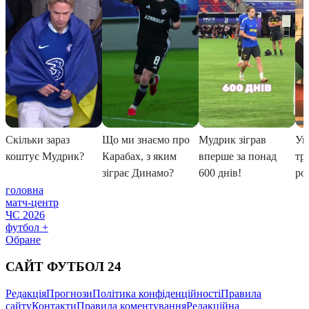
головна
матч-центр
ЧС 2026
футбол +
Обране
САЙТ ФУТБОЛ 24
Редакція
Прогнози
Політика конфіденційності
Правила
сайту
Контакти
Правила коментування
Редакційна