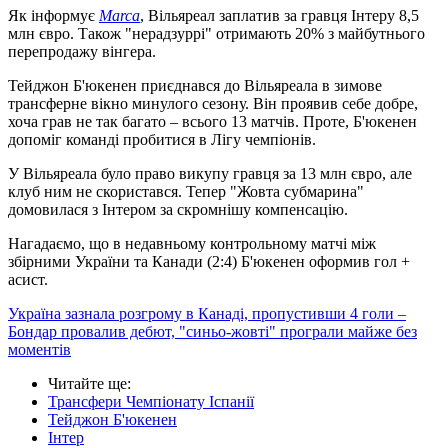
Як інформує
Marca
, Вільяреал заплатив за гравця Інтеру 8,5
млн євро. Також "нерадзуррі" отримають 20% з майбутнього
перепродажу вінгера.
Тейджон Б'юкенен приєднався до Вільяреала в зимове
трансферне вікно минулого сезону. Він проявив себе добре,
хоча грав не так багато – всього 13 матчів. Проте, Б'юкенен
допоміг команді пробитися в Лігу чемпіонів.
У Вільяреала було право викупу гравця за 13 млн євро, але
клуб ним не скористався. Тепер "Жовта субмарина"
домовилася з Інтером за скромнішу компенсацію.
Нагадаємо, що в недавньому контрольному матчі між
збірними України та Канади (2:4) Б'юкенен оформив гол +
асист.
Україна зазнала розгрому в Канаді, пропустивши 4 голи –
Бондар провалив дебют, "синьо-жовті" програли майже без
моментів
Читайте ще
:
Трансфери Чемпіонату Іспанії
Тейджон Б'юкенен
Інтер