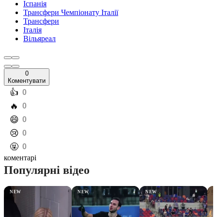
Іспанія
Трансфери Чемпіонату Італії
Трансфери
Італія
Вільяреал
0
Коментувати
️👍
0
️🔥
0
️😄
0
️😢
0
️🤬
0
коментарі