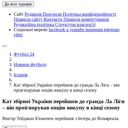
До всіх турнірів
Сайт
Редакція
Прогнози
Політика конфіденційності
Правила сайту
Контакти
Правила коментування
Редакційна політика
Структура власності
Соціальні мережі
facebook
x
youtube
instagram
telegram
viber
Футбол 24
Новини футболу
Іспанія
Кат збірної України перейшов до гранда Ла Ліги – він
проігнорував опцію викупу в кінці сезону
Кат збірної України перейшов до гранда Ла Ліги
– він проігнорував опцію викупу в кінці сезону
Вінгер Тейджон Б'юкенен перейшов з Інтера до Вільяреала.