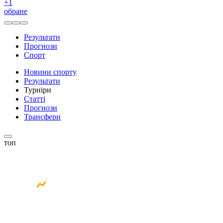
+
1
обране
Результати
Прогнози
Спорт
Новини спорту
Результати
Турніри
Статті
Прогнози
Трансфери
топ