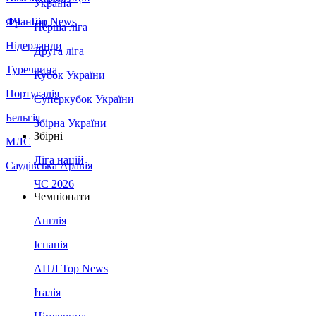
Україна
Франція
ЛЧ - Top News
Перша ліга
Нідерланди
Друга ліга
Туреччина
Кубок України
Португалія
Суперкубок України
Бельгія
Збірна України
Збірні
МЛС
Ліга націй
Саудівська Аравія
ЧС 2026
Чемпіонати
Англія
Іспанія
АПЛ Top News
Італія