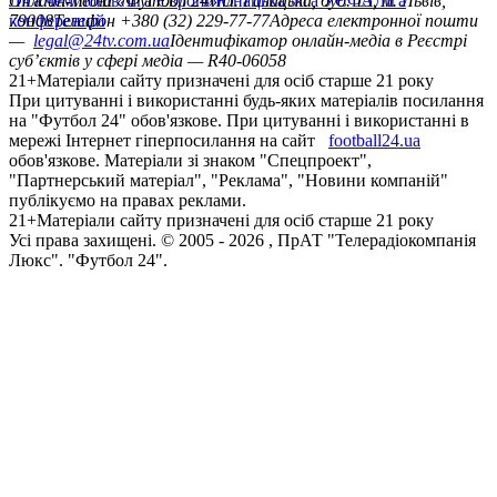
Ліга чемпіонів
Онлайн-медіа «Футбол 24»
Ліга Європи
Юнацька ліга УЄФА
пл. Галицька, буд. 15, м. Львів,
Ліга
конференцій
79008
Телефон +380 (32) 229-77-77
Адреса електронної пошти
—
legal@24tv.com.ua
Ідентифікатор онлайн-медіа в Реєстрі
суб’єктів у сфері медіа — R40-06058
21+
Матеріали сайту призначені для осіб старше 21 року
При цитуванні і використанні будь-яких матеріалів посилання
на "Футбол 24" обов'язкове. При цитуванні і використанні в
мережі Інтернет гіперпосилання на сайт
football24.ua
обов'язкове. Матеріали зі знаком "Спецпроект",
"Партнерський матеріал", "Реклама", "Новини компаній"
публікуємо на правах реклами.
21+
Матеріали сайту призначені для осіб старше 21 року
Усi права захищенi. © 2005 -
2026
, ПрАТ "Телерадіокомпанія
Люкс". "Футбол 24".