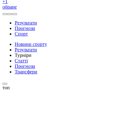
+
1
обране
Результати
Прогнози
Спорт
Новини спорту
Результати
Турніри
Статті
Прогнози
Трансфери
топ