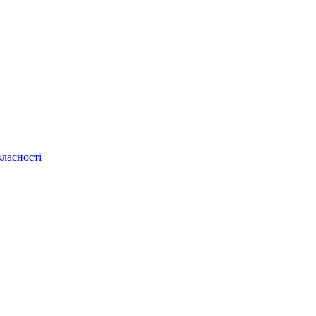
ласності