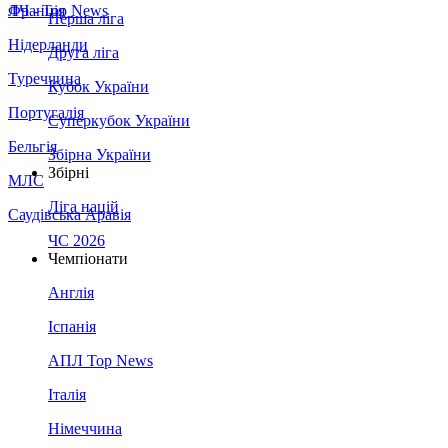
Франція
ЛЧ - Top News
Перша ліга
Нідерланди
Друга ліга
Туреччина
Кубок України
Португалія
Суперкубок України
Бельгія
Збірна України
Збірні
МЛС
Ліга націй
Саудівська Аравія
ЧС 2026
Чемпіонати
Англія
Іспанія
АПЛ Top News
Італія
Німеччина