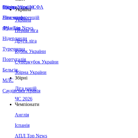
Збірна України
Італія
Суперкубок УЄФА
Україна
Німеччина
Ліга конференцій
Україна
Франція
ЛЧ - Top News
Перша ліга
Нідерланди
Друга ліга
Туреччина
Кубок України
Португалія
Суперкубок України
Бельгія
Збірна України
Збірні
МЛС
Ліга націй
Саудівська Аравія
ЧС 2026
Чемпіонати
Англія
Іспанія
АПЛ Top News