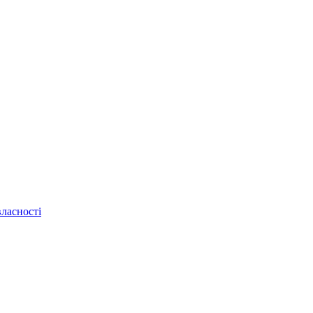
ласності