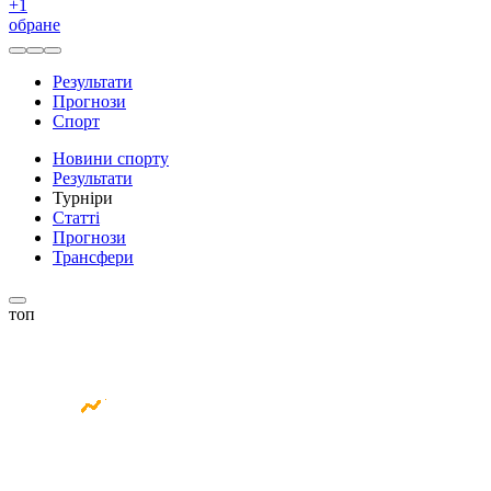
+
1
обране
Результати
Прогнози
Спорт
Новини спорту
Результати
Турніри
Статті
Прогнози
Трансфери
топ