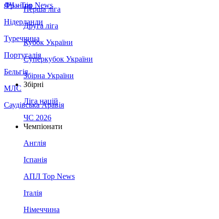
Франція
ЛЧ - Top News
Перша ліга
Нідерланди
Друга ліга
Туреччина
Кубок України
Португалія
Суперкубок України
Бельгія
Збірна України
Збірні
МЛС
Ліга націй
Саудівська Аравія
ЧС 2026
Чемпіонати
Англія
Іспанія
АПЛ Top News
Італія
Німеччина