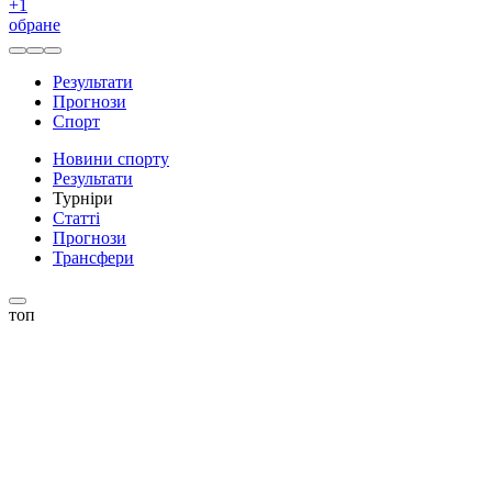
+
1
обране
Результати
Прогнози
Спорт
Новини спорту
Результати
Турніри
Статті
Прогнози
Трансфери
топ