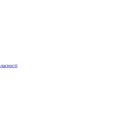
ласності