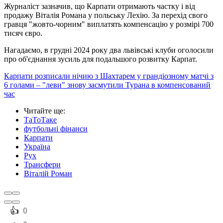
Журналіст зазначив, що Карпати отримають частку і від
продажу Віталія Романа у польську Лехію. За перехід свого
гравця "жовто-чорним" виплатять компенсацію у розмірі 700
тисяч євро.
Нагадаємо, в грудні 2024 року два львівські клуби оголосили
про об'єднання зусиль для подальшого розвитку Карпат.
Карпати розписали нічию з Шахтарем у грандіозному матчі з
6 голами – "леви" знову засмутили Турана в компенсований
час
Читайте ще
:
ТаТоТаке
футбольні фінанси
Карпати
Україна
Рух
Трансфери
Віталій Роман
️👍
0