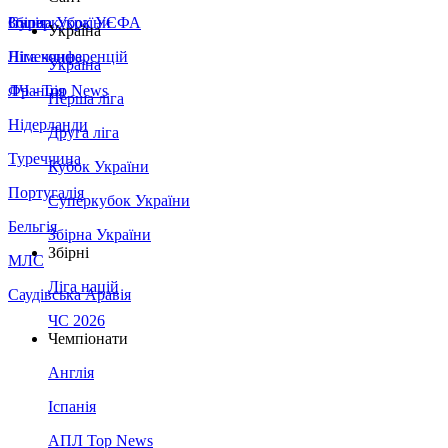
Збірна України
Італія
Суперкубок УЄФА
Україна
Німеччина
Ліга конференцій
Україна
Франція
ЛЧ - Top News
Перша ліга
Нідерланди
Друга ліга
Туреччина
Кубок України
Португалія
Суперкубок України
Бельгія
Збірна України
Збірні
МЛС
Ліга націй
Саудівська Аравія
ЧС 2026
Чемпіонати
Англія
Іспанія
АПЛ Top News