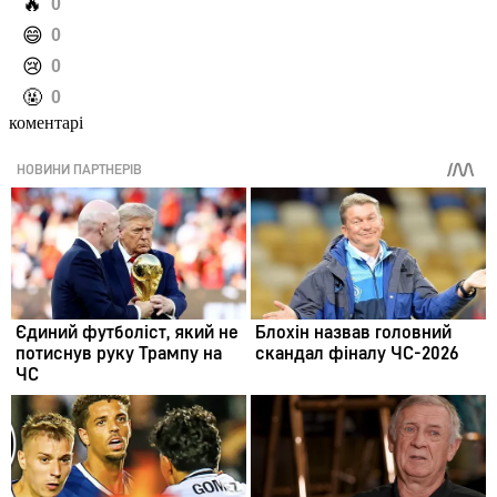
️🔥
0
️😄
0
️😢
0
️🤬
0
коментарі