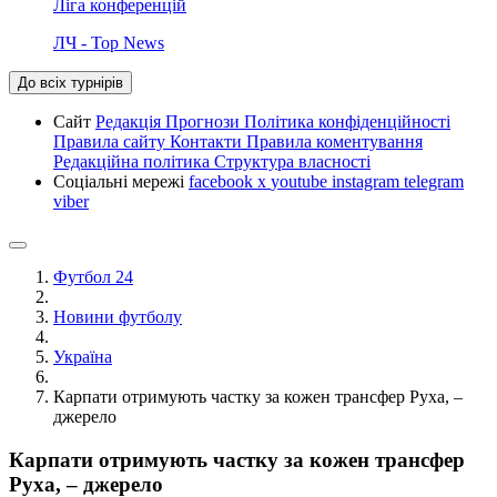
Ліга конференцій
ЛЧ - Top News
До всіх турнірів
Сайт
Редакція
Прогнози
Політика конфіденційності
Правила сайту
Контакти
Правила коментування
Редакційна політика
Структура власності
Соціальні мережі
facebook
x
youtube
instagram
telegram
viber
Футбол 24
Новини футболу
Україна
Карпати отримують частку за кожен трансфер Руха, –
джерело
Карпати отримують частку за кожен трансфер
Руха, – джерело