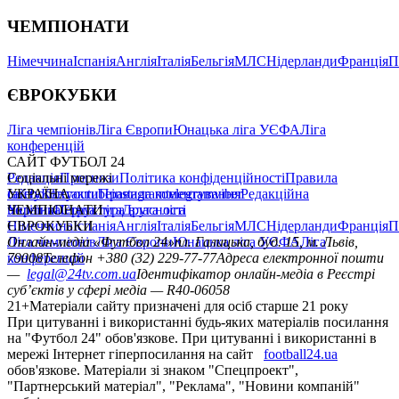
ЧЕМПІОНАТИ
Німеччина
Іспанія
Англія
Італія
Бельгія
МЛС
Нідерланди
Франція
П
ЄВРОКУБКИ
Ліга чемпіонів
Ліга Європи
Юнацька ліга УЄФА
Ліга
конференцій
САЙТ ФУТБОЛ 24
Редакція
Соціальні мережі
Прогнози
Політика конфіденційності
Правила
сайту
facebook
УКРАЇНА
Контакти
x
youtube
Правила коментування
instagram
telegram
viber
Редакційна
політика
Україна
ЧЕМПІОНАТИ
Перша ліга
Структура власності
Друга ліга
Німеччина
ЄВРОКУБКИ
Іспанія
Англія
Італія
Бельгія
МЛС
Нідерланди
Франція
П
Ліга чемпіонів
Онлайн-медіа «Футбол 24»
Ліга Європи
Юнацька ліга УЄФА
пл. Галицька, буд. 15, м. Львів,
Ліга
конференцій
79008
Телефон +380 (32) 229-77-77
Адреса електронної пошти
—
legal@24tv.com.ua
Ідентифікатор онлайн-медіа в Реєстрі
суб’єктів у сфері медіа — R40-06058
21+
Матеріали сайту призначені для осіб старше 21 року
При цитуванні і використанні будь-яких матеріалів посилання
на "Футбол 24" обов'язкове. При цитуванні і використанні в
мережі Інтернет гіперпосилання на сайт
football24.ua
обов'язкове. Матеріали зі знаком "Спецпроект",
"Партнерський матеріал", "Реклама", "Новини компаній"