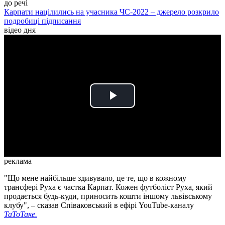
до речі
Карпати націлились на учасника ЧС-2022 – джерело розкрило
подробиці підписання
відео дня
Play
Video
реклама
"Що мене найбільше здивувало, це те, що в кожному
трансфері Руха є частка Карпат. Кожен футболіст Руха, який
продається будь-куди, приносить кошти іншому львівському
клубу", – сказав Співаковський в ефірі YouTube-каналу
ТаТоТаке.