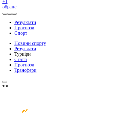
+
1
обране
Результати
Прогнози
Спорт
Новини спорту
Результати
Турніри
Статті
Прогнози
Трансфери
топ