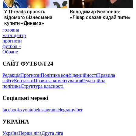
головна
матч-центр
прогнози
футбол +
Обране
САЙТ ФУТБОЛ 24
Редакція
Прогнози
Політика конфіденційності
Правила
сайту
Контакти
Правила коментування
Редакційна
політика
Структура власності
Соціальні мережі
facebook
x
youtube
instagram
telegram
viber
УКРАЇНА
Україна
Перша ліга
Друга ліга