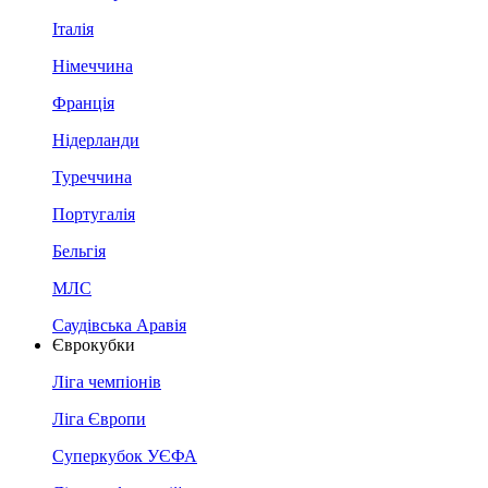
Італія
Німеччина
Франція
Нідерланди
Туреччина
Португалія
Бельгія
МЛС
Саудівська Аравія
Єврокубки
Ліга чемпіонів
Ліга Європи
Суперкубок УЄФА