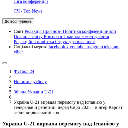
Ліга конференцій
ЛЧ - Top News
До всіх турнірів
Сайт
Редакція
Прогнози
Політика конфіденційності
Правила сайту
Контакти
Правила коментування
Редакційна політика
Структура власності
Соціальні мережі
facebook
x
youtube
instagram
telegram
viber
Футбол 24
Новини футболу
Збірна України U-21
Україна U-21 вирвала перемогу над Іспанією у
генеральній репетиції перед Євро-2025 – вінгер Карпат
забив вирішальний гол
Україна U-21 вирвала перемогу над Іспанією у