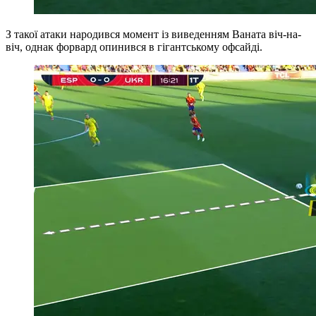
З такої атаки народився момент із виведенням Ваната віч-на-
віч, однак форвард опинився в гігантському офсайді.