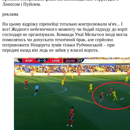
Лопесом і Пубілем.
реклама
На цьому відрізку піренейці тотально контролювали м'яч... І
все! Жодного небезпечного моменту чи бодай підходу до воріт
господарі не організували. Команда Унаї Мельгоси іноді могла
помилятись чи допускати технічний брак, але серйозно
потривожити Нещерета зумів тільки Рубчинський – при
передачі назад він ледь не забив у власні ворота.