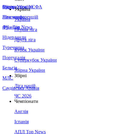
Збірна України
Італія
Суперкубок УЄФА
Україна
Німеччина
Ліга конференцій
Україна
Франція
ЛЧ - Top News
Перша ліга
Нідерланди
Друга ліга
Туреччина
Кубок України
Португалія
Суперкубок України
Бельгія
Збірна України
Збірні
МЛС
Ліга націй
Саудівська Аравія
ЧС 2026
Чемпіонати
Англія
Іспанія
АПЛ Top News