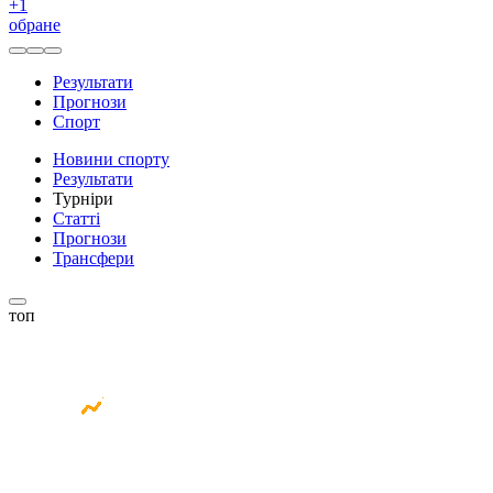
+
1
обране
Результати
Прогнози
Спорт
Новини спорту
Результати
Турніри
Статті
Прогнози
Трансфери
топ