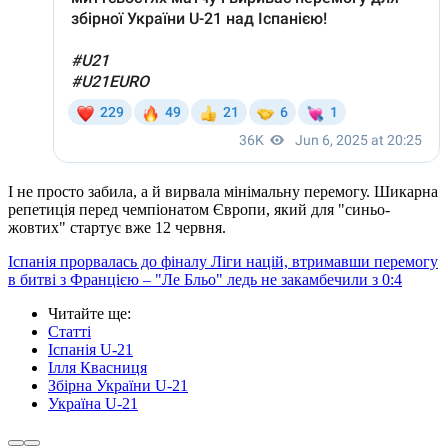
І не просто забила, а й вирвала мінімальну перемогу. Шикарна
репетиція перед чемпіонатом Європи, який для "синьо-
жовтих" стартує вже 12 червня.
Іспанія прорвалась до фіналу Ліги націй, втримавши перемогу
в битві з Францією – "Ле Бльо" ледь не закамбечили з 0:4
Читайте ще
:
Статті
Іспанія U-21
Ілля Квасниця
Збірна України U-21
Україна U-21