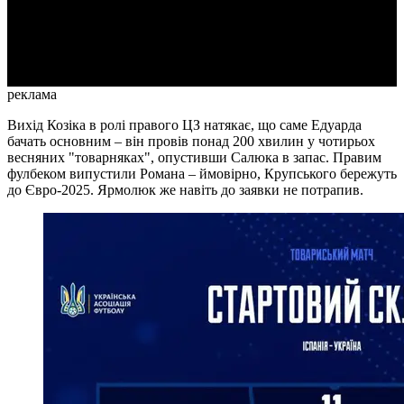
Video
реклама
Вихід Козіка в ролі правого ЦЗ натякає, що саме Едуарда
бачать основним – він провів понад 200 хвилин у чотирьох
весняних "товарняках", опустивши Салюка в запас. Правим
фулбеком випустили Романа – ймовірно, Крупського бережуть
до Євро-2025. Ярмолюк же навіть до заявки не потрапив.