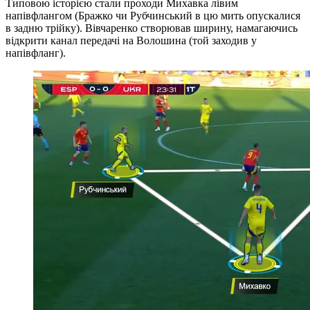
Типовою історією стали проходи Михавка лівим
напівфлангом (Бражко чи Рубчинський в цю мить опускалися
в задню трійку). Вівчаренко створював ширину, намагаючись
відкрити канал передачі на Волошина (той заходив у
напівфланг).