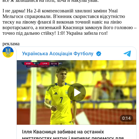
все ж залишився на полі, хоча й накульгував.
І не дарма! На 2-й компенсованій хвилині заміни Унаї
Мельгоси спрацювали. В'юнник скористався відсутністю
тиску на лівому фланзі й виконав точний навіс на лінію
воротарського, а низенький Квасниця замкнув його головою –
точно під дальню стійку! 1:0! Україна забила гол!
реклама