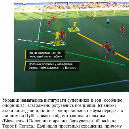
Українці намагались витягувати суперників із зон (особливо
опорників) і злагоджено ротувались позиціями. Іспанські
атаки виглядали простіше – як правильно, це була передача в
ширину на Пубіля, якого свідомо залишали вільним
(Вівчаренко і Волошин старались блокувати лінії пасів на
Торре й Лопеса). Далі йшли простенькі схрещення, причому