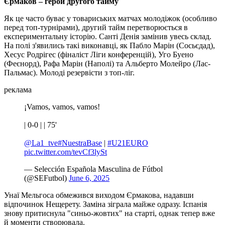
Єрмаков – герой другого тайму
Як це часто буває у товариських матчах молодіжок (особливо
перед топ-турнірами), другий тайм перетворюється в
експериментальну історію. Санті Денія замінив увесь склад.
На полі з'явились такі виконавці, як Пабло Марін (Сосьєдад),
Хесус Родрігес (фіналіст Ліги конференцій), Уго Буено
(Феєнорд), Рафа Марін (Наполі) та Альберто Молейро (Лас-
Пальмас). Молоді резервісти з топ-ліг.
реклама
¡Vamos, vamos, vamos!
| 0-0 | | 75'
@La1_tve
#NuestraBase
|
#U21EURO
pic.twitter.com/tevCf3lySt
— Selección Española Masculina de Fútbol
(@SEFutbol)
June 6, 2025
Унаї Мельгоса обмежився виходом Єрмакова, надавши
відпочинок Нещерету. Заміна зіграла майже одразу. Іспанія
знову притиснула "синьо-жовтих" на старті, однак тепер вже
й моменти створювала.