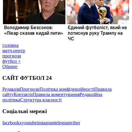
головна
матч-центр
прогнози
футбол +
Обране
САЙТ ФУТБОЛ 24
Редакція
Прогнози
Політика конфіденційності
Правила
сайту
Контакти
Правила коментування
Редакційна
політика
Структура власності
Соціальні мережі
facebook
x
youtube
instagram
telegram
viber