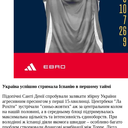
Україна успішно стримала Іспанію в першому таймі
Підопічні Санті Денії спробували залякати збірну України
агресивним пресингом у перші 15-хвилинці. Центрбеки "Ла
Рохіти" зустрічали "синьо-жовтих" аж за центральним колом
на нашій половині, а в середньому блоці підтримувалась
максимальна щільність та інтенсивність єдиноборств. При
володінні ж іспанці діяли якомога швидше – особливо багато
проблем створювали флангові комбінації між Торре, Дієго