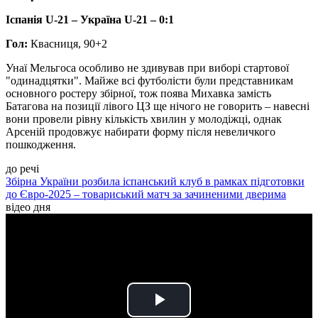
Іспанія U-21 – Україна U-21 – 0:1
Гол:
Квасниця, 90+2
Унаї Мельгоса особливо не здивував при виборі стартової
"одинадцятки". Майже всі футболісти були представникам
основного ростеру збірної, тож поява Михавка замість
Батагова на позиції лівого ЦЗ ще нічого не говорить – навесні
вони провели рівну кількість хвилин у молодіжці, однак
Арсеній продовжує набирати форму після невеличкого
пошкодження.
до речі
Збірна України розбила іспанський клуб в рамках підготовки
до Євро-2025 – товариський матч за зачиненими дверима
відео дня
Play