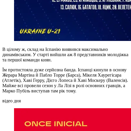
В цілому ж, склад на Іспанію виявився максимально
динамівським. У старті вийшли аж 8 представників молодіжка
та першої команди киян.
Їм протистояла дуже серйозна банда. Іспанці кинули в основу
Жерара Мартіна й Пабло Торре (Барса), Мікеля Хаурегісара
(Атлетік), Хаві Герру, Дієго Лопеса й Хаві Москеру (Валенсія).
Майже всі провели сезон у Ла Лізі в ролі основних гравців, а
Марко Пубіль виступав там рік тому.
відео дня