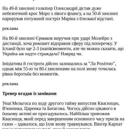
На 49-й хвилині голкіпер Олександрії дістав дуже
небезпечний крос Моро з лівого флангу, а на 50-й хвилині
парирував потужний постріл Маріна з близької відстані.
реклама
На 80-й хвилині Єрмаков виручив при ударі Молейро з
дистанції, хоча рикошет відправив сферу під поперечку. У
Іспанії було ще 2-3 (напів)моменти, але чи можна сказати, що
Україна аж надто страждала? Навряд чи.
Ініціатива й гострота дійсно залишались за "Ла Рохітою",
однак між 55-ю та 80-ї хвилинами на полі знову точилась
рівна боротьба без моментів.
реклама
Тренер вгадав із замінами
Унаї Мельгоса по ходу другого тайму випустив Квасницю,
В'юнника, Царенка та Батагова. Чогось дійсно цікавого в
їхньому активі не пригадувалось. Найбільш тривожив
Квасниця, який перед завершенням основного часу присів на
газон – здавалося, що Ілля знову травмувався. Вінгер Карпат