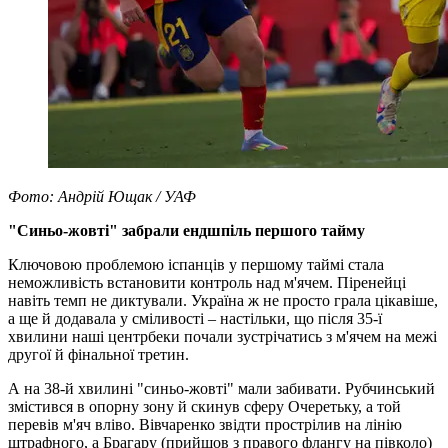
Фото: Андрій Ющак / УАФ
"Синьо-жовті" забрали ендшпіль першого тайму
Ключовою проблемою іспанців у першому таймі стала
неможливість встановити контроль над м'ячем. Піренейці
навіть темп не диктували. Україна ж не просто грала цікавіше,
а ще й додавала у сміливості – настільки, що після 35-ї
хвилини наші центрбеки почали зустрічатись з м'ячем на межі
другої й фінальної третин.
А на 38-й хвилині "синьо-жовті" мали забивати. Рубчинський
змістився в опорну зону й скинув сферу Очеретьку, а той
перевів м'яч вліво. Вівчаренко звідти прострілив на лінію
штрафного, а Брагару (прийшов з правого флангу на півколо)