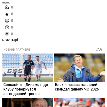
️👍
0
️🔥
0
️😄
0
️😢
0
️🤬
0
коментарі