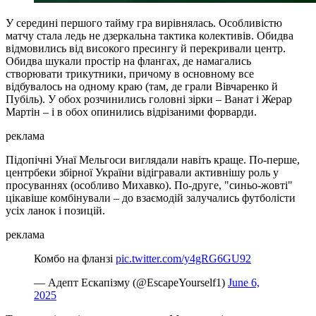
У середині першого тайму гра вирівнялась. Особливістю
матчу стала ледь не дзеркальна тактика колективів. Обидва
відмовились від високого пресингу й перекривали центр.
Обидва шукали простір на флангах, де намагались
створювати трикутники, причому в основному все
відбувалось на одному краю (там, де грали Вівчаренко й
Пубіль). У обох розчинились головні зірки – Ванат і Жерар
Мартін – і в обох опинились відрізаними форварди.
реклама
Підопічні Унаї Мельгоси виглядали навіть краще. По-перше,
центрбеки збірної України відігравали активнішу роль у
просуваннях (особливо Михавко). По-друге, "синьо-жовті"
цікавіше комбінували – до взаємодій залучались футболісти
усіх ланок і позицій.
реклама
Комбо на фланзі
pic.twitter.com/y4gRG6GU92
— Адепт Ескапізму (@EscapeYourself1)
June 6,
2025