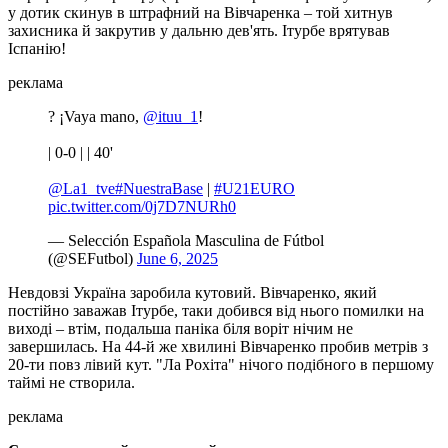
у дотик скинув в штрафний на Вівчаренка – той хитнув
захисника й закрутив у дальню дев'ять. Ітурбе врятував
Іспанію!
реклама
? ¡Vaya mano,
@ituu_1
!
| 0-0 | | 40'
@La1_tve
#NuestraBase
|
#U21EURO
pic.twitter.com/0j7D7NURh0
— Selección Española Masculina de Fútbol
(@SEFutbol)
June 6, 2025
Невдовзі Україна заробила кутовий. Вівчаренко, який
постійно заважав Ітурбе, таки добився від нього помилки на
виході – втім, подальша паніка біля воріт нічим не
завершилась. На 44-й же хвилині Вівчаренко пробив метрів з
20-ти повз лівий кут. "Ла Рохіта" нічого подібного в першому
таймі не створила.
реклама